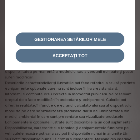
POLITICA DE COOKIE-URI
A.N.P.C
LEGEA PRIVIND DATELE DIN UE
Citroën 2026
GESTIONAREA SETĂRILOR MELE
*TVA inclus
Pretul final de vânzare este stabilit de către distribuitorul autorizat, în
conformitate cu propria politică comercială. Pretul recomandat de
ACCEPTAȚI TOT
vânzare, este exprimat în euro (TVA inclus) și ia în considerare un curs de
schimb euro – leu estimativ de 1 Euro = 5 lei). Oferta nu garantează
disponibilitatea permanentă a modelului sau a versiunii echipate și poate
suferi modificări.
Descrierile caracteristicilor și ilustratiile pot face referire la sau să prezinte
echipamente optionale care nu sunt incluse în livrarea standard.
Informatiile continute erau corecte la momentul publicării. Ne rezervăm
dreptul de a face modificări în proiectare și echipament. Culorile pot
diferi, în realitate, în functie de ecranul calculatorului sau al dispozitivului
mobil de pe care se vizualizează produsele dar și de luminozitatea din
mediul ambiental în care sunt prezentate sau vizualizate produsele.
Echipamentele optionale ilustrate sunt disponibile la un cost suplimentar.
Disponibilitatea, caracteristicile tehnice și echipamentele furnizate pe
vehiculele noastre pot varia sau pot fi disponibile numai în anumite tări
sau pot fi disponibile numai la costuri suplimentare. Mașinile din imagine