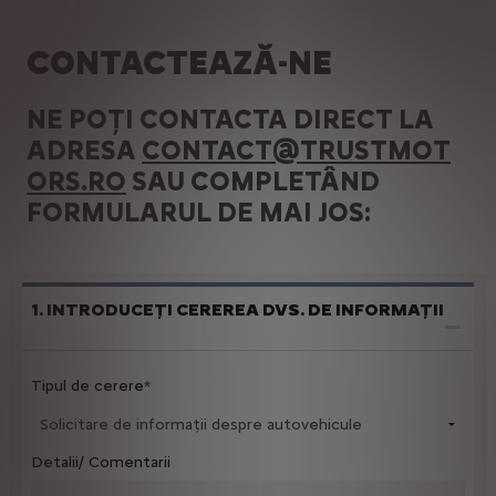
CONTACTEAZĂ-NE
NE POȚI CONTACTA DIRECT LA
ADRESA
CONTACT@TRUSTMOT
ORS.RO
SAU COMPLETÂND
FORMULARUL DE MAI JOS:
1. INTRODUCEȚI CEREREA DVS. DE INFORMAȚII
Tipul de cerere*
Detalii/ Comentarii