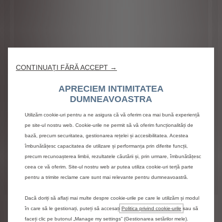
800
din 800 caractere permise
CONTINUAȚI FĂRĂ ACCEPT →
APRECIEM INTIMITATEA
2. COMPLETAȚI DATELE DUMNEAVOASTRĂ DE
DUMNEAVOASTRA
CONTACT
Utilizăm cookie-uri pentru a ne asigura că vă oferim cea mai bună experiență
pe site-ul nostru web. Cookie-urile ne permit să vă oferim funcționalități de
bază, precum securitatea, gestionarea rețelei și accesibilitatea. Acestea
3. ALEGEȚI DEALER-UL PREFERAT
îmbunătățesc capacitatea de utilizare și performanța prin diferite funcții,
precum recunoașterea limbii, rezultatele căutării și, prin urmare, îmbunătățesc
ceea ce vă oferim. Site-ul nostru web ar putea utiliza cookie-uri terță parte
4. TRIMITEȚI INFORMAȚIILE DVS.
pentru a trimite reclame care sunt mai relevante pentru dumneavoastră.
Dacă doriți să aflați mai multe despre cookie-urile pe care le utilizăm și modul
în care să le gestionați, puteți să accesați
Politica privind cookie-urile
sau să
POLITICA DE CONFIDENȚIALITATE
MENȚIUNI LEGALE
faceți clic pe butonul „Manage my settings” (Gestionarea setărilor mele).