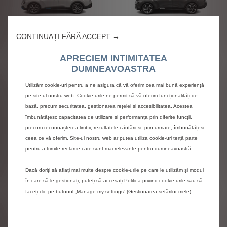
Ë-C4 X
C4 X
CONTINUAȚI FĂRĂ ACCEPT →
APRECIEM INTIMITATEA
DUMNEAVOASTRA
Utilizăm cookie-uri pentru a ne asigura că vă oferim cea mai bună experiență
pe site-ul nostru web. Cookie-urile ne permit să vă oferim funcționalități de
bază, precum securitatea, gestionarea rețelei și accesibilitatea. Acestea
îmbunătățesc capacitatea de utilizare și performanța prin diferite funcții,
precum recunoașterea limbii, rezultatele căutării și, prin urmare, îmbunătățesc
ceea ce vă oferim. Site-ul nostru web ar putea utiliza cookie-uri terță parte
NOUL C5 AIRCROSS
C5 X HYBRID
pentru a trimite reclame care sunt mai relevante pentru dumneavoastră.
Dacă doriți să aflați mai multe despre cookie-urile pe care le utilizăm și modul
în care să le gestionați, puteți să accesați
Politica privind cookie-urile
sau să
faceți clic pe butonul „Manage my settings” (Gestionarea setărilor mele).