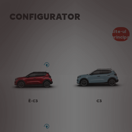
CONFIGURATOR
Site-ul
principal
Ë-C3
C3