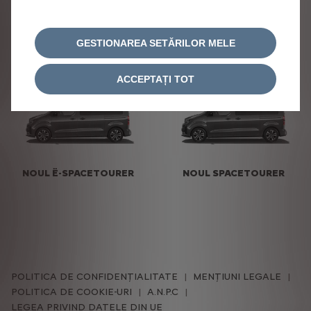
NOUL BERLINGO VP
NOUL Ë-BERLINGO VP
GESTIONAREA SETĂRILOR MELE
ACCEPTAȚI TOT
NOUL Ë-SPACETOURER
NOUL SPACETOURER
POLITICA DE CONFIDENȚIALITATE
MENȚIUNI LEGALE
POLITICA DE COOKIE-URI
A.N.P.C
LEGEA PRIVIND DATELE DIN UE