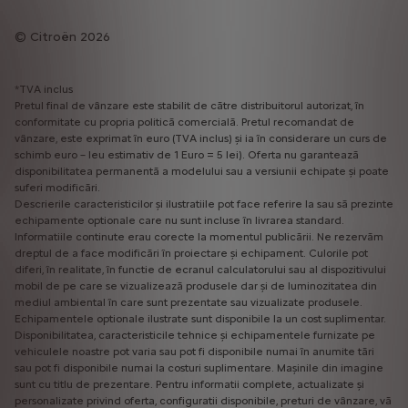
Citroën 2026
*TVA inclus
Pretul final de vânzare este stabilit de către distribuitorul autorizat, în
conformitate cu propria politică comercială. Pretul recomandat de
vânzare, este exprimat în euro (TVA inclus) și ia în considerare un curs de
schimb euro – leu estimativ de 1 Euro = 5 lei). Oferta nu garantează
disponibilitatea permanentă a modelului sau a versiunii echipate și poate
suferi modificări.
Descrierile caracteristicilor și ilustratiile pot face referire la sau să prezinte
echipamente optionale care nu sunt incluse în livrarea standard.
Informatiile continute erau corecte la momentul publicării. Ne rezervăm
dreptul de a face modificări în proiectare și echipament. Culorile pot
diferi, în realitate, în functie de ecranul calculatorului sau al dispozitivului
mobil de pe care se vizualizează produsele dar și de luminozitatea din
mediul ambiental în care sunt prezentate sau vizualizate produsele.
Echipamentele optionale ilustrate sunt disponibile la un cost suplimentar.
Disponibilitatea, caracteristicile tehnice și echipamentele furnizate pe
vehiculele noastre pot varia sau pot fi disponibile numai în anumite tări
sau pot fi disponibile numai la costuri suplimentare. Mașinile din imagine
sunt cu titlu de prezentare. Pentru informatii complete, actualizate și
personalizate privind oferta, configuratii disponibile, preturi de vânzare, vă