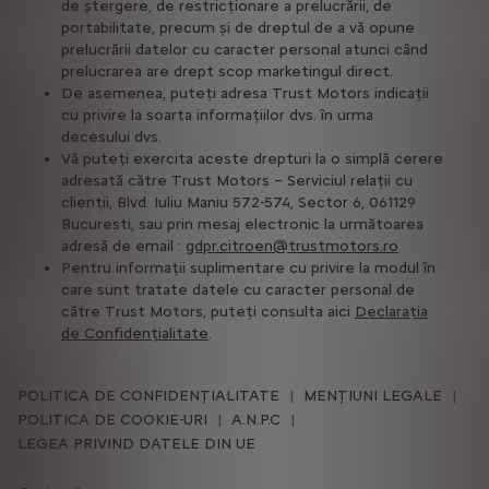
de ștergere, de restricționare a prelucrării, de
portabilitate, precum și de dreptul de a vă opune
prelucrării datelor cu caracter personal atunci când
prelucrarea are drept scop marketingul direct.
De asemenea, puteți adresa Trust Motors indicații
cu privire la soarta informațiilor dvs. în urma
decesului dvs.
Vă puteți exercita aceste drepturi la o simplă cerere
adresată către Trust Motors – Serviciul relații cu
clienții, Blvd. Iuliu Maniu 572-574, Sector 6, 061129
Bucuresti, sau prin mesaj electronic la următoarea
adresă de email :
gdpr.citroen@trustmotors.ro
Pentru informații suplimentare cu privire la modul în
care sunt tratate datele cu caracter personal de
către Trust Motors, puteți consulta aici
Declarația
de Confidențialitate
.
POLITICA DE CONFIDENȚIALITATE
MENȚIUNI LEGALE
POLITICA DE COOKIE-URI
A.N.P.C
LEGEA PRIVIND DATELE DIN UE