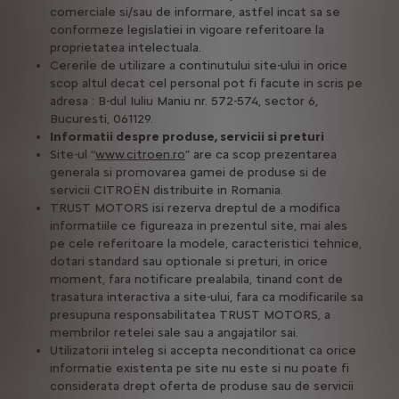
comerciale si/sau de informare, astfel incat sa se
conformeze legislatiei in vigoare referitoare la
proprietatea intelectuala.
Cererile de utilizare a continutului site-ului in orice
scop altul decat cel personal pot fi facute in scris pe
adresa : B-dul Iuliu Maniu nr. 572-574, sector 6,
Bucuresti, 061129.
Informatii despre produse, servicii si preturi
Site-ul “
www.citroen.ro
” are ca scop prezentarea
generala si promovarea gamei de produse si de
servicii CITROËN distribuite in Romania.
TRUST MOTORS isi rezerva dreptul de a modifica
informatiile ce figureaza in prezentul site, mai ales
pe cele referitoare la modele, caracteristici tehnice,
dotari standard sau optionale si preturi, in orice
moment, fara notificare prealabila, tinand cont de
trasatura interactiva a site-ului, fara ca modificarile sa
presupuna responsabilitatea TRUST MOTORS, a
membrilor retelei sale sau a angajatilor sai.
Utilizatorii inteleg si accepta neconditionat ca orice
informatie existenta pe site nu este si nu poate fi
considerata drept oferta de produse sau de servicii