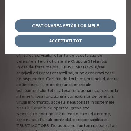
pe site. TRUST MOTORS va face toate eforturile
rezonabile pentru a asigura acuratetea si increderea
in site si va incerca sa corecteze erorile si omisiunile
cat mai repede posibil.
GESTIONAREA SETĂRILOR MELE
In mod expres, Utilizatorii site-ului inteleg si accepta
ca TRUST MOTORS este absolvita de orice
raspundere pentru orice fel de daune directe sau
ACCEPTAȚI TOT
indirecte, indiferent de natura acestora, rezultate
din accesarea site-ului ”
www.citroen.ro
” si/sau din
utilizarea serviciilor oferite de acesta sau de
celelalte site-uri oficiale ale Grupului Stellantis.
In caz de forta majora, TRUST MOTORS si/sau
angajatii ori reprezentantii sai, sunt exonerati total
de raspundere. Cazurile de forta majora includ, dar nu
se limiteaza la, erori de functionare ale
echipamentului tehnic, lipsa functionarii conexiunii la
internet, lipsa functionarii conexiunilor de telefon,
virusii informatici, accesul neautorizat in sistemele
site-ului, erorile de operare, greva etc.
Acest site contine link-uri catre site-uri externe,
care nu se afla sub controlul si responsabilitatea
TRUST MOTORS. De aceea nu suntem raspunzatori