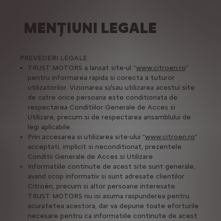
MENȚIUNI LEGALE
PREVEDERI LEGALE
TRUST MOTORS a lansat site-ul ''
www.citroen.ro
''
pentru informarea rapida si corecta a tuturor
utilizatorilor. Vizionarea si/sau utilizarea acestui site
de catre orice persoana este conditionata de
respectarea Conditiilor Generale de Acces si
Utilizare, precum si de respectarea ansamblului de
legi aplicabile.
Prin accesarea si utilizarea site-ului ”
www.citroen.ro
”
acceptati, implicit si neconditionat, prezentele
Conditii Generale de Acces si Utilizare
Informatiile continute de acest site sunt generale,
avand scop informativ si sunt adresate clientilor
Citroën, precum si altor persoane interesate.
TRUST MOTORS nu isi asuma raspunderea pentru
acuratetea acestora, dar va depune toate eforturile
necesare pentru ca informatiile continute de acest