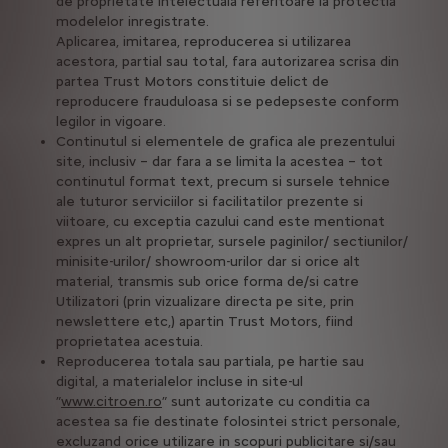
de proprietate intelectuala referitoare la protectia
modelelor inregistrate.
Aplicarea, imitarea, reproducerea si utilizarea
acestora, partial sau total, fara autorizarea scrisa din
partea Trust Motors constituie delict de
reproducere frauduloasa si se pedepseste conform
legilor in vigoare.
Continutul si elementele de grafica ale prezentului
site, inclusiv – dar fara a se limita la acestea – tot
continutul format text, precum si sursele tehnice
ale tuturor serviciilor si facilitatilor prezente si
viitoare, cu exceptia cazului cand este mentionat
expres un alt proprietar, sursele paginilor/ sectiunilor/
minisite-urilor/ showroom-urilor dar si orice alt
material, transmis sub orice forma de/si catre
Utilizatori (prin vizualizare directa pe site, prin
newslettere etc,) apartin Trust Motors, fiind
proprietatea acestuia.
Reproducerea totala sau partiala, pe hartie sau
digital, a materialelor incluse in site-ul
”
www.citroen.ro
” sunt autorizate cu conditia ca
acestea sa fie destinate folosintei strict personale,
excluzand orice utilizare in scopuri publicitare si/sau