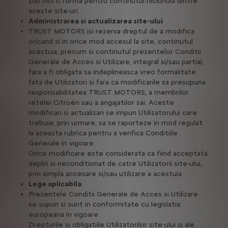
sub nici o forma pentru continutul niciunuia dintre
aceste site-uri.
Administrarea si actualizarea site-ului
TRUST MOTORS isi rezerva dreptul de a modifica
oricand si in orice mod accesul la site, continutul
acestuia, precum si continutul prezentelor Conditii
Generale de Acces si Utilizare, integral si/sau partial,
fara a fi obligata sa indeplineasca vreo formalitate
fata de Utilizatori si fara ca modificarile sa presupuna
responsabilitatea TRUST MOTORS, a membrilor
retelei Citroën sau a angajatilor sai. Aceste
modificari si actualizari se impun Utilizatorului care
trebuie, prin urmare, sa se raporteze in mod regulat
la aceasta rubrica pentru a verifica Conditiile
Generale in vigoare.
Orice modificare este considerata ca fiind acceptata
deplin si neconditionat de catre Utilizatorii site-ului,
prin simpla accesare si/sau utilizare a acestuia.
Lege aplicabila
Prezentele Conditii Generale de Acces si Utilizare
se supun si sunt in conformitate cu legislatia
europeana in vigoare.
Drepturile si obligatiile Utilizatorilor site-ului si ale