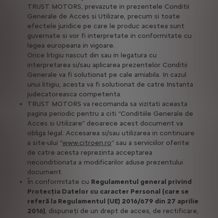
TRUST MOTORS, prevazute in prezentele Conditii
Generale de Acces si Utilizare, precum si toate
efectele juridice pe care le produc acestea sunt
guvernate si vor fi interpretate in conformitate cu
legea europeana in vigoare.
Orice litigiu nascut din sau in legatura cu
interpretarea si/sau aplicarea prezentelor Conditii
Generale va fi solutionat pe cale amiabila. In cazul
unui litigiu, acesta va fi solutionat de catre Instanta
judecatoreasca competenta.
TRUST MOTORS va recomanda sa vizitati aceasta
pagina periodic pentru a citi “Conditiile Generale de
Acces si Utilizare” deoarece acest document va
obliga legal. Accesarea si/sau utilizarea in continuare
a site-ului ”
www.citroen.ro
” sau a serviciilor oferite
de catre acesta reprezinta acceptarea
neconditionata a modificarilor aduse prezentului
document.
În conformitate cu
Regulamentul general privind
Protecția Datelor cu caracter Personal (care se
referă la Regulamentul (UE) 2016/679 din 27 aprilie
2016)
, dispuneți de un drept de acces, de rectificare,