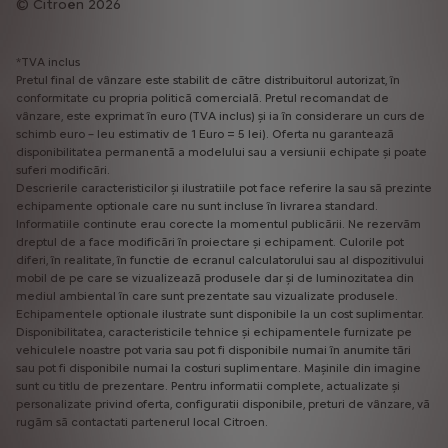
Citroën 2026
*TVA inclus
Pretul final de vânzare este stabilit de către distribuitorul autorizat, în
conformitate cu propria politică comercială. Pretul recomandat de
vânzare, este exprimat în euro (TVA inclus) și ia în considerare un curs de
schimb euro – leu estimativ de 1 Euro = 5 lei). Oferta nu garantează
disponibilitatea permanentă a modelului sau a versiunii echipate și poate
suferi modificări.
Descrierile caracteristicilor și ilustratiile pot face referire la sau să prezinte
echipamente optionale care nu sunt incluse în livrarea standard.
Informatiile continute erau corecte la momentul publicării. Ne rezervăm
dreptul de a face modificări în proiectare și echipament. Culorile pot
diferi, în realitate, în functie de ecranul calculatorului sau al dispozitivului
mobil de pe care se vizualizează produsele dar și de luminozitatea din
mediul ambiental în care sunt prezentate sau vizualizate produsele.
Echipamentele optionale ilustrate sunt disponibile la un cost suplimentar.
Disponibilitatea, caracteristicile tehnice și echipamentele furnizate pe
vehiculele noastre pot varia sau pot fi disponibile numai în anumite tări
sau pot fi disponibile numai la costuri suplimentare. Mașinile din imagine
sunt cu titlu de prezentare. Pentru informatii complete, actualizate și
personalizate privind oferta, configuratii disponibile, preturi de vânzare, vă
rugăm să contactati partenerul local Citroen.