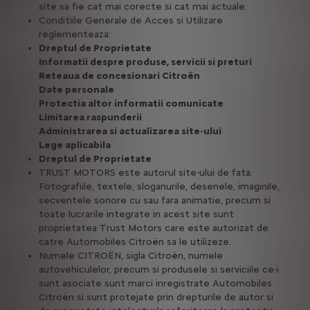
site sa fie cat mai corecte si cat mai actuale.
Conditiile Generale de Acces si Utilizare
reglementeaza:
Dreptul de Proprietate
Informatii despre produse, servicii si preturi
Reteaua de concesionari Citroën
Date personale
Protectia altor informatii comunicate
Limitarea raspunderii
Administrarea si actualizarea site-ului
Lege aplicabila
Dreptul de Proprietate
TRUST MOTORS este autorul site-ului de fata.
Fotografiile, textele, sloganurile, desenele, imaginile,
secventele sonore cu sau fara animatie, precum si
toate lucrarile integrate in acest site sunt
proprietatea Trust Motors care este autorizat de
catre Automobiles Citroën sa le utilizeze.
Numele CITROËN, sigla Citroën, numele
autovehiculelor, precum si produsele si serviciile ce-i
sunt asociate sunt marci inregistrate Automobiles
Citroën si sunt protejate prin drepturile de autor si