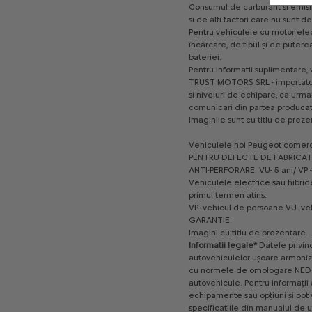
Consumul
de
carburant
si
emisi
si
de
alti
factori
care
nu
sunt
de
Pentru
vehiculele
cu
motor
elec
încărcare,
de
tipul
și
de
putere
bateriei.
Pentru
informatii
suplimentare,
TRUST
MOTORS
SRL
-
importato
si
niveluri
de
echipare,
ca
urma
comunicari
din
partea
producato
Imaginile
sunt
cu
titlu
de
preze
Vehiculele
noi
Peugeot
comerc
PENTRU
DEFECTE
DE
FABRICAT
ANTI-PERFORARE:
VU-
5
ani/
VP
Vehiculele
electrice
sau
hibrid
primul
termen
atins.
VP-
vehicul
de
persoane
VU-
ve
GARANTIE.
Imagini
cu
titlu
de
prezentare.
Informatii
legale*
Datele
privin
autovehiculelor
ușoare
armoniz
cu
normele
de
omologare
NED
autovehicule.
Pentru
informații
echipamente
sau
opțiuni
și
pot
specificatiile
din
manualul
de
u