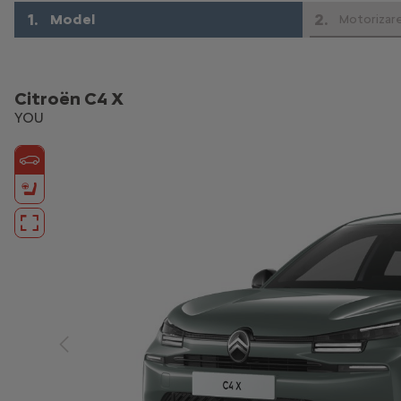
1
.
2
.
Model
Motorizar
Citroën C4 X
YOU