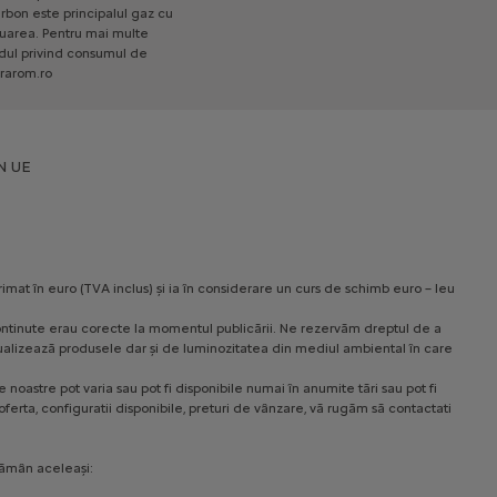
rbon
este
principalul
gaz
cu
manual pe inaltime
uarea.
Pentru
mai
multe
Faruri cu aprindere automata
dul
privind
consumul
de
CITROËN ADVANCED COMFORT:
rarom.ro
Suspensie cu amortizare hidraulica
progresiva (dubla – fata / simpla –
spate)
N UE
Climatizare automata
Electric
38 280 € Cu TVA
Incepand de la
Mai multe detalii
rimat în euro (TVA inclus) și ia în considerare un curs de schimb euro – leu
le continute erau corecte la momentul publicării. Ne rezervăm dreptul de a
C4 X MAX
 vizualizează produsele dar și de luminozitatea din mediul ambiental în care
Caracteristici principale
noastre pot varia sau pot fi disponibile numai în anumite tări sau pot fi
ferta, configuratii disponibile, preturi de vânzare, vă rugăm să contactati
Lumini cu aprindere automata si
comutare automata la faza de
drum
rămân aceleași:
Oglinda interioara electrocroma