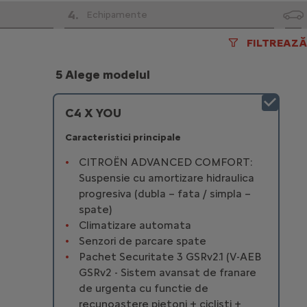
4
.
Echipamente
FILTREAZĂ
5 Alege modelul
C4 X YOU
Caracteristici principale
CITROËN ADVANCED COMFORT:
Suspensie cu amortizare hidraulica
progresiva (dubla – fata / simpla –
spate)
Climatizare automata
Senzori de parcare spate
Pachet Securitate 3 GSRv2.1 (V-AEB
GSRv2 - Sistem avansat de franare
de urgenta cu functie de
recunoastere pietoni + ciclisti +