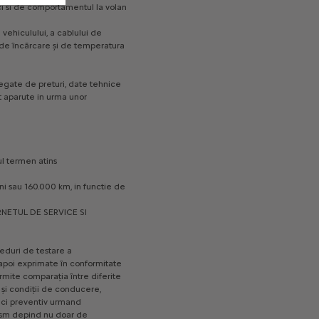
CITROËN ADVANCED COMFORT:
i
si
de
comportamentul
la
volan
Suspensie cu amortizare hidraulica
progresiva (dubla – fata / simpla –
l
vehiculului,
a
cablului
de
de
încărcare
și
de
temperatura
spate)
Sistem de navigatie cu radio DAB pe
ecran HD tactil 10" + Bluetooth +
egate
de
preturi,
date
tehnice
t
aparute
in
urma
unor
Mirror Screen fara fir (interfata Apple
CarPlay™ / Android Auto™) + eCall
(SOS + Asistenta)
Climatizare automata
l
termen
atins
30 080 € Cu TVA
Incepand de la
ni
sau
160.000
km,
in
functie
de
Mai multe detalii
RNETUL
DE
SERVICE
SI
C4 X PLUS
eduri
de
testare
a
Caracteristici principale
apoi
exprimate
în
conformitate
rmite
comparația
între
diferite
Scaune fata incalzite + scaun sofer
și
condiții
de
conducere,
cu reglaj manual lombar + scaun
ci
preventiv
urmand
sofer si pasager fata cu reglaj
ism
depind
nu
doar
de