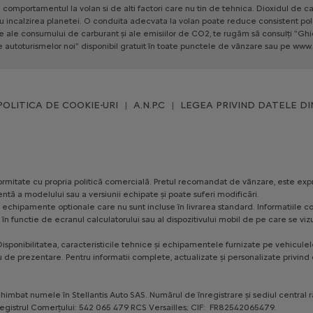
e
comportamentul
la
volan
si
de
alti
factori
care
nu
tin
de
tehnica.
Dioxidul
de
ca
u
incalzirea
planetei.
O
conduita
adecvata
la
volan
poate
reduce
consistent
pol
le
ale
consumului
de
carburant
și
ale
emisiilor
de
CO2,
te
rugăm
să
consulți
"Ghi
e
autoturismelor
noi"
disponibil
gratuit
în
toate
punctele
de
vânzare
sau
pe
www.
POLITICA DE COOKIE-URI
A.N.P.C
LEGEA PRIVIND DATELE DI
conformitate cu propria politică comercială. Pretul recomandat de vânzare, este exp
ntă a modelului sau a versiunii echipate și poate suferi modificări.
ezinte echipamente optionale care nu sunt incluse în livrarea standard. Informatii
te, în functie de ecranul calculatorului sau al dispozitivului mobil de pe care se
isponibilitatea, caracteristicile tehnice și echipamentele furnizate pe vehiculele 
u de prezentare. Pentru informatii complete, actualizate și personalizate privind o
himbat numele în Stellantis Auto SAS. Numărul de înregistrare și sediul central 
a Registrul Comerțului: 542 065 479 RCS Versailles; CIF: FR82542065479.