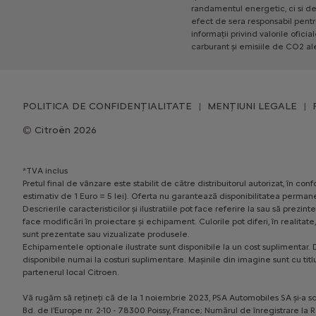
randamentul
energetic,
ci
si
d
efect
de
sera
responsabil
pentr
informații
privind
valorile
oficia
carburant
și
emisiile
de
CO2
al
POLITICA DE CONFIDENȚIALITATE
MENȚIUNI LEGALE
Citroën 2026
*TVA inclus
Pretul final de vânzare este stabilit de către distribuitorul autorizat, în 
estimativ de 1 Euro = 5 lei). Oferta nu garantează disponibilitatea permane
Descrierile caracteristicilor și ilustratiile pot face referire la sau să pr
face modificări în proiectare și echipament. Culorile pot diferi, în realita
sunt prezentate sau vizualizate produsele.
Echipamentele optionale ilustrate sunt disponibile la un cost suplimentar. D
disponibile numai la costuri suplimentare. Mașinile din imagine sunt cu titl
partenerul local Citroen.
Vă rugăm să rețineți că de la 1 noiembrie 2023, PSA Automobiles SA și-a sc
Bd. de l'Europe nr. 2-10 - 78300 Poissy, France; Numărul de înregistrare l