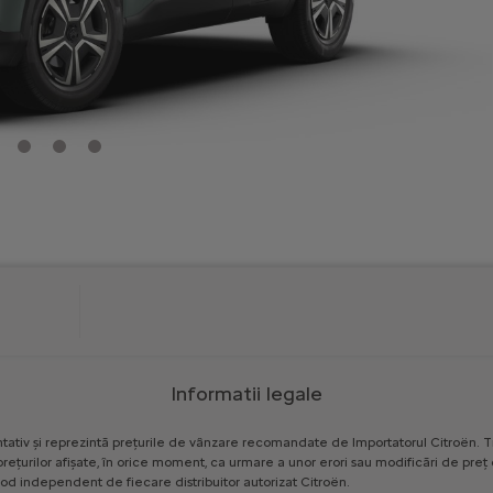
Informatii legale
tativ
și
reprezintă
prețurile
de
vânzare
recomandate
de
Importatorul
Citroën.
T
prețurilor
afișate,
în
orice
moment,
ca
urmare
a
unor
erori
sau
modificări
de
preț
od
independent
de
fiecare
distribuitor
autorizat
Citroën.