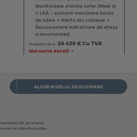
Monitorizare atentie sofer (Nivel 4)
+ LKA – asistent mentinere banda
de rulare + Alerta risc coliziune +
Recunoastere indicatoare de viteza
si recomandari)
26 430 € Cu TVA
Incepand de la
Mai multe detalii
C4 X PLUS
Caracteristici principale
ALEGE NIVELUL DE ECHIPARE
CITROËN ADVANCED COMFORT:
Suspensie cu amortizare hidraulica
progresiva (dubla – fata / simpla –
spate)
Climatizare automata
rust
Motors
SRL
îşi
rezervă
Pack City Camera AIO ( Senzori de
decise
de
către
Producător.
parcare spate + Camera marsarier)