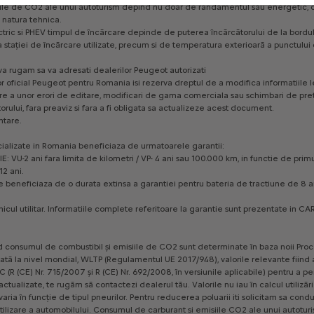
ile
de
CO2
ale
unui
autoturism
depind
nu
doar
de
randamentul
său
energetic,
c
natura
tehnica.
tric
si
PHEV
timpul
de
încărcare
depinde
de
puterea
încărcătorului
de
la
bordu
a
stației
de
încărcare
utilizate,
precum
si
de
temperatura
exterioară
a
punctului
va
rugam
sa
va
adresati
dealerilor
Peugeot
autorizati
r
oficial
Peugeot
pentru
Romania
isi
rezerva
dreptul
de
a
modifica
informatiile
l
re
a
unor
erori
de
editare,
modificari
de
gama
comerciala
sau
schimbari
de
pre
rului,
fara
preaviz
si
fara
a
fi
obligata
sa
actualizeze
acest
document.
ntare.
ializate
in
Romania
beneficiaza
de
urmatoarele
garantii:
IE:
VU-2
ani
fara
limita
de
kilometri
/
VP-
4
ani
sau
100.000
km,
in
functie
de
primu
-12
ani.
e
beneficiaza
de
o
durata
extinsa
a
garantiei
pentru
bateria
de
tractiune
de
8
a
hicul
utilitar.
Informatiile
complete
referitoare
la
garantie
sunt
prezentate
in
CA
d
consumul
de
combustibil
și
emisiile
de
CO2
sunt
determinate
în
baza
noii
Proc
ată
la
nivel
mondial,
WLTP
(Regulamentul
UE
2017/948),
valorile
relevante
fiind
C
(R
(CE)
Nr.
715/2007
și
R
(CE)
Nr.
692/2008,
în
versiunile
aplicabile)
pentru
a
pe
actualizate,
te
rugăm
să
contactezi
dealerul
tău.
Valorile
nu
iau
în
calcul
utilizări
varia
în
funcție
de
tipul
pneurilor.
Pentru
reducerea
poluarii
iti
solicitam
sa
condu
tilizare
a
automobilului.
Consumul
de
carburant
si
emisiile
CO2
ale
unui
autotur