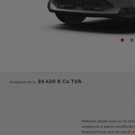
26 430 € Cu TVA
Incepand de la
Prețurile
afișate
sunt
cu
rol
orien
dreptul
de
a
aduce
modificări
Prețurile
finale
sunt
decise
în
m