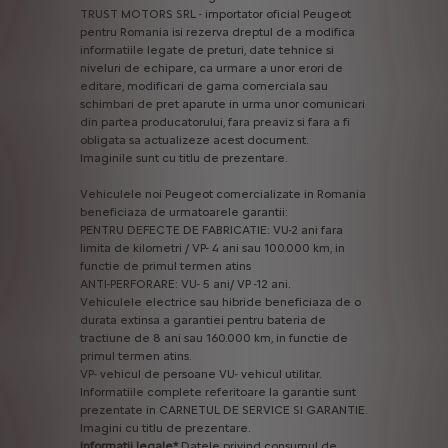
TRUST
MOTORS
SRL
-
importator
oficial
Peugeot
pentru
Romania
isi
rezerva
dreptul
de
a
modifica
informatiile
legate
de
preturi,
date
tehnice
si
niveluri
de
echipare,
ca
urmare
a
unor
erori
de
editare,
modificari
de
gama
comerciala
sau
schimbari
de
pret
aparute
in
urma
unor
comunicari
din
partea
producatorului,
fara
preaviz
si
fara
a
fi
obligata
sa
actualizeze
acest
document.
Imaginile
sunt
cu
titlu
de
prezentare.
Vehiculele
noi
Peugeot
comercializate
in
Romania
beneficiaza
de
urmatoarele
garantii:
PENTRU
DEFECTE
DE
FABRICATIE:
VU-2
ani
fara
limita
de
kilometri
/
VP-
4
ani
sau
100.000
km,
in
functie
de
primul
termen
atins
ANTI-PERFORARE:
VU-
5
ani/
VP
-12
ani.
Vehiculele
electrice
sau
hibride
beneficiaza
de
o
durata
extinsa
a
garantiei
pentru
bateria
de
tractiune
de
8
ani
sau
160.000
km,
in
functie
de
primul
termen
atins.
VP-
vehicul
de
persoane
VU-
vehicul
utilitar.
Informatiile
complete
referitoare
la
garantie
sunt
prezentate
in
CARNETUL
DE
SERVICE
SI
GARANTIE.
Imagini
cu
titlu
de
prezentare.
Informatii
legale*
Datele
privind
consumul
de