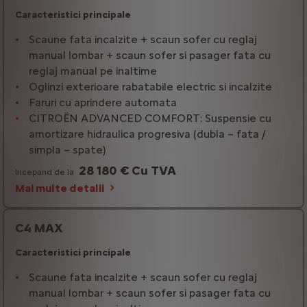
Caracteristici principale
Scaune fata incalzite + scaun sofer cu reglaj
manual lombar + scaun sofer si pasager fata cu
reglaj manual pe inaltime
Oglinzi exterioare rabatabile electric si incalzite
Faruri cu aprindere automata
CITROËN ADVANCED COMFORT: Suspensie cu
amortizare hidraulica progresiva (dubla – fata /
simpla – spate)
28 180 € Cu TVA
Incepand de la
Mai multe detalii
C4 MAX
Caracteristici principale
Scaune fata incalzite + scaun sofer cu reglaj
manual lombar + scaun sofer si pasager fata cu