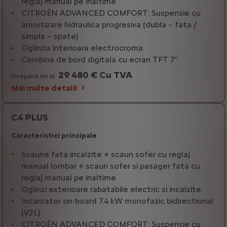
reglaj manual pe inaltime
CITROËN ADVANCED COMFORT: Suspensie cu
amortizare hidraulica progresiva (dubla – fata /
simpla – spate)
Oglinda interioara electrocroma
Combina de bord digitala cu ecran TFT 7''
29 480 € Cu TVA
Incepand de la
Mai multe detalii
C4 PLUS
Caracteristici principale
Scaune fata incalzite + scaun sofer cu reglaj
manual lombar + scaun sofer si pasager fata cu
reglaj manual pe inaltime
Oglinzi exterioare rabatabile electric si incalzite
Incarcator on-board 7.4 kW monofazic bidirectional
(V2L)
CITROËN ADVANCED COMFORT: Suspensie cu