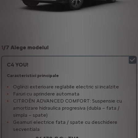
1
/
7 Alege modelul
C4 YOU!
Caracteristici principale
Oglinzi exterioare reglabile electric si incalzite
Faruri cu aprindere automata
CITROËN ADVANCED COMFORT: Suspensie cu
amortizare hidraulica progresiva (dubla – fata /
simpla – spate)
Geamuri electrice fata / spate cu deschidere
secventiala