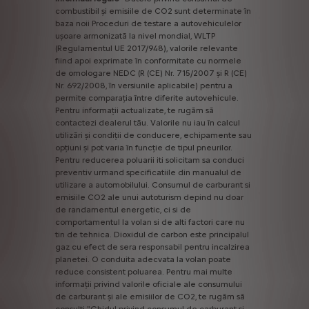
combustibil
și
emisiile
de
CO2
sunt
determinate
în
baza
noii
Proceduri
de
testare
a
autovehiculelor
ușoare
armonizată
la
nivel
mondial,
WLTP
(Regulamentul
UE
2017/948),
valorile
relevante
fiind
apoi
exprimate
în
conformitate
cu
normele
de
omologare
NEDC
(R
(CE)
Nr.
715/2007
și
R
(CE)
Nr.
692/2008,
în
versiunile
aplicabile)
pentru
a
permite
comparația
între
diferite
autovehicule.
Pentru
informații
actualizate,
te
rugăm
să
contactezi
dealerul
tău.
Valorile
nu
iau
în
calcul
utilizări
și
condiții
de
conducere,
echipamente
sau
opțiuni
și
pot
varia
în
funcție
de
tipul
pneurilor.
Pentru
reducerea
poluarii
iti
solicitam
sa
conduci
preventiv
urmand
specificatiile
din
manualul
de
utilizare
a
automobilului.
Consumul
de
carburant
si
emisiile
CO2
ale
unui
autoturism
depind
nu
doar
de
randamentul
energetic,
ci
si
de
comportamentul
la
volan
si
de
alti
factori
care
nu
tin
de
tehnica.
Dioxidul
de
carbon
este
principalul
gaz
cu
efect
de
sera
responsabil
pentru
incalzirea
planetei.
O
conduita
adecvata
la
volan
poate
reduce
consistent
poluarea.
Pentru
mai
multe
informații
privind
valorile
oficiale
ale
consumului
de
carburant
și
ale
emisiilor
de
CO2,
te
rugăm
să