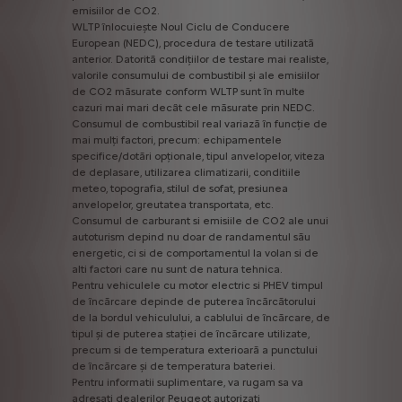
emisiilor
de
CO2.
WLTP
înlocuiește
Noul
Ciclu
de
Conducere
European
(NEDC),
procedura
de
testare
utilizată
anterior.
Datorită
condițiilor
de
testare
mai
realiste,
valorile
consumului
de
combustibil
și
ale
emisiilor
de
CO2
măsurate
conform
WLTP
sunt
în
multe
cazuri
mai
mari
decât
cele
măsurate
prin
NEDC.
Consumul
de
combustibil
real
variază
în
funcție
de
mai
mulți
factori,
precum:
echipamentele
specifice/dotări
opționale,
tipul
anvelopelor,
viteza
de
deplasare,
utilizarea
climatizarii,
conditiile
meteo,
topografia,
stilul
de
sofat,
presiunea
anvelopelor,
greutatea
transportata,
etc.
Consumul
de
carburant
si
emisiile
de
CO2
ale
unui
autoturism
depind
nu
doar
de
randamentul
său
energetic,
ci
si
de
comportamentul
la
volan
si
de
alti
factori
care
nu
sunt
de
natura
tehnica.
Pentru
vehiculele
cu
motor
electric
si
PHEV
timpul
de
încărcare
depinde
de
puterea
încărcătorului
de
la
bordul
vehiculului,
a
cablului
de
încărcare,
de
tipul
și
de
puterea
stației
de
încărcare
utilizate,
precum
si
de
temperatura
exterioară
a
punctului
de
încărcare
și
de
temperatura
bateriei.
Pentru
informatii
suplimentare,
va
rugam
sa
va
adresati
dealerilor
Peugeot
autorizati