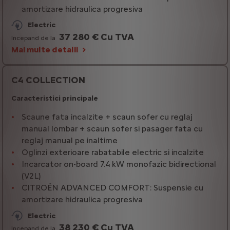
amortizare hidraulica progresiva
Electric
37 280 € Cu TVA
Incepand de la
Mai multe detalii
C4 COLLECTION
Caracteristici principale
Scaune fata incalzite + scaun sofer cu reglaj
manual lombar + scaun sofer si pasager fata cu
reglaj manual pe inaltime
Oglinzi exterioare rabatabile electric si incalzite
Incarcator on-board 7.4 kW monofazic bidirectional
(V2L)
CITROËN ADVANCED COMFORT: Suspensie cu
amortizare hidraulica progresiva
Electric
38 230 € Cu TVA
Incepand de la