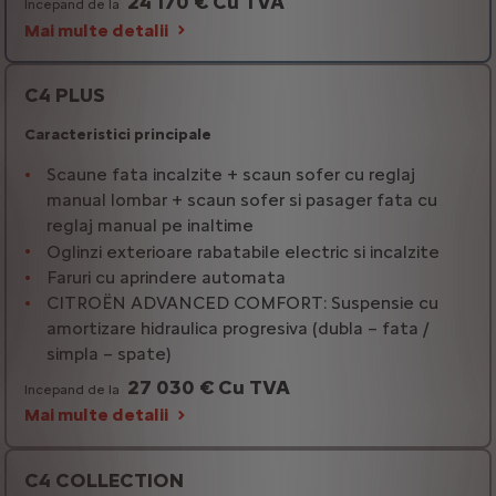
24 170 € Cu TVA
Incepand de la
Mai multe detalii
C4 PLUS
Caracteristici principale
Scaune fata incalzite + scaun sofer cu reglaj
manual lombar + scaun sofer si pasager fata cu
reglaj manual pe inaltime
Oglinzi exterioare rabatabile electric si incalzite
Faruri cu aprindere automata
CITROËN ADVANCED COMFORT: Suspensie cu
amortizare hidraulica progresiva (dubla – fata /
simpla – spate)
27 030 € Cu TVA
Incepand de la
Mai multe detalii
C4 COLLECTION