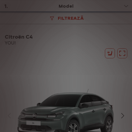
1
.
Model
FILTREAZĂ
Citroën C4
YOU!