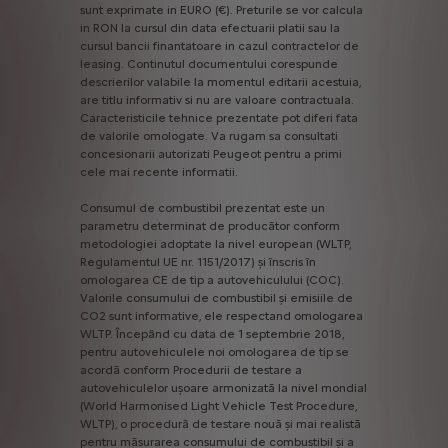
sunt
exprimate
in
EURO
(€).
Preturile
se
vor
calcula
in
RON
la
cursul
din
data
efectuarii
platii
sau
la
cursul
bancii
finantatoare
in
cazul
contractelor
de
leasing.
Continutul
documentului
corespunde
descrierilor
valabile
la
momentul
editarii
acestuia,
are
titlu
informativ
si
nu
are
valoare
contractuala.
Caracteristicile
tehnice
prezentate
pot
diferi
fata
de
valorile
omologate.
Va
rugam
sa
consultati
concesionarii
autorizati
Peugeot
pentru
a
primi
cele
mai
recente
informatii.
Consumul
de
combustibil
prezentat
este
un
parametru
determinat
de
producător
conform
metodologiei
adoptate
la
nivel
european
(WLTP,
Regulamentul
UE
nr.
1151/2017)
și
înscris
în
omologarea
CE
de
tip
a
autovehiculului
(COC).
Valorile
consumului
de
combustibil
și
emisiile
de
CO2
sunt
informative,
ele
respectand
omologarea
WLTP.
Începând
cu
data
de
1
septembrie
2018,
pentru
autovehiculele
noi
omologarea
de
tip
se
acordă
conform
Procedurii
de
testare
a
autovehiculelor
ușoare
armonizată
la
nivel
mondial
(World
Harmonised
Light
Vehicle
Test
Procedure,
WLTP),
o
procedură
de
testare
nouă
și
mai
realistă
pentru
măsurarea
consumului
de
combustibil
și
a