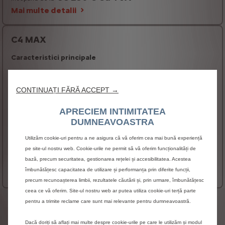
Mai multe detalii
C4 MAX
Caracteristici principale
Lumini cu aprindere automata si comutare
automata la faza de drum
CONTINUAȚI FĂRĂ ACCEPT →
Incarcator on-board 7.4 kW monofazic bidirectional
(V2L)
APRECIEM INTIMITATEA
DUMNEAVOASTRA
Oglinda interioara electrocroma
Combina de bord digitala cu ecran TFT 7''
Utilizăm cookie-uri pentru a ne asigura că vă oferim cea mai bună experiență
Electric
pe site-ul nostru web. Cookie-urile ne permit să vă oferim funcționalități de
38 930 € Cu TVA
bază, precum securitatea, gestionarea rețelei și accesibilitatea. Acestea
Incepand de la
îmbunătățesc capacitatea de utilizare și performanța prin diferite funcții,
Mai multe detalii
precum recunoașterea limbii, rezultatele căutării și, prin urmare, îmbunătățesc
ceea ce vă oferim. Site-ul nostru web ar putea utiliza cookie-uri terță parte
Informatii legale
pentru a trimite reclame care sunt mai relevante pentru dumneavoastră.
Prețurile
afișate
sunt
cu
rol
orientativ
și
reprezintă
Dacă doriți să aflați mai multe despre cookie-urile pe care le utilizăm și modul