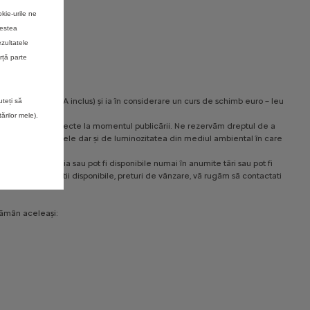
kie-urile ne
N UE
cestea
ezultatele
rță parte
rimat în euro (TVA inclus) și ia în considerare un curs de schimb euro – leu
uteți să
rilor mele).
le continute erau corecte la momentul publicării. Ne rezervăm dreptul de a
 vizualizează produsele dar și de luminozitatea din mediul ambiental în care
noastre pot varia sau pot fi disponibile numai în anumite tări sau pot fi
ferta, configuratii disponibile, preturi de vânzare, vă rugăm să contactati
rămân aceleași: