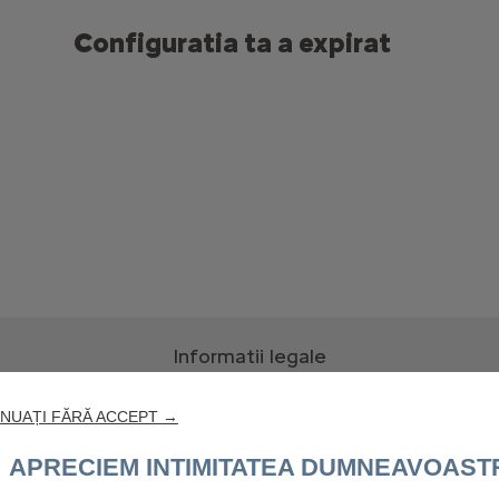
Configuratia ta a expirat
Informatii legale
u
a
asigura
corectitudinea
specificatiilor
de
produs,
la
data
publicarii.
Ne
rezerv
NUAȚI FĂRĂ ACCEPT →
date
tehnice,
preturi
si
dotari
sau
sa
dezactivam
orice
model,
oricand.
Iti
punem
omplete
si
clarificari.
APRECIEM INTIMITATEA DUMNEAVOAST