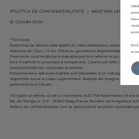
Utili
POLITICA DE CONFIDENȚIALITATE
MENȚIUNI LEGALE
permi
îmbun
Citroën 2026
căută
pentr
*TVA inclus
Pretul final de vânzare este stabilit de către distribuitorul autorizat, în 
Dacă 
estimativ de 1 Euro = 5 lei). Oferta nu garantează disponibilitatea permane
acces
Descrierile caracteristicilor și ilustratiile pot face referire la sau să pr
face modificări în proiectare și echipament. Culorile pot diferi, în realita
sunt prezentate sau vizualizate produsele.
Echipamentele optionale ilustrate sunt disponibile la un cost suplimentar. D
disponibile numai la costuri suplimentare. Mașinile din imagine sunt cu titl
partenerul local Citroen.
Vă rugăm să rețineți că de la 1 noiembrie 2023, PSA Automobiles SA și-a sc
Bd. de l'Europe nr. 2-10 - 78300 Poissy, France; Numărul de înregistrare l
Politica de confidențialitate care se aplică tuturor serviciilor conectate poa