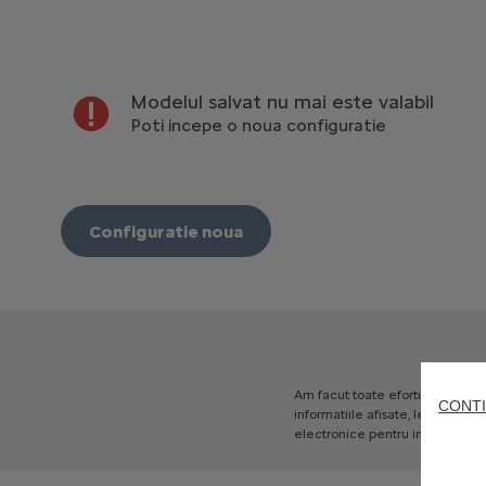
Modelul salvat nu mai este valabil
Poti incepe o noua configuratie
Configuratie noua
Am
facut
toate
eforturile
pentr
CONTI
informatiile
afisate,
legate
de:
electronice
pentru
informatii
c