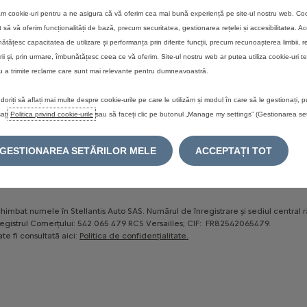
zăm cookie-uri pentru a ne asigura că vă oferim cea mai bună experiență pe site-ul nostru web. Coo
POLITICA DE COOKIE-URI
A.N.P.C
LEGEA PRIVIND DATELE DI
t să vă oferim funcționalități de bază, precum securitatea, gestionarea rețelei și accesibilitatea. A
ătățesc capacitatea de utilizare și performanța prin diferite funcții, precum recunoașterea limbii, r
rii și, prin urmare, îmbunătățesc ceea ce vă oferim. Site-ul nostru web ar putea utiliza cookie-uri te
u a trimite reclame care sunt mai relevante pentru dumneavoastră.
conformitate cu propria politică comercială. Pretul recomandat de vânzare, este exp
doriți să aflați mai multe despre cookie-urile pe care le utilizăm și modul în care să le gestionați, p
ntă a modelului sau a versiunii echipate și poate suferi modificări.
ați
Politica privind cookie-urile
sau să faceți clic pe butonul „Manage my settings” (Gestionarea setă
ezinte echipamente optionale care nu sunt incluse în livrarea standard. Informatii
te, în functie de ecranul calculatorului sau al dispozitivului mobil de pe care se
GESTIONAREA SETĂRILOR MELE
ACCEPTAȚI TOT
isponibilitatea, caracteristicile tehnice și echipamentele furnizate pe vehiculele 
u de prezentare. Pentru informatii complete, actualizate și personalizate privind o
himbat numele în Stellantis Auto SAS. Numărul de înregistrare și sediul central 
a Registrul Comerțului: 542 065 479 RCS Versailles; CIF: FR82542065479.
te fi consultată aici:
Politica de confidențialitate.