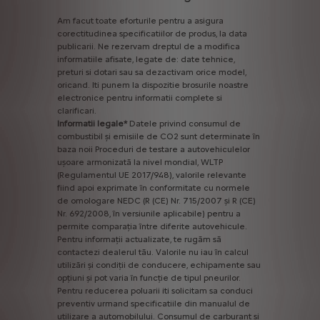
Am
facut
toate
eforturile
pentru
a
asigura
corectitudinea
specificatiilor
de
produs,
la
data
publicarii.
Ne
rezervam
dreptul
de
a
modifica
informatiile
afisate,
legate
de:
date
tehnice,
preturi
si
dotari
sau
sa
dezactivam
orice
model,
oricand.
Iti
punem
la
dispozitie
brosurile
noastre
electronice
pentru
informatii
complete
si
clarificari.
Informatii
legale*
Datele
privind
consumul
de
combustibil
și
emisiile
de
CO2
sunt
determinate
în
baza
noii
Proceduri
de
testare
a
autovehiculelor
ușoare
armonizată
la
nivel
mondial,
WLTP
(Regulamentul
UE
2017/948),
valorile
relevante
fiind
apoi
exprimate
în
conformitate
cu
normele
de
omologare
NEDC
(R
(CE)
Nr.
715/2007
și
R
(CE)
Nr.
692/2008,
în
versiunile
aplicabile)
pentru
a
permite
comparația
între
diferite
autovehicule.
Pentru
informații
actualizate,
te
rugăm
să
contactezi
dealerul
tău.
Valorile
nu
iau
în
calcul
utilizări
și
condiții
de
conducere,
echipamente
sau
opțiuni
și
pot
varia
în
funcție
de
tipul
pneurilor.
Pentru
reducerea
poluarii
iti
solicitam
sa
conduci
preventiv
urmand
specificatiile
din
manualul
de
utilizare
a
automobilului.
Consumul
de
carburant
si