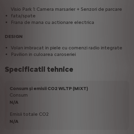
Visio Park 1: Camera marsarier + Senzori de parcare
fata/spate
Frana de mana cu actionare electrica
DESIGN
Volan imbracat in piele cu comenzi radio integrate
Pavilion in culoarea caroseriei
Specificatii tehnice
Consum și emisii CO2 WLTP (MIXT)
Consum
N/A
Emisii totale CO2
N/A