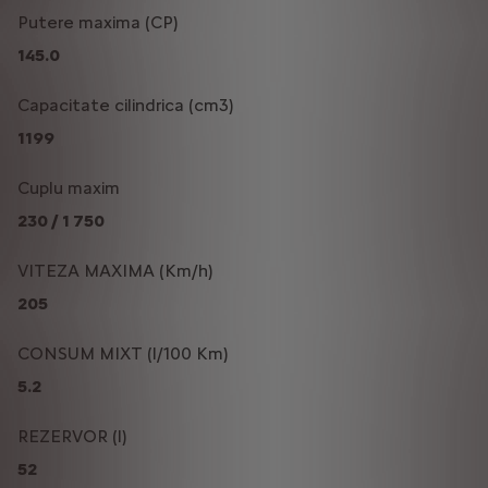
Putere maxima (CP)
145.0
Capacitate cilindrica (cm3)
1199
Cuplu maxim
230 / 1 750
VITEZA MAXIMA (Km/h)
205
CONSUM MIXT (l/100 Km)
5.2
REZERVOR (l)
52