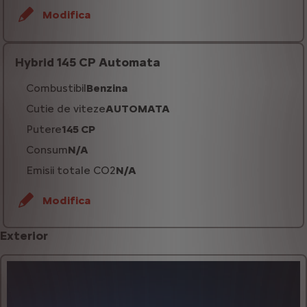
Modifica
Hybrid 145 CP Automata
Combustibil
Benzina
Cutie de viteze
AUTOMATA
Putere
145 CP
Consum
N/A
Emisii totale CO2
N/A
Modifica
Exterior