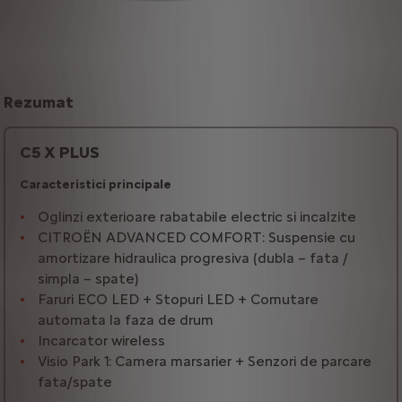
Rezumat
C5 X PLUS
Caracteristici principale
Oglinzi exterioare rabatabile electric si incalzite
CITROËN ADVANCED COMFORT: Suspensie cu
amortizare hidraulica progresiva (dubla – fata /
simpla – spate)
Faruri ECO LED + Stopuri LED + Comutare
automata la faza de drum
Incarcator wireless
Visio Park 1: Camera marsarier + Senzori de parcare
fata/spate