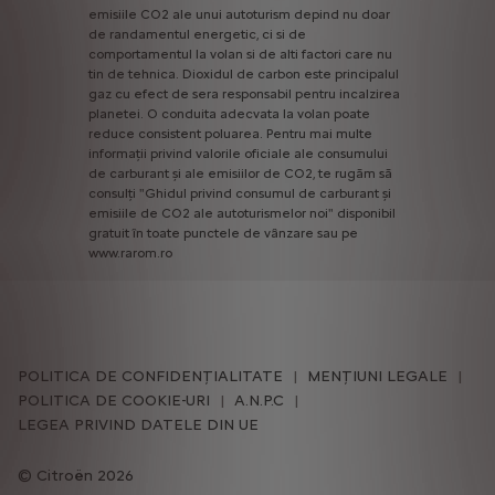
emisiile
CO2
ale
unui
autoturism
depind
nu
doar
de
randamentul
energetic,
ci
si
de
comportamentul
la
volan
si
de
alti
factori
care
nu
tin
de
tehnica.
Dioxidul
de
carbon
este
principalul
gaz
cu
efect
de
sera
responsabil
pentru
incalzirea
planetei.
O
conduita
adecvata
la
volan
poate
reduce
consistent
poluarea.
Pentru
mai
multe
informații
privind
valorile
oficiale
ale
consumului
de
carburant
și
ale
emisiilor
de
CO2,
te
rugăm
să
consulți
"Ghidul
privind
consumul
de
carburant
și
emisiile
de
CO2
ale
autoturismelor
noi"
disponibil
gratuit
în
toate
punctele
de
vânzare
sau
pe
www.rarom.ro
POLITICA DE CONFIDENȚIALITATE
MENȚIUNI LEGALE
POLITICA DE COOKIE-URI
A.N.P.C
LEGEA PRIVIND DATELE DIN UE
Citroën 2026