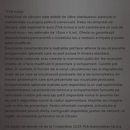
*TVA inclus
Pretul final de vânzare este stabilit de către distribuitorul autorizat, în
conformitate cu propria politică comercială. Pretul recomandat de
vânzare, este exprimat în euro (TVA inclus) și ia în considerare un curs de
schimb euro – leu estimativ de 1 Euro = 5 lei). Oferta nu garantează
disponibilitatea permanentă a modelului sau a versiunii echipate și poate
suferi modificări.
Descrierile caracteristicilor și ilustratiile pot face referire la sau să prezinte
echipamente optionale care nu sunt incluse în livrarea standard.
Informatiile continute erau corecte la momentul publicării. Ne rezervăm
dreptul de a face modificări în proiectare și echipament. Culorile pot
diferi, în realitate, în functie de ecranul calculatorului sau al dispozitivului
mobil de pe care se vizualizează produsele dar și de luminozitatea din
mediul ambiental în care sunt prezentate sau vizualizate produsele.
Echipamentele optionale ilustrate sunt disponibile la un cost suplimentar.
Disponibilitatea, caracteristicile tehnice și echipamentele furnizate pe
vehiculele noastre pot varia sau pot fi disponibile numai în anumite tări
sau pot fi disponibile numai la costuri suplimentare. Mașinile din imagine
sunt cu titlu de prezentare. Pentru informatii complete, actualizate și
personalizate privind oferta, configuratii disponibile, preturi de vânzare, vă
rugăm să contactati partenerul local Citroen.
Vă rugăm să rețineți că de la 1 noiembrie 2023, PSA Automobiles SA și-a