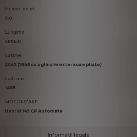
Numar locuri
5.0
Lungime
4805.0
Latime
2062 (1865 cu oglinzile exterioare pliate)
Inaltime
1485
MOTORIZARE
Hybrid 145 CP Automata
Informatii legale