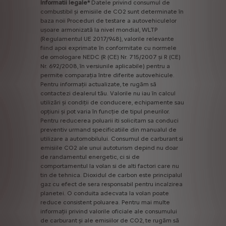
Informatii
legale*
Datele
privind
consumul
de
combustibil
și
emisiile
de
CO2
sunt
determinate
în
baza
noii
Proceduri
de
testare
a
autovehiculelor
ușoare
armonizată
la
nivel
mondial,
WLTP
(Regulamentul
UE
2017/948),
valorile
relevante
fiind
apoi
exprimate
în
conformitate
cu
normele
de
omologare
NEDC
(R
(CE)
Nr.
715/2007
și
R
(CE)
Nr.
692/2008,
în
versiunile
aplicabile)
pentru
a
permite
comparația
între
diferite
autovehicule.
Pentru
informații
actualizate,
te
rugăm
să
contactezi
dealerul
tău.
Valorile
nu
iau
în
calcul
utilizări
și
condiții
de
conducere,
echipamente
sau
opțiuni
și
pot
varia
în
funcție
de
tipul
pneurilor.
Pentru
reducerea
poluarii
iti
solicitam
sa
conduci
preventiv
urmand
specificatiile
din
manualul
de
utilizare
a
automobilului.
Consumul
de
carburant
si
emisiile
CO2
ale
unui
autoturism
depind
nu
doar
de
randamentul
energetic,
ci
si
de
comportamentul
la
volan
si
de
alti
factori
care
nu
tin
de
tehnica.
Dioxidul
de
carbon
este
principalul
gaz
cu
efect
de
sera
responsabil
pentru
incalzirea
planetei.
O
conduita
adecvata
la
volan
poate
reduce
consistent
poluarea.
Pentru
mai
multe
informații
privind
valorile
oficiale
ale
consumului
de
carburant
și
ale
emisiilor
de
CO2,
te
rugăm
să