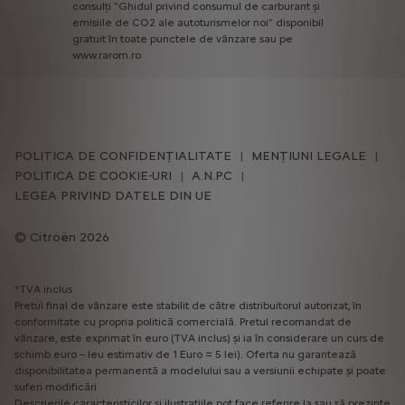
consulți
"Ghidul
privind
consumul
de
carburant
și
emisiile
de
CO2
ale
autoturismelor
noi"
disponibil
gratuit
în
toate
punctele
de
vânzare
sau
pe
www.rarom.ro
POLITICA DE CONFIDENȚIALITATE
MENȚIUNI LEGALE
POLITICA DE COOKIE-URI
A.N.P.C
LEGEA PRIVIND DATELE DIN UE
Citroën 2026
*TVA inclus
Pretul final de vânzare este stabilit de către distribuitorul autorizat, în
conformitate cu propria politică comercială. Pretul recomandat de
vânzare, este exprimat în euro (TVA inclus) și ia în considerare un curs de
schimb euro – leu estimativ de 1 Euro = 5 lei). Oferta nu garantează
disponibilitatea permanentă a modelului sau a versiunii echipate și poate
suferi modificări.
Descrierile caracteristicilor și ilustratiile pot face referire la sau să prezinte