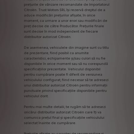
prețurile
de
vânzare
recomandate
de
Importatorul
Citroën.
Trust
Motors
SRL
îşi
rezervă
dreptul
de
a
aduce
modificări
prețurilor
afișate,
în
orice
moment,
ca
urmare
a
unor
erori
sau
modificări
de
preț
decise
de
către
Producător.
Prețurile
finale
sunt
decise
în
mod
independent
de
fiecare
distribuitor
autorizat
Citroën.
De
asemenea,
vehiculele
din
imagine
sunt
cu
titlu
de
prezentare,
fiind
posibil
ca
anumite
caracteristici,
echipamente
și/sau
culori
să
nu
fie
disponibile
în
orice
moment
sau
să
nu
corespundă
specificațiilor
prezentate.
Vehiculul
disponibil
pentru
cumpărare
poate
fi
diferit
de
versiunea
vehiculului
configurat,
fiind
necesar
să
te
adresezi
unui
distribuitor
autorizat
Citroën
pentru
informații
punctuale
privind
specificațiile
disponibile
pentru
vehiculul
dorit.
Pentru
mai
multe
detalii,
te
rugăm
să
te
adresezi
oricărui
distribuitor
autorizat
Citroën
care
îți
va
comunica
prețul
final
și
specificațiile
vehiculului
selectat
înainte
de
cumpărare.
Preturile
afisate
au
caracter
de
recomandare
si