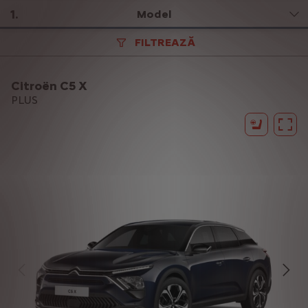
1
.
Model
FILTREAZĂ
Citroën C5 X
PLUS