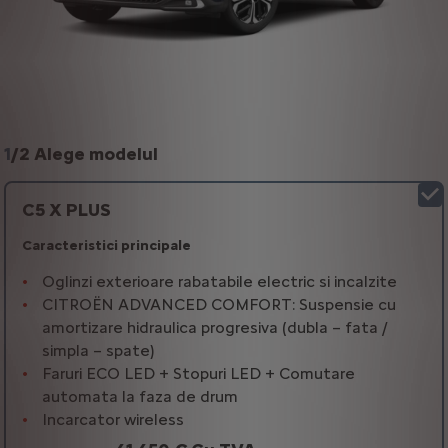
1
/
2 Alege modelul
C5 X PLUS
Caracteristici principale
Oglinzi exterioare rabatabile electric si incalzite
CITROËN ADVANCED COMFORT: Suspensie cu
amortizare hidraulica progresiva (dubla – fata /
simpla – spate)
Faruri ECO LED + Stopuri LED + Comutare
automata la faza de drum
Incarcator wireless