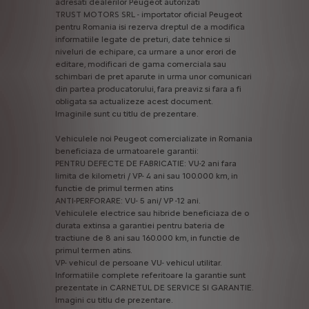
adresati
dealerilor
Peugeot
autorizati
TRUST
MOTORS
SRL
-
importator
oficial
Peugeot
pentru
Romania
isi
rezerva
dreptul
de
a
modifica
informatiile
legate
de
preturi,
date
tehnice
si
niveluri
de
echipare,
ca
urmare
a
unor
erori
de
editare,
modificari
de
gama
comerciala
sau
schimbari
de
pret
aparute
in
urma
unor
comunicari
din
partea
producatorului,
fara
preaviz
si
fara
a
fi
obligata
sa
actualizeze
acest
document.
Imaginile
sunt
cu
titlu
de
prezentare.
Vehiculele
noi
Peugeot
comercializate
in
Romania
beneficiaza
de
urmatoarele
garantii:
PENTRU
DEFECTE
DE
FABRICATIE:
VU-2
ani
fara
limita
de
kilometri
/
VP-
4
ani
sau
100.000
km,
in
functie
de
primul
termen
atins
ANTI-PERFORARE:
VU-
5
ani/
VP
-12
ani.
Vehiculele
electrice
sau
hibride
beneficiaza
de
o
durata
extinsa
a
garantiei
pentru
bateria
de
tractiune
de
8
ani
sau
160.000
km,
in
functie
de
primul
termen
atins.
VP-
vehicul
de
persoane
VU-
vehicul
utilitar.
Informatiile
complete
referitoare
la
garantie
sunt
prezentate
in
CARNETUL
DE
SERVICE
SI
GARANTIE.
Imagini
cu
titlu
de
prezentare.