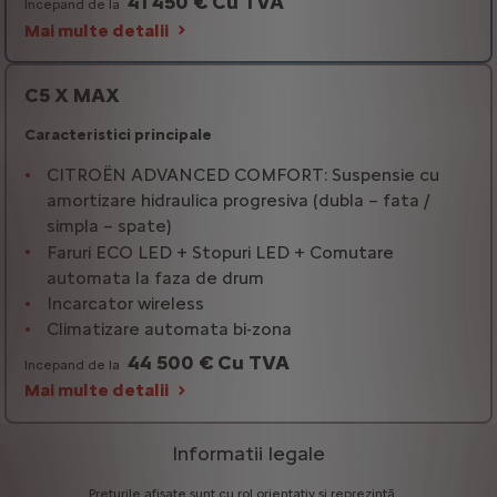
41 450 € Cu TVA
Incepand de la
Mai multe detalii
C5 X MAX
Caracteristici principale
CITROËN ADVANCED COMFORT: Suspensie cu
amortizare hidraulica progresiva (dubla – fata /
simpla – spate)
Faruri ECO LED + Stopuri LED + Comutare
automata la faza de drum
Incarcator wireless
Climatizare automata bi-zona
44 500 € Cu TVA
Incepand de la
Mai multe detalii
Informatii legale
Prețurile
afișate
sunt
cu
rol
orientativ
și
reprezintă