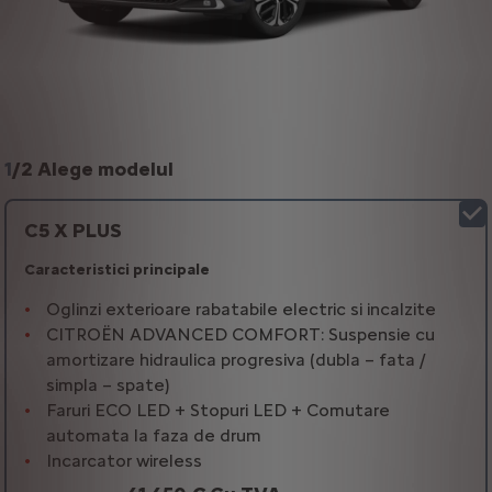
1
/
2 Alege modelul
C5 X PLUS
Caracteristici principale
Oglinzi exterioare rabatabile electric si incalzite
CITROËN ADVANCED COMFORT: Suspensie cu
amortizare hidraulica progresiva (dubla – fata /
simpla – spate)
Faruri ECO LED + Stopuri LED + Comutare
automata la faza de drum
Incarcator wireless