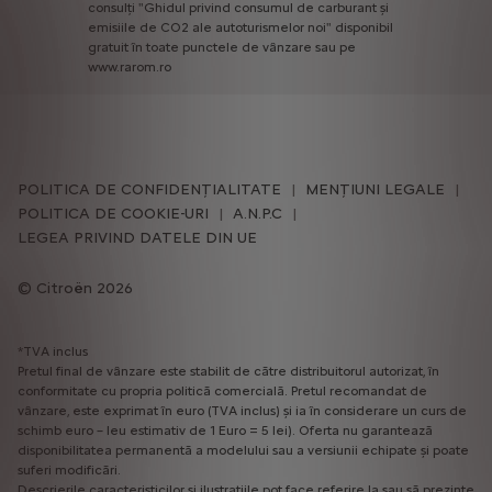
consulți
"Ghidul
privind
consumul
de
carburant
și
emisiile
de
CO2
ale
autoturismelor
noi"
disponibil
gratuit
în
toate
punctele
de
vânzare
sau
pe
www.rarom.ro
POLITICA DE CONFIDENȚIALITATE
MENȚIUNI LEGALE
POLITICA DE COOKIE-URI
A.N.P.C
LEGEA PRIVIND DATELE DIN UE
Citroën 2026
*TVA inclus
Pretul final de vânzare este stabilit de către distribuitorul autorizat, în
conformitate cu propria politică comercială. Pretul recomandat de
vânzare, este exprimat în euro (TVA inclus) și ia în considerare un curs de
schimb euro – leu estimativ de 1 Euro = 5 lei). Oferta nu garantează
disponibilitatea permanentă a modelului sau a versiunii echipate și poate
suferi modificări.
Descrierile caracteristicilor și ilustratiile pot face referire la sau să prezinte