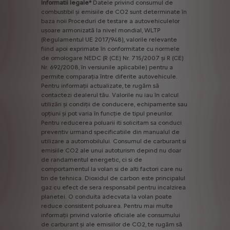
Informatii
legale*
Datele
privind
consumul
de
combustibil
și
emisiile
de
CO2
sunt
determinate
în
baza
noii
Proceduri
de
testare
a
autovehiculelor
ușoare
armonizată
la
nivel
mondial,
WLTP
(Regulamentul
UE
2017/948),
valorile
relevante
fiind
apoi
exprimate
în
conformitate
cu
normele
de
omologare
NEDC
(R
(CE)
Nr.
715/2007
și
R
(CE)
Nr.
692/2008,
în
versiunile
aplicabile)
pentru
a
permite
comparația
între
diferite
autovehicule.
Pentru
informații
actualizate,
te
rugăm
să
contactezi
dealerul
tău.
Valorile
nu
iau
în
calcul
utilizări
și
condiții
de
conducere,
echipamente
sau
opțiuni
și
pot
varia
în
funcție
de
tipul
pneurilor.
Pentru
reducerea
poluarii
iti
solicitam
sa
conduci
preventiv
urmand
specificatiile
din
manualul
de
utilizare
a
automobilului.
Consumul
de
carburant
si
emisiile
CO2
ale
unui
autoturism
depind
nu
doar
de
randamentul
energetic,
ci
si
de
comportamentul
la
volan
si
de
alti
factori
care
nu
tin
de
tehnica.
Dioxidul
de
carbon
este
principalul
gaz
cu
efect
de
sera
responsabil
pentru
incalzirea
planetei.
O
conduita
adecvata
la
volan
poate
reduce
consistent
poluarea.
Pentru
mai
multe
informații
privind
valorile
oficiale
ale
consumului
de
carburant
și
ale
emisiilor
de
CO2,
te
rugăm
să