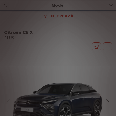
1
.
Model
FILTREAZĂ
Citroën C5 X
PLUS