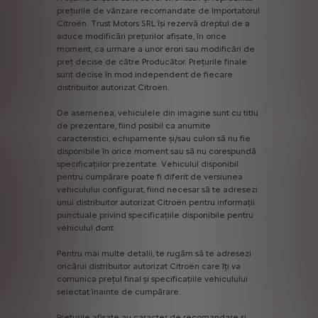
prețurile
de
vânzare
recomandate
de
Importatorul
Citroën.
Trust
Motors
SRL
îşi
rezervă
dreptul
de
a
aduce
modificări
prețurilor
afișate,
în
orice
moment,
ca
urmare
a
unor
erori
sau
modificări
de
preț
decise
de
către
Producător.
Prețurile
finale
sunt
decise
în
mod
independent
de
fiecare
distribuitor
autorizat
Citroën.
De
asemenea,
vehiculele
din
imagine
sunt
cu
titlu
de
prezentare,
fiind
posibil
ca
anumite
caracteristici,
echipamente
și/sau
culori
să
nu
fie
disponibile
în
orice
moment
sau
să
nu
corespundă
specificațiilor
prezentate.
Vehiculul
disponibil
pentru
cumpărare
poate
fi
diferit
de
versiunea
vehiculului
configurat,
fiind
necesar
să
te
adresezi
unui
distribuitor
autorizat
Citroën
pentru
informații
punctuale
privind
specificațiile
disponibile
pentru
vehiculul
dorit.
Pentru
mai
multe
detalii,
te
rugăm
să
te
adresezi
oricărui
distribuitor
autorizat
Citroën
care
îți
va
comunica
prețul
final
și
specificațiile
vehiculului
selectat
înainte
de
cumpărare.
Preturile
afisate
au
caracter
de
recomandare
si