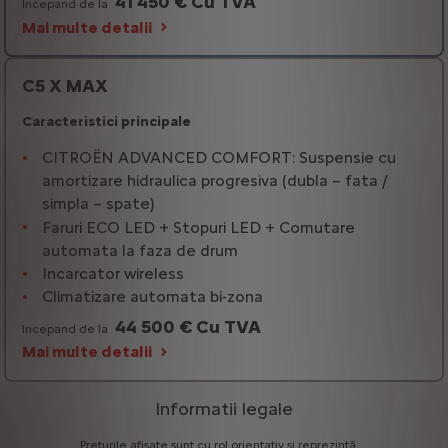
41 450 € Cu TVA
Incepand de la
Mai multe detalii
C5 X MAX
Caracteristici principale
CITROËN ADVANCED COMFORT: Suspensie cu
amortizare hidraulica progresiva (dubla – fata /
simpla – spate)
Faruri ECO LED + Stopuri LED + Comutare
automata la faza de drum
Incarcator wireless
Climatizare automata bi-zona
44 500 € Cu TVA
Incepand de la
Mai multe detalii
Informatii legale
Prețurile
afișate
sunt
cu
rol
orientativ
și
reprezintă