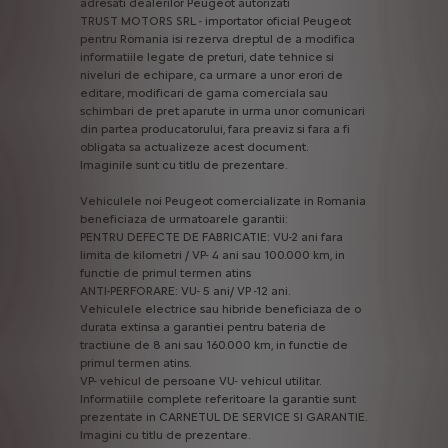
adresati
dealerilor
Peugeot
autorizati
TRUST
MOTORS
SRL
-
importator
oficial
Peugeot
pentru
Romania
isi
rezerva
dreptul
de
a
modifica
informatiile
legate
de
preturi,
date
tehnice
si
niveluri
de
echipare,
ca
urmare
a
unor
erori
de
editare,
modificari
de
gama
comerciala
sau
schimbari
de
pret
aparute
in
urma
unor
comunicari
din
partea
producatorului,
fara
preaviz
si
fara
a
fi
obligata
sa
actualizeze
acest
document.
Imaginile
sunt
cu
titlu
de
prezentare.
Vehiculele
noi
Peugeot
comercializate
in
Romania
beneficiaza
de
urmatoarele
garantii:
PENTRU
DEFECTE
DE
FABRICATIE:
VU-2
ani
fara
limita
de
kilometri
/
VP-
4
ani
sau
100.000
km,
in
functie
de
primul
termen
atins
ANTI-PERFORARE:
VU-
5
ani/
VP
-12
ani.
Vehiculele
electrice
sau
hibride
beneficiaza
de
o
durata
extinsa
a
garantiei
pentru
bateria
de
tractiune
de
8
ani
sau
160.000
km,
in
functie
de
primul
termen
atins.
VP-
vehicul
de
persoane
VU-
vehicul
utilitar.
Informatiile
complete
referitoare
la
garantie
sunt
prezentate
in
CARNETUL
DE
SERVICE
SI
GARANTIE.
Imagini
cu
titlu
de
prezentare.