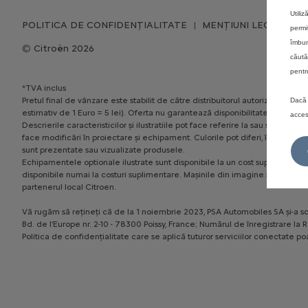
Utili
POLITICA DE CONFIDENȚIALITATE
MENȚIUNI LEGALE
permi
îmbun
Citroën 2026
căută
pentr
*TVA inclus
Pretul final de vânzare este stabilit de către distribuitorul autorizat, în 
Dacă 
estimativ de 1 Euro = 5 lei). Oferta nu garantează disponibilitatea permane
acces
Descrierile caracteristicilor și ilustratiile pot face referire la sau să pr
face modificări în proiectare și echipament. Culorile pot diferi, în realita
sunt prezentate sau vizualizate produsele.
Echipamentele optionale ilustrate sunt disponibile la un cost suplimentar. D
disponibile numai la costuri suplimentare. Mașinile din imagine sunt cu titl
partenerul local Citroen.
Vă rugăm să rețineți că de la 1 noiembrie 2023, PSA Automobiles SA și-a sc
Bd. de l'Europe nr. 2-10 - 78300 Poissy, France; Numărul de înregistrare l
Politica de confidențialitate care se aplică tuturor serviciilor conectate poa