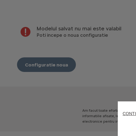
Modelul salvat nu mai este valabil
Poti incepe o noua configuratie
Configuratie noua
Am
facut
toate
eforturile
pentr
CONTI
informatiile
afisate,
legate
de:
electronice
pentru
informatii
c