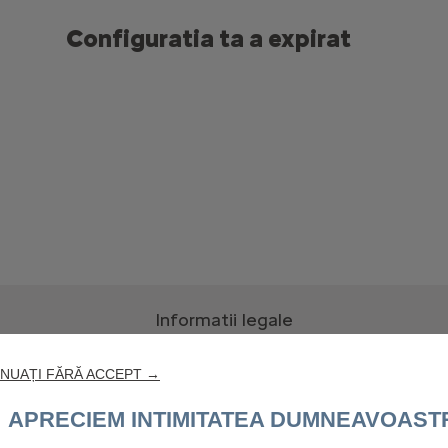
Configuratia ta a expirat
Informatii legale
u
a
asigura
corectitudinea
specificatiilor
de
produs,
la
data
publicarii.
Ne
rezerv
NUAȚI FĂRĂ ACCEPT →
date
tehnice,
preturi
si
dotari
sau
sa
dezactivam
orice
model,
oricand.
Iti
punem
omplete
si
clarificari.
APRECIEM INTIMITATEA DUMNEAVOAST