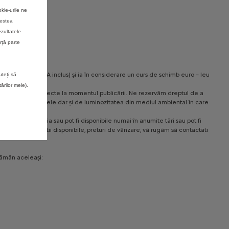
kie-urile ne
N UE
cestea
ezultatele
rță parte
rimat în euro (TVA inclus) și ia în considerare un curs de schimb euro – leu
uteți să
rilor mele).
le continute erau corecte la momentul publicării. Ne rezervăm dreptul de a
 vizualizează produsele dar și de luminozitatea din mediul ambiental în care
noastre pot varia sau pot fi disponibile numai în anumite tări sau pot fi
ferta, configuratii disponibile, preturi de vânzare, vă rugăm să contactati
rămân aceleași: