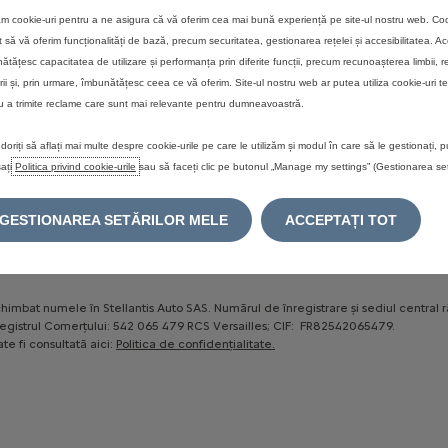
zăm cookie-uri pentru a ne asigura că vă oferim cea mai bună experiență pe site-ul nostru web. Coo
POLITICA DE COOKIE-URI
A.N.P.C
LEGEA PRIVIND DATELE DI
t să vă oferim funcționalități de bază, precum securitatea, gestionarea rețelei și accesibilitatea. A
ătățesc capacitatea de utilizare și performanța prin diferite funcții, precum recunoașterea limbii, r
rii și, prin urmare, îmbunătățesc ceea ce vă oferim. Site-ul nostru web ar putea utiliza cookie-uri te
u a trimite reclame care sunt mai relevante pentru dumneavoastră.
conformitate cu propria politică comercială. Pretul recomandat de vânzare, este exp
doriți să aflați mai multe despre cookie-urile pe care le utilizăm și modul în care să le gestionați, p
ntă a modelului sau a versiunii echipate și poate suferi modificări.
ați
Politica privind cookie-urile
sau să faceți clic pe butonul „Manage my settings” (Gestionarea setă
ezinte echipamente optionale care nu sunt incluse în livrarea standard. Informatii
te, în functie de ecranul calculatorului sau al dispozitivului mobil de pe care se
GESTIONAREA SETĂRILOR MELE
ACCEPTAȚI TOT
isponibilitatea, caracteristicile tehnice și echipamentele furnizate pe vehiculele 
u de prezentare. Pentru informatii complete, actualizate și personalizate privind o
himbat numele în Stellantis Auto SAS. Numărul de înregistrare și sediul central 
a Registrul Comerțului: 542 065 479 RCS Versailles; CIF: FR82542065479.
te fi consultată aici:
Politica de confidențialitate.