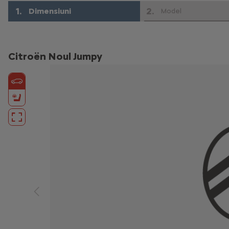
1
.
2
.
Dimensiuni
Model
Citroën Noul Jumpy