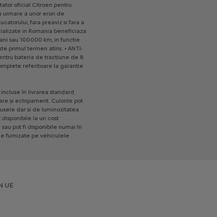
tator
oficial
Citroen
pentru
a
urmare
a
unor
erori
de
ucatorului,
fara
preaviz
si
fara
a
alizate
in
Romania
beneficiaza
ani
sau
100.000
km,
in
functie
de
primul
termen
atins.
•
ANTI-
entru
bateria
de
tractiune
de
8
omplete
referitoare
la
garantie
incluse
în
livrarea
standard.
are
și
echipament.
Culorile
pot
usele
dar
si
de
luminozitatea
t
disponibile
la
un
cost
a
sau
pot
fi
disponibile
numai
în
le
furnizate
pe
vehiculele
N UE