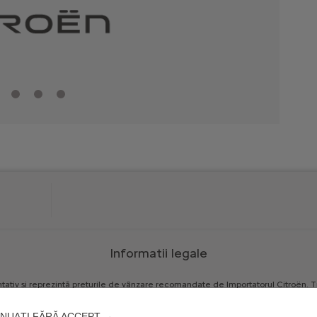
Informatii legale
tativ
și
reprezintă
prețurile
de
vânzare
recomandate
de
Importatorul
Citroën.
T
prețurilor
afișate,
în
orice
moment,
ca
urmare
a
unor
erori
sau
modificări
de
preț
od
independent
de
fiecare
distribuitor
autorizat
Citroën.
NUAȚI FĂRĂ ACCEPT →