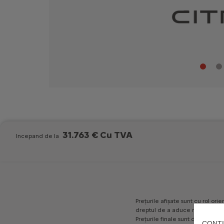
31.763 € Cu TVA
Incepand de la
Prețurile
afișate
sunt
cu
rol
orien
dreptul
de
a
aduce
modificări
Prețurile
finale
sunt
decise
în
m
CONTI