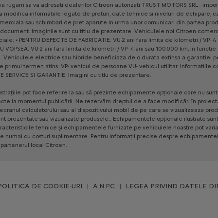
va
rugam
sa
va
adresati
dealerilor
Citroen
autorizati
TRUST
MOTORS
SRL
-
impor
a
modifica
informatiile
legate
de
preturi,
date
tehnice
si
niveluri
de
echipare,
c
merciala
sau
schimbari
de
pret
aparute
in
urma
unor
comunicari
din
partea
prod
document.
Imaginile
sunt
cu
titlu
de
prezentare.
Vehiculele
noi
Citroen
comerci
iale:
•
PENTRU
DEFECTE
DE
FABRICATIE:
VU-2
ani
fara
limita
de
kilometri
/
VP-
4
RU
VOPSEA:
VU-2
ani
fara
limita
de
kilometri
/
VP-
4
ani
sau
100.000
km,
in
functie
.
Vehiculele
electrice
sau
hibride
beneficiaza
de
o
durata
extinsa
a
garantiei
p
e
primul
termen
atins.
VP-
vehicul
de
persoane
VU-
vehicul
utilitar.
Informatiile
c
E
SERVICE
SI
GARANTIE.
Imagini
cu
titlu
de
prezentare.
ustrațiile
pot
face
referire
la
sau
să
prezinte
echipamente
opționale
care
nu
sunt
ecte
la
momentul
publicării.
Ne
rezervăm
dreptul
de
a
face
modificări
în
proiect
ecranul
calculatorului
sau
al
dispozitivului
mobil
de
pe
care
se
vizualizeaza
prod
nt
prezentate
sau
vizualizate
produsele..
Echipamentele
opționale
ilustrate
sun
racteristicile
tehnice
și
echipamentele
furnizate
pe
vehiculele
noastre
pot
vari
le
numai
cu
costuri
suplimentare.
Pentru
informații
precise
despre
echipamente
partenerul
local
Citroen.
POLITICA DE COOKIE-URI
A.N.P.C
LEGEA PRIVIND DATELE DI