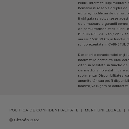
Pentru
informatii
suplimentare,
Romania
isi
rezerva
dreptul
de
editare,
modificari
de
gama
co
fi
obligata
sa
actualizeze
acest
de
urmatoarele
garantii
comerc
de
primul
termen
atins.
•
PENT
PERFORARE:
VU-
5
ani/
VP
-12
ani
ani
sau
160.000
km,
in
functie
d
sunt
prezentate
in
CARNETUL
D
Descrierile
caracteristicilor
și
il
Informațiile
conținute
erau
cor
diferi,
in
realitate,
in
functie
de
din
mediul
ambiental
in
care
su
suplimentar.
Disponibilitatea,
ca
anumite
țări
sau
pot
fi
disponibi
noastre,
vă
rugăm
să
contactați
POLITICA DE CONFIDENȚIALITATE
MENȚIUNI LEGALE
Citroën 2026