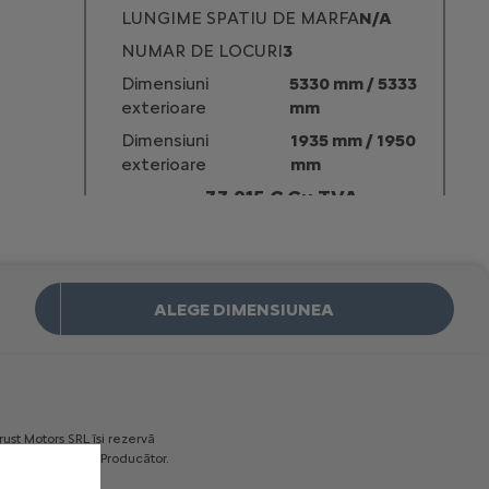
LUNGIME SPATIU DE MARFA
N/A
NUMAR DE LOCURI
3
Dimensiuni
5330 mm / 5333
exterioare
mm
Dimensiuni
1935 mm / 1950
exterioare
mm
33.215 € Cu TVA
Incepand de la
ALEGE DIMENSIUNEA
rust
Motors
SRL
îşi
rezervă
decise
de
către
Producător.