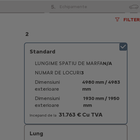
5
.
Echipamente
FILTER
2
Standard
LUNGIME SPATIU DE MARFA
N/A
NUMAR DE LOCURI
3
Dimensiuni
4980 mm / 4983
exterioare
mm
Dimensiuni
1930 mm / 1950
exterioare
mm
31.763 € Cu TVA
Incepand de la
Lung