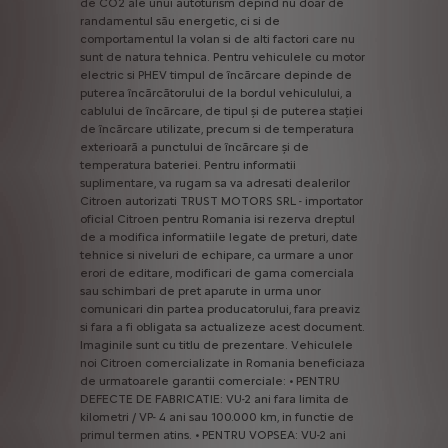
de
CO2
ale
unui
autoturism
depind
nu
doar
de
randamentul
său
energetic,
ci
si
de
comportamentul
la
volan
si
de
alti
factori
care
nu
sunt
de
natura
tehnica.
Pentru
vehiculele
cu
motor
electric
si
PHEV
timpul
de
încărcare
depinde
de
puterea
încărcătorului
de
la
bordul
vehiculului,
a
cablului
de
încărcare,
de
tipul
și
de
puterea
stației
de
încărcare
utilizate,
precum
si
de
temperatura
exterioară
a
punctului
de
încărcare
și
de
temperatura
bateriei.
Pentru
informatii
suplimentare,
va
rugam
sa
va
adresati
dealerilor
Citroen
autorizati
TRUST
MOTORS
SRL
-
importator
oficial
Citroen
pentru
Romania
isi
rezerva
dreptul
de
a
modifica
informatiile
legate
de
preturi,
date
tehnice
si
niveluri
de
echipare,
ca
urmare
a
unor
erori
de
editare,
modificari
de
gama
comerciala
sau
schimbari
de
pret
aparute
in
urma
unor
comunicari
din
partea
producatorului,
fara
preaviz
si
fara
a
fi
obligata
sa
actualizeze
acest
document.
Imaginile
sunt
cu
titlu
de
prezentare.
Vehiculele
noi
Citroen
comercializate
in
Romania
beneficiaza
de
urmatoarele
garantii
comerciale:
•
PENTRU
DEFECTE
DE
FABRICATIE:
VU-2
ani
fara
limita
de
kilometri
/
VP-
4
ani
sau
100.000
km,
in
functie
de
primul
termen
atins.
•
PENTRU
VOPSEA:
VU-2
ani