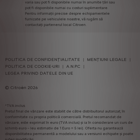
varia
sau
pot
fi
disponibile
numai
în
anumite
țări
sau
pot
fi
disponibile
numai
cu
costuri
suplimentare.
Pentru
informații
precise
despre
echipamentele
furnizate
pe
vehiculele
noastre,
vă
rugăm
să
contactați
partenerul
local
Citroen.
POLITICA DE CONFIDENȚIALITATE
MENȚIUNI LEGALE
POLITICA DE COOKIE-URI
A.N.P.C
LEGEA PRIVIND DATELE DIN UE
Citroën 2026
*TVA inclus
Pretul final de vânzare este stabilit de către distribuitorul autorizat, în
conformitate cu propria politică comercială. Pretul recomandat de
vânzare, este exprimat în euro (TVA inclus) și ia în considerare un curs de
schimb euro – leu estimativ de 1 Euro = 5 lei). Oferta nu garantează
disponibilitatea permanentă a modelului sau a versiunii echipate și poate
suferi modificări.