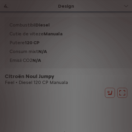
4
.
Design
Combustibil
Diesel
Cutie de viteze
Manuala
Putere
120 CP
Consum mixt
N/A
Emisii CO2
N/A
Citroën Noul Jumpy
Feel • Diesel 120 CP Manuala