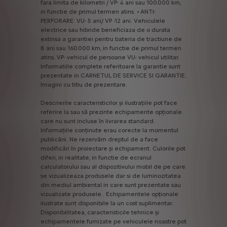
fara
limita
de
kilometri
/
VP-
4
ani
sau
100.000
km,
in
functie
de
primul
termen
atins.
•
ANTI-
PERFORARE:
VU-
5
ani/
VP
-12
ani.
Vehiculele
electrice
sau
hibride
beneficiaza
de
o
durata
extinsa
a
garantiei
pentru
bateria
de
tractiune
de
8
ani
sau
160.000
km,
in
functie
de
primul
termen
atins.
VP-
vehicul
de
persoane
VU-
vehicul
utilitar.
Informatiile
complete
referitoare
la
garantie
sunt
prezentate
in
CARNETUL
DE
SERVICE
SI
GARANTIE.
Imagini
cu
titlu
de
prezentare.
Descrierile
caracteristicilor
și
ilustrațiile
pot
face
referire
la
sau
să
prezinte
echipamente
opționale
care
nu
sunt
incluse
în
livrarea
standard.
Informațiile
conținute
erau
corecte
la
momentul
publicării.
Ne
rezervăm
dreptul
de
a
face
modificări
în
proiectare
și
echipament.
Culorile
pot
diferi,
in
realitate,
in
functie
de
ecranul
calculatorului
sau
al
dispozitivului
mobil
de
pe
care
se
vizualizeaza
produsele
dar
si
de
luminozitatea
din
mediul
ambiental
in
care
sunt
prezentate
sau
vizualizate
produsele..
Echipamentele
opționale
ilustrate
sunt
disponibile
la
un
cost
suplimentar.
Disponibilitatea,
caracteristicile
tehnice
și
echipamentele
furnizate
pe
vehiculele
noastre
pot