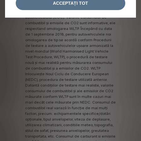
producător
conform
metodologiei
adoptate
la
ACCEPTAȚI TOT
nivel
european
(WLTP,
Regulamentul
UE
nr.
1151/2017)
și
înscris
în
omologarea
CE
de
tip
a
autovehiculului
(COC).
Valorile
consumului
de
combustibil
și
emisiile
de
CO2
sunt
informative,
ele
respectand
omologarea
WLTP.
Începând
cu
data
de
1
septembrie
2018,
pentru
autovehiculele
noi
omologarea
de
tip
se
acordă
conform
Procedurii
de
testare
a
autovehiculelor
ușoare
armonizată
la
nivel
mondial
(World
Harmonised
Light
Vehicle
Test
Procedure,
WLTP),
o
procedură
de
testare
nouă
și
mai
realistă
pentru
măsurarea
consumului
de
combustibil
și
a
emisiilor
de
CO2.
WLTP
înlocuiește
Noul
Ciclu
de
Conducere
European
(NEDC),
procedura
de
testare
utilizată
anterior.
Datorită
condițiilor
de
testare
mai
realiste,
valorile
consumului
de
combustibil
și
ale
emisiilor
de
CO2
măsurate
conform
WLTP
sunt
în
multe
cazuri
mai
mari
decât
cele
măsurate
prin
NEDC.
Consumul
de
combustibil
real
variază
în
funcție
de
mai
mulți
factori,
precum:
echipamentele
specifice/dotări
opționale,
tipul
anvelopelor,
viteza
de
deplasare,
utilizarea
climatizarii,
conditiile
meteo,
topografia,
stilul
de
sofat,
presiunea
anvelopelor,
greutatea
transportata,
etc.
Consumul
de
carburant
si
emisiile