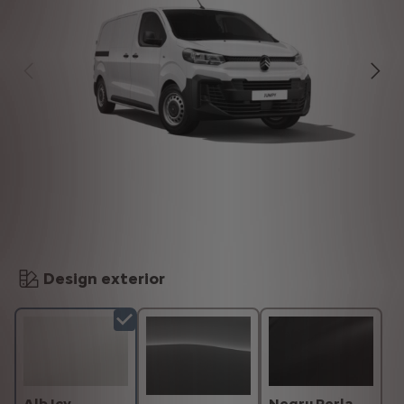
Design exterior
Alb Icy
Negru Perla