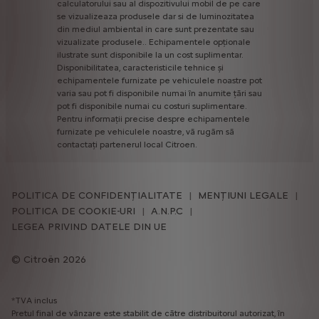
calculatorului
sau
al
dispozitivului
mobil
de
pe
care
se
vizualizeaza
produsele
dar
si
de
luminozitatea
din
mediul
ambiental
in
care
sunt
prezentate
sau
vizualizate
produsele..
Echipamentele
opționale
ilustrate
sunt
disponibile
la
un
cost
suplimentar.
Disponibilitatea,
caracteristicile
tehnice
și
echipamentele
furnizate
pe
vehiculele
noastre
pot
varia
sau
pot
fi
disponibile
numai
în
anumite
țări
sau
pot
fi
disponibile
numai
cu
costuri
suplimentare.
Pentru
informații
precise
despre
echipamentele
furnizate
pe
vehiculele
noastre,
vă
rugăm
să
contactați
partenerul
local
Citroen.
POLITICA DE CONFIDENȚIALITATE
MENȚIUNI LEGALE
POLITICA DE COOKIE-URI
A.N.P.C
LEGEA PRIVIND DATELE DIN UE
Citroën 2026
*TVA inclus
Pretul final de vânzare este stabilit de către distribuitorul autorizat, în