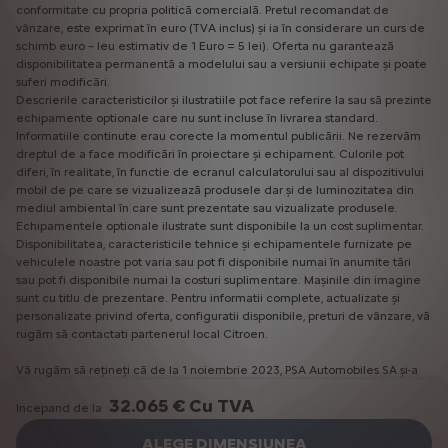
conformitate cu propria politică comercială. Pretul recomandat de
vânzare, este exprimat în euro (TVA inclus) și ia în considerare un curs de
schimb euro – leu estimativ de 1 Euro = 5 lei). Oferta nu garantează
disponibilitatea permanentă a modelului sau a versiunii echipate și poate
suferi modificări.
Descrierile caracteristicilor și ilustratiile pot face referire la sau să prezinte
echipamente optionale care nu sunt incluse în livrarea standard.
Informatiile continute erau corecte la momentul publicării. Ne rezervăm
dreptul de a face modificări în proiectare și echipament. Culorile pot
diferi, în realitate, în functie de ecranul calculatorului sau al dispozitivului
mobil de pe care se vizualizează produsele dar și de luminozitatea din
mediul ambiental în care sunt prezentate sau vizualizate produsele.
Echipamentele optionale ilustrate sunt disponibile la un cost suplimentar.
Disponibilitatea, caracteristicile tehnice și echipamentele furnizate pe
vehiculele noastre pot varia sau pot fi disponibile numai în anumite tări
sau pot fi disponibile numai la costuri suplimentare. Mașinile din imagine
sunt cu titlu de prezentare. Pentru informatii complete, actualizate și
personalizate privind oferta, configuratii disponibile, preturi de vânzare, vă
rugăm să contactati partenerul local Citroen.
Vă rugăm să rețineți că de la 1 noiembrie 2023, PSA Automobiles SA și-a
schimbat numele în Stellantis Auto SAS. Numărul de înregistrare și sediul
32.065 € Cu TVA
central rămân aceleași:
Incepand de la
Bd. de l'Europe nr. 2-10 - 78300 Poissy, France; Numărul de înregistrare la
ALEGE DIMENSIUNEA
Registrul Comerțului: 542 065 479 RCS Versailles; CIF: FR82542065479.