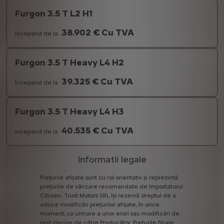
Furgon 3.5 T L2 H1
38.902 € Cu TVA
Incepand de la
Furgon 3.5 T Heavy L4 H2
39.325 € Cu TVA
Incepand de la
Furgon 3.5 T Heavy L4 H3
40.535 € Cu TVA
Incepand de la
Informatii legale
Prețurile
afișate
sunt
cu
rol
orientativ
și
reprezintă
prețurile
de
vânzare
recomandate
de
Importatorul
Citroën.
Trust
Motors
SRL
îşi
rezervă
dreptul
de
a
aduce
modificări
prețurilor
afișate,
în
orice
moment,
ca
urmare
a
unor
erori
sau
modificări
de
preț
decise
de
către
Producător.
Prețurile
finale