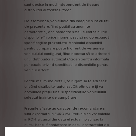
sunt
decise
în
mod
independent
de
fiecare
distribuitor
autorizat
Citroën.
De
asemenea,
vehiculele
din
imagine
sunt
cu
titlu
de
prezentare,
fiind
posibil
ca
anumite
caracteristici,
echipamente
și/sau
culori
să
nu
fie
disponibile
în
orice
moment
sau
să
nu
corespundă
specificațiilor
prezentate.
Vehiculul
disponibil
pentru
cumpărare
poate
fi
diferit
de
versiunea
vehiculului
configurat,
fiind
necesar
să
te
adresezi
unui
distribuitor
autorizat
Citroën
pentru
informații
punctuale
privind
specificațiile
disponibile
pentru
vehiculul
dorit.
Pentru
mai
multe
detalii,
te
rugăm
să
te
adresezi
oricărui
distribuitor
autorizat
Citroën
care
îți
va
comunica
prețul
final
și
specificațiile
vehiculului
selectat
înainte
de
cumpărare.
Preturile
afisate
au
caracter
de
recomandare
si
sunt
exprimate
in
EURO
(€).
Preturile
se
vor
calcula
in
RON
la
cursul
din
data
efectuarii
platii
sau
la
cursul
bancii
finantatoare
in
cazul
contractelor
de
leasing.
Continutul
documentului
corespunde
descrierilor
valabile
la
momentul
editarii
acestuia,