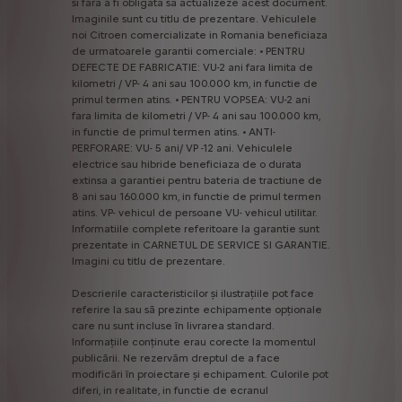
si
fara
a
fi
obligata
sa
actualizeze
acest
document.
Imaginile
sunt
cu
titlu
de
prezentare.
Vehiculele
noi
Citroen
comercializate
in
Romania
beneficiaza
de
urmatoarele
garantii
comerciale:
•
PENTRU
DEFECTE
DE
FABRICATIE:
VU-2
ani
fara
limita
de
kilometri
/
VP-
4
ani
sau
100.000
km,
in
functie
de
primul
termen
atins.
•
PENTRU
VOPSEA:
VU-2
ani
fara
limita
de
kilometri
/
VP-
4
ani
sau
100.000
km,
in
functie
de
primul
termen
atins.
•
ANTI-
PERFORARE:
VU-
5
ani/
VP
-12
ani.
Vehiculele
electrice
sau
hibride
beneficiaza
de
o
durata
extinsa
a
garantiei
pentru
bateria
de
tractiune
de
8
ani
sau
160.000
km,
in
functie
de
primul
termen
atins.
VP-
vehicul
de
persoane
VU-
vehicul
utilitar.
Informatiile
complete
referitoare
la
garantie
sunt
prezentate
in
CARNETUL
DE
SERVICE
SI
GARANTIE.
Imagini
cu
titlu
de
prezentare.
Descrierile
caracteristicilor
și
ilustrațiile
pot
face
referire
la
sau
să
prezinte
echipamente
opționale
care
nu
sunt
incluse
în
livrarea
standard.
Informațiile
conținute
erau
corecte
la
momentul
publicării.
Ne
rezervăm
dreptul
de
a
face
modificări
în
proiectare
și
echipament.
Culorile
pot
diferi,
in
realitate,
in
functie
de
ecranul