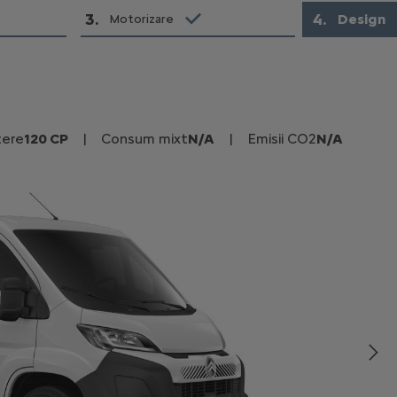
3
.
4
.
Design
Motorizare
tere
120 CP
|
Consum mixt
N/A
|
Emisii CO2
N/A