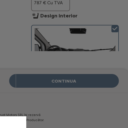
787 € Cu TVA
Design interior
CONTINUA
Tapiterie standard "Crepe" de
culoare neagra
Inclus
rust
Motors
SRL
îşi
rezervă
JANTE
decise
de
către
Producător.