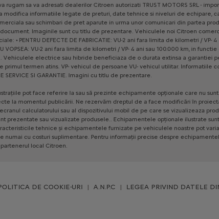
va
rugam
sa
va
adresati
dealerilor
Citroen
autorizati
TRUST
MOTORS
SRL
-
impor
a
modifica
informatiile
legate
de
preturi,
date
tehnice
si
niveluri
de
echipare,
c
merciala
sau
schimbari
de
pret
aparute
in
urma
unor
comunicari
din
partea
prod
document.
Imaginile
sunt
cu
titlu
de
prezentare.
Vehiculele
noi
Citroen
comerci
iale:
•
PENTRU
DEFECTE
DE
FABRICATIE:
VU-2
ani
fara
limita
de
kilometri
/
VP-
4
RU
VOPSEA:
VU-2
ani
fara
limita
de
kilometri
/
VP-
4
ani
sau
100.000
km,
in
functie
.
Vehiculele
electrice
sau
hibride
beneficiaza
de
o
durata
extinsa
a
garantiei
p
e
primul
termen
atins.
VP-
vehicul
de
persoane
VU-
vehicul
utilitar.
Informatiile
c
E
SERVICE
SI
GARANTIE.
Imagini
cu
titlu
de
prezentare.
ustrațiile
pot
face
referire
la
sau
să
prezinte
echipamente
opționale
care
nu
sunt
ecte
la
momentul
publicării.
Ne
rezervăm
dreptul
de
a
face
modificări
în
proiect
ecranul
calculatorului
sau
al
dispozitivului
mobil
de
pe
care
se
vizualizeaza
prod
nt
prezentate
sau
vizualizate
produsele..
Echipamentele
opționale
ilustrate
sun
racteristicile
tehnice
și
echipamentele
furnizate
pe
vehiculele
noastre
pot
vari
le
numai
cu
costuri
suplimentare.
Pentru
informații
precise
despre
echipamente
partenerul
local
Citroen.
POLITICA DE COOKIE-URI
A.N.P.C
LEGEA PRIVIND DATELE DI