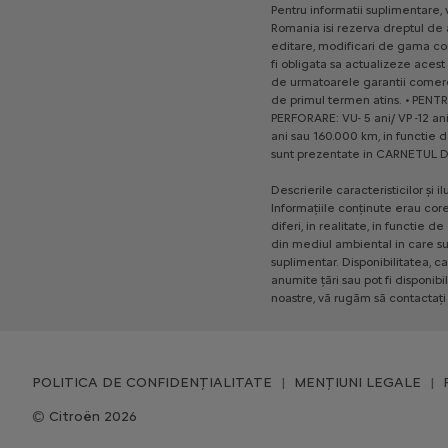
Pentru
informatii
suplimentare,
Romania
isi
rezerva
dreptul
de
editare,
modificari
de
gama
co
fi
obligata
sa
actualizeze
acest
de
urmatoarele
garantii
comerc
de
primul
termen
atins.
•
PENT
PERFORARE:
VU-
5
ani/
VP
-12
ani
ani
sau
160.000
km,
in
functie
d
sunt
prezentate
in
CARNETUL
D
Descrierile
caracteristicilor
și
il
Informațiile
conținute
erau
cor
diferi,
in
realitate,
in
functie
de
din
mediul
ambiental
in
care
su
suplimentar.
Disponibilitatea,
ca
anumite
țări
sau
pot
fi
disponibi
noastre,
vă
rugăm
să
contactați
POLITICA DE CONFIDENȚIALITATE
MENȚIUNI LEGALE
Citroën 2026