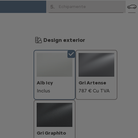
5
.
Echipamente
Design exterior
Alb Icy
Gri Artense
Inclus
787 € Cu TVA
Gri Graphito