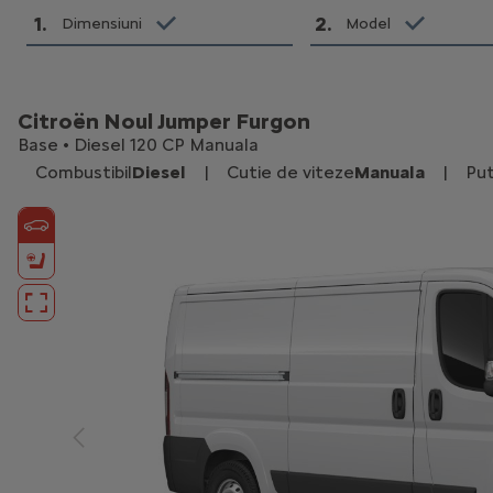
1
.
2
.
Dimensiuni
Model
Citroën Noul Jumper Furgon
Base • Diesel 120 CP Manuala
Combustibil
Diesel
|
Cutie de viteze
Manuala
|
Pu