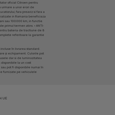
tator
oficial
Citroen
pentru
a
urmare
a
unor
erori
de
ucatorului,
fara
preaviz
si
fara
a
alizate
in
Romania
beneficiaza
ani
sau
100.000
km,
in
functie
de
primul
termen
atins.
•
ANTI-
entru
bateria
de
tractiune
de
8
omplete
referitoare
la
garantie
incluse
în
livrarea
standard.
are
și
echipament.
Culorile
pot
usele
dar
si
de
luminozitatea
t
disponibile
la
un
cost
a
sau
pot
fi
disponibile
numai
în
le
furnizate
pe
vehiculele
N UE