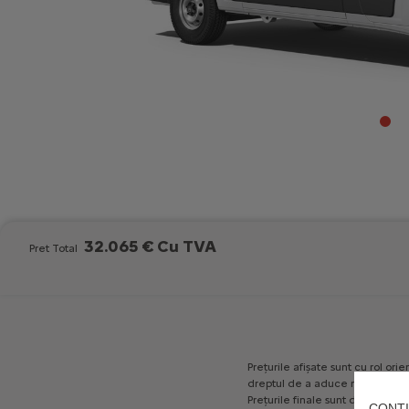
32.065 € Cu TVA
Pret Total
Prețurile
afișate
sunt
cu
rol
orien
dreptul
de
a
aduce
modificări
Prețurile
finale
sunt
decise
în
m
CONTI