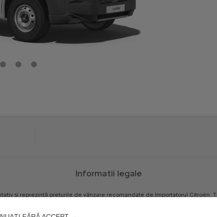
Informatii legale
tativ
și
reprezintă
prețurile
de
vânzare
recomandate
de
Importatorul
Citroën.
T
prețurilor
afișate,
în
orice
moment,
ca
urmare
a
unor
erori
sau
modificări
de
preț
od
independent
de
fiecare
distribuitor
autorizat
Citroën.
NUAȚI FĂRĂ ACCEPT →