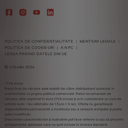
POLITICA DE CONFIDENȚIALITATE
MENȚIUNI LEGALE
POLITICA DE COOKIE-URI
A.N.P.C
LEGEA PRIVIND DATELE DIN UE
Citroën 2026
*TVA inclus
Pretul final de vânzare este stabilit de către distribuitorul autorizat, în
conformitate cu propria politică comercială. Pretul recomandat de
vânzare, este exprimat în euro (TVA inclus) și ia în considerare un curs de
schimb euro – leu estimativ de 1 Euro = 5 lei). Oferta nu garantează
disponibilitatea permanentă a modelului sau a versiunii echipate și poate
suferi modificări.
Descrierile caracteristicilor și ilustratiile pot face referire la sau să prezinte
echipamente optionale care nu sunt incluse în livrarea standard.