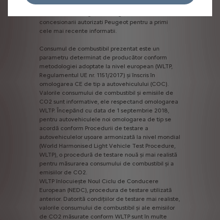
Caracteristicile
tehnice
prezentate
pot
diferi
fata
de
valorile
omologate.
Va
rugam
sa
consultati
concesionarii
autorizati
Peugeot
pentru
a
primi
cele
mai
recente
informatii.
Consumul
de
combustibil
prezentat
este
un
parametru
determinat
de
producător
conform
metodologiei
adoptate
la
nivel
european
(WLTP,
Regulamentul
UE
nr.
1151/2017)
și
înscris
în
omologarea
CE
de
tip
a
autovehiculului
(COC).
Valorile
consumului
de
combustibil
și
emisiile
de
CO2
sunt
informative,
ele
respectand
omologarea
WLTP.
Începând
cu
data
de
1
septembrie
2018,
pentru
autovehiculele
noi
omologarea
de
tip
se
acordă
conform
Procedurii
de
testare
a
autovehiculelor
ușoare
armonizată
la
nivel
mondial
(World
Harmonised
Light
Vehicle
Test
Procedure,
WLTP),
o
procedură
de
testare
nouă
și
mai
realistă
pentru
măsurarea
consumului
de
combustibil
și
a
emisiilor
de
CO2.
WLTP
înlocuiește
Noul
Ciclu
de
Conducere
European
(NEDC),
procedura
de
testare
utilizată
anterior.
Datorită
condițiilor
de
testare
mai
realiste,
valorile
consumului
de
combustibil
și
ale
emisiilor
de
CO2
măsurate
conform
WLTP
sunt
în
multe