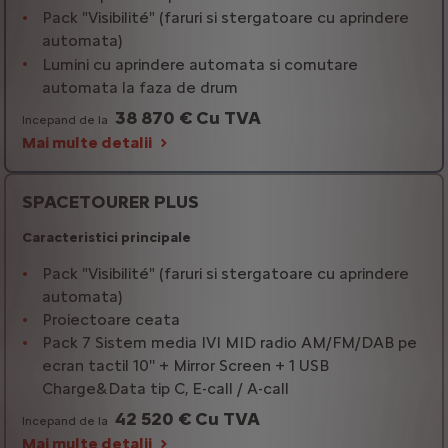
Pack "Visibilité" (faruri si stergatoare cu aprindere
automata)
Lumini cu aprindere automata si comutare
automata la faza de drum
38 870 € Cu TVA
Incepand de la
Mai multe detalii
SPACETOURER PLUS
Caracteristici principale
Pack "Visibilité" (faruri si stergatoare cu aprindere
automata)
Proiectoare ceata
Pack 7 Sistem media IVI MID radio AM/FM/DAB pe
ecran tactil 10'' + Mirror Screen + 1 USB
Charge&Data tip C, E-call / A-call
42 520 € Cu TVA
Incepand de la
Mai multe detalii