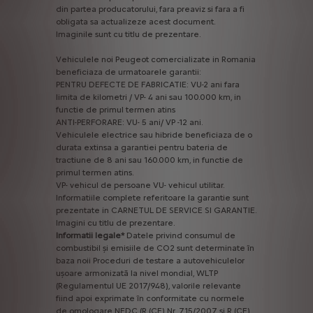
din
partea
producatorului,
fara
preaviz
si
fara
a
fi
obligata
sa
actualizeze
acest
document.
Imaginile
sunt
cu
titlu
de
prezentare.
Vehiculele
noi
Peugeot
comercializate
in
Romania
beneficiaza
de
urmatoarele
garantii:
PENTRU
DEFECTE
DE
FABRICATIE:
VU-2
ani
fara
limita
de
kilometri
/
VP-
4
ani
sau
100.000
km,
in
functie
de
primul
termen
atins
ANTI-PERFORARE:
VU-
5
ani/
VP
-12
ani.
Vehiculele
electrice
sau
hibride
beneficiaza
de
o
durata
extinsa
a
garantiei
pentru
bateria
de
tractiune
de
8
ani
sau
160.000
km,
in
functie
de
primul
termen
atins.
VP-
vehicul
de
persoane
VU-
vehicul
utilitar.
Informatiile
complete
referitoare
la
garantie
sunt
prezentate
in
CARNETUL
DE
SERVICE
SI
GARANTIE.
Imagini
cu
titlu
de
prezentare.
Informatii
legale*
Datele
privind
consumul
de
combustibil
și
emisiile
de
CO2
sunt
determinate
în
baza
noii
Proceduri
de
testare
a
autovehiculelor
ușoare
armonizată
la
nivel
mondial,
WLTP
(Regulamentul
UE
2017/948),
valorile
relevante
fiind
apoi
exprimate
în
conformitate
cu
normele
de
omologare
NEDC
(R
(CE)
Nr.
715/2007
și
R
(CE)