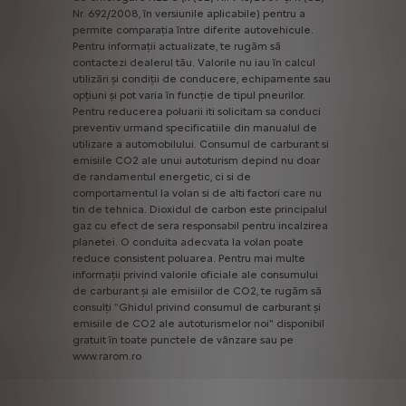
Nr.
692/2008,
în
versiunile
aplicabile)
pentru
a
permite
comparația
între
diferite
autovehicule.
Pentru
informații
actualizate,
te
rugăm
să
contactezi
dealerul
tău.
Valorile
nu
iau
în
calcul
utilizări
și
condiții
de
conducere,
echipamente
sau
opțiuni
și
pot
varia
în
funcție
de
tipul
pneurilor.
Pentru
reducerea
poluarii
iti
solicitam
sa
conduci
preventiv
urmand
specificatiile
din
manualul
de
utilizare
a
automobilului.
Consumul
de
carburant
si
emisiile
CO2
ale
unui
autoturism
depind
nu
doar
de
randamentul
energetic,
ci
si
de
comportamentul
la
volan
si
de
alti
factori
care
nu
tin
de
tehnica.
Dioxidul
de
carbon
este
principalul
gaz
cu
efect
de
sera
responsabil
pentru
incalzirea
planetei.
O
conduita
adecvata
la
volan
poate
reduce
consistent
poluarea.
Pentru
mai
multe
informații
privind
valorile
oficiale
ale
consumului
de
carburant
și
ale
emisiilor
de
CO2,
te
rugăm
să
consulți
"Ghidul
privind
consumul
de
carburant
și
emisiile
de
CO2
ale
autoturismelor
noi"
disponibil
gratuit
în
toate
punctele
de
vânzare
sau
pe
www.rarom.ro