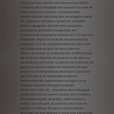
cazuri
mai
mari
decât
cele
măsurate
prin
NEDC.
Consumul
de
combustibil
real
variază
în
funcție
de
mai
mulți
factori,
precum:
echipamentele
specifice/dotări
opționale,
tipul
anvelopelor,
viteza
de
deplasare,
utilizarea
climatizarii,
conditiile
meteo,
topografia,
stilul
de
sofat,
presiunea
anvelopelor,
greutatea
transportata,
etc.
Consumul
de
carburant
si
emisiile
de
CO2
ale
unui
autoturism
depind
nu
doar
de
randamentul
său
energetic,
ci
si
de
comportamentul
la
volan
si
de
alti
factori
care
nu
sunt
de
natura
tehnica.
Pentru
vehiculele
cu
motor
electric
si
PHEV
timpul
de
încărcare
depinde
de
puterea
încărcătorului
de
la
bordul
vehiculului,
a
cablului
de
încărcare,
de
tipul
și
de
puterea
stației
de
încărcare
utilizate,
precum
si
de
temperatura
exterioară
a
punctului
de
încărcare
și
de
temperatura
bateriei.
Pentru
informatii
suplimentare,
va
rugam
sa
va
adresati
dealerilor
Peugeot
autorizati
TRUST
MOTORS
SRL
-
importator
oficial
Peugeot
pentru
Romania
isi
rezerva
dreptul
de
a
modifica
informatiile
legate
de
preturi,
date
tehnice
si
niveluri
de
echipare,
ca
urmare
a
unor
erori
de
editare,
modificari
de
gama
comerciala
sau
schimbari
de
pret
aparute
in
urma
unor
comunicari