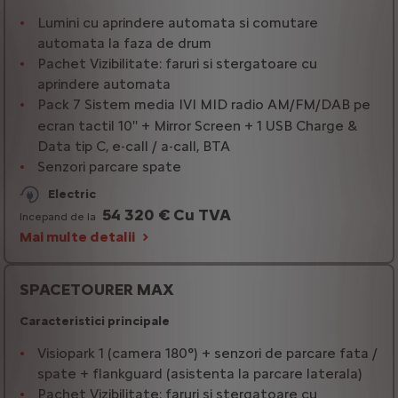
Lumini cu aprindere automata si comutare
automata la faza de drum
Pachet Vizibilitate: faruri si stergatoare cu
aprindere automata
Pack 7 Sistem media IVI MID radio AM/FM/DAB pe
ecran tactil 10'' + Mirror Screen + 1 USB Charge &
Data tip C, e-call / a-call, BTA
Senzori parcare spate
Electric
54 320 € Cu TVA
Incepand de la
Mai multe detalii
SPACETOURER MAX
Caracteristici principale
Visiopark 1 (camera 180°) + senzori de parcare fata /
spate + flankguard (asistenta la parcare laterala)
Pachet Vizibilitate: faruri si stergatoare cu