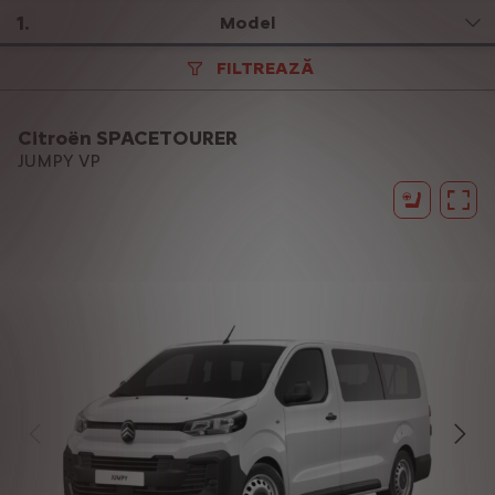
1
.
Model
FILTREAZĂ
Citroën SPACETOURER
JUMPY VP