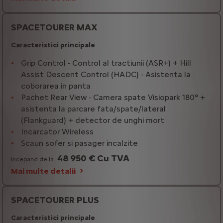
SPACETOURER MAX
Caracteristici principale
Grip Control - Control al tractiunii (ASR+) + Hill
Assist Descent Control (HADC) - Asistenta la
coborarea in panta
Pachet Rear View - Camera spate Visiopark 180° +
asistenta la parcare fata/spate/lateral
(Flankguard) + detector de unghi mort
Incarcator Wireless
Scaun sofer si pasager incalzite
48 950 € Cu TVA
Incepand de la
Mai multe detalii
SPACETOURER PLUS
Caracteristici principale