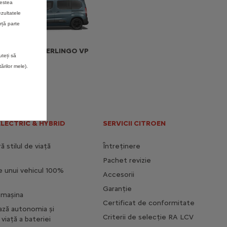
cestea
ezultatele
rță parte
NOUL Ë-BERLINGO VP
uteți să
rilor mele).
ELECTRIC & HYBRID
SERVICII CITROEN
 stilul de viață
Întreținere
Pachet revizie
e unui vehicul 100%
Accesorii
Garanție
i mașina
Certificat de conformitate
ază autonomia și
Criterii de selecție RA LCV
viață a bateriei