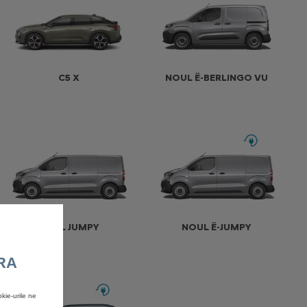
C5 X
NOUL Ë-BERLINGO VU
NOUL JUMPY
NOUL Ë-JUMPY
RA
kie-urile ne