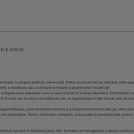
ELE DIN UE
conformitate cu propria politică comercială. Pretul recomandat de vânzare, este exp
ntă a modelului sau a versiunii echipate și poate suferi modificări.
ezinte echipamente optionale care nu sunt incluse în livrarea standard. Informatii
te, în functie de ecranul calculatorului sau al dispozitivului mobil de pe care se
isponibilitatea, caracteristicile tehnice și echipamentele furnizate pe vehiculele 
u de prezentare. Pentru informatii complete, actualizate și personalizate privind o
himbat numele în Stellantis Auto SAS. Numărul de înregistrare și sediul central 