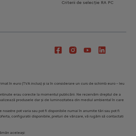
Criterii de selecție RA PC
rimat în euro (TVA inclus) și ia în considerare un curs de schimb euro – leu
le continute erau corecte la momentul publicării. Ne rezervăm dreptul de a
 vizualizează produsele dar și de luminozitatea din mediul ambiental în care
noastre pot varia sau pot fi disponibile numai în anumite tări sau pot fi
ferta, configuratii disponibile, preturi de vânzare, vă rugăm să contactati
rămân aceleași: