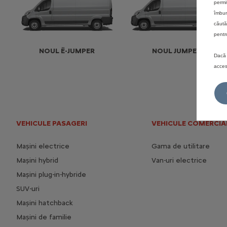
permi
îmbun
căută
pentr
NOUL Ë-JUMPER
NOUL JUMPER
Dacă 
acces
VEHICULE PASAGERI
VEHICULE COMERCIA
Mașini electrice
Gama de utilitare
Mașini hybrid
Van-uri electrice
Mașini plug-in-hybride
SUV-uri
Mașini hatchback
Mașini de familie