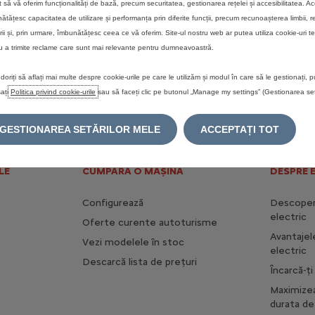
t să vă oferim funcționalități de bază, precum securitatea, gestionarea rețelei și accesibilitatea. A
ătățesc capacitatea de utilizare și performanța prin diferite funcții, precum recunoașterea limbii, r
rii și, prin urmare, îmbunătățesc ceea ce vă oferim. Site-ul nostru web ar putea utiliza cookie-uri te
u a trimite reclame care sunt mai relevante pentru dumneavoastră.
NOUL JUMPER
NOUL BERLINGO VU
doriți să aflați mai multe despre cookie-urile pe care le utilizăm și modul în care să le gestionați, p
ați
Politica privind cookie-urile
sau să faceți clic pe butonul „Manage my settings” (Gestionarea setă
GESTIONAREA SETĂRILOR MELE
ACCEPTAȚI TOT
LE
CUMPĂRĂ O MAȘINĂ
DESPRE 
Configurează
Descoperă
electric
Oferte curente autoturisme
Avantajel
Vezi modelele în stoc
electric
Descarcă lista de prețuri
Încarcă-ț
Maximize
durata de 