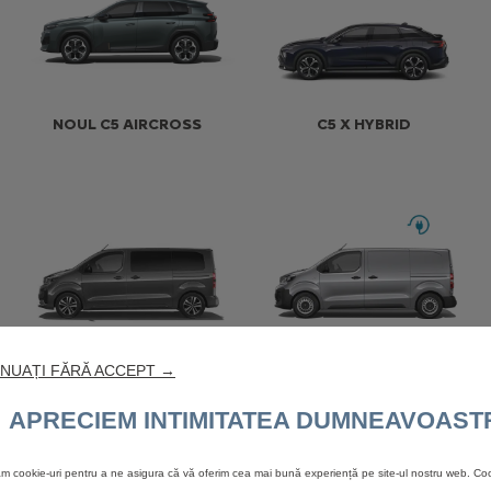
NOUL C5 AIRCROSS
C5 X HYBRID
NOUL SPACETOURER
NOUL Ë-JUMPY
NUAȚI FĂRĂ ACCEPT →
APRECIEM INTIMITATEA DUMNEAVOAST
zăm cookie-uri pentru a ne asigura că vă oferim cea mai bună experiență pe site-ul nostru web. Coo