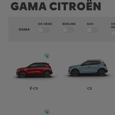
GAMA CITROËN
DE ORAȘ
BERLINE
SUV
D
FA
GAMA
Ë-C3
C3