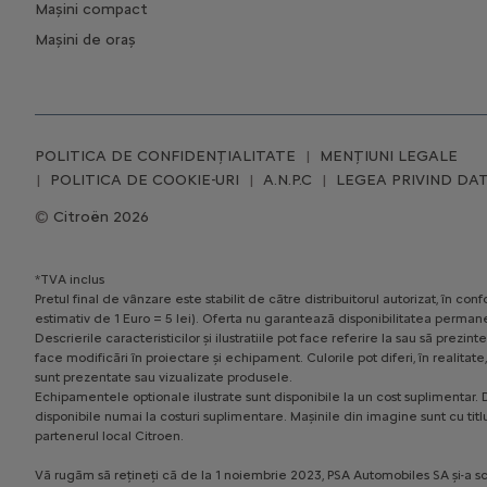
Mașini compact
Mașini de oraș
POLITICA DE CONFIDENȚIALITATE
MENȚIUNI LEGALE
POLITICA DE COOKIE-URI
A.N.P.C
LEGEA PRIVIND DAT
Citroën 2026
*TVA inclus
Pretul final de vânzare este stabilit de către distribuitorul autorizat, în 
estimativ de 1 Euro = 5 lei). Oferta nu garantează disponibilitatea permane
Descrierile caracteristicilor și ilustratiile pot face referire la sau să pr
face modificări în proiectare și echipament. Culorile pot diferi, în realita
sunt prezentate sau vizualizate produsele.
Echipamentele optionale ilustrate sunt disponibile la un cost suplimentar. D
disponibile numai la costuri suplimentare. Mașinile din imagine sunt cu titl
partenerul local Citroen.
Vă rugăm să rețineți că de la 1 noiembrie 2023, PSA Automobiles SA și-a sc