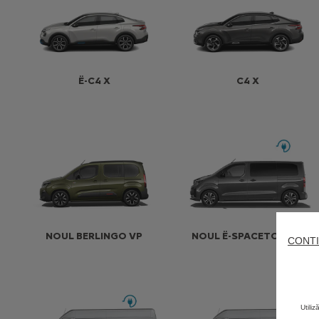
Ë-C4 X
C4 X
NOUL BERLINGO VP
NOUL Ë-SPACETOURER
CONTI
Utili