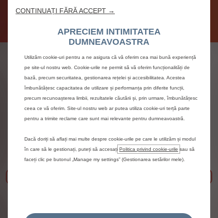
fac să te simți ca acasă.
CONTINUAȚI FĂRĂ ACCEPT →
APRECIEM INTIMITATEA
DUMNEAVOASTRA
Van-uri electrice de la
Utilizăm cookie-uri pentru a ne asigura că vă oferim cea mai bună experiență
pe site-ul nostru web. Cookie-urile ne permit să vă oferim funcționalități de
Citroën
bază, precum securitatea, gestionarea rețelei și accesibilitatea. Acestea
îmbunătățesc capacitatea de utilizare și performanța prin diferite funcții,
precum recunoașterea limbii, rezultatele căutării și, prin urmare, îmbunătățesc
ceea ce vă oferim. Site-ul nostru web ar putea utiliza cookie-uri terță parte
pentru a trimite reclame care sunt mai relevante pentru dumneavoastră.
Dacă doriți să aflați mai multe despre cookie-urile pe care le utilizăm și modul
în care să le gestionați, puteți să accesați
Politica privind cookie-urile
sau să
faceți clic pe butonul „Manage my settings” (Gestionarea setărilor mele).
Précédent
Sui