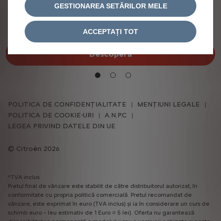
GESTIONAREA SETĂRILOR MELE
Noul ë-Berlingo
ACCEPTAȚI TOT
Descoperă
POLITICA DE CONFIDENȚIALITATE
MENȚIUNI LEGALE
POLITICA DE COOKIE-URI
A.N.P.C
LEGEA PRIVIND DATELE DIN UE
Citroën 2026
*TVA inclus
Pretul final de vânzare este stabilit de către distribuitorul autorizat, în
conformitate cu propria politică comercială. Pretul recomandat de
vânzare, este exprimat în euro (TVA inclus) și ia în considerare un curs de
schimb euro – leu estimativ de 1 Euro = 5 lei). Oferta nu garantează