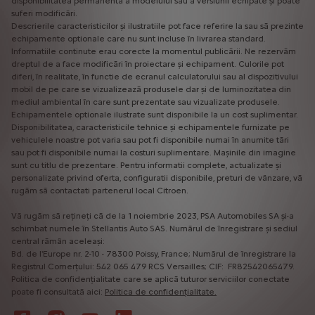
disponibilitatea permanentă a modelului sau a versiunii echipate și poate
suferi modificări.
Descrierile caracteristicilor și ilustratiile pot face referire la sau să prezinte
echipamente optionale care nu sunt incluse în livrarea standard.
Informatiile continute erau corecte la momentul publicării. Ne rezervăm
dreptul de a face modificări în proiectare și echipament. Culorile pot
diferi, în realitate, în functie de ecranul calculatorului sau al dispozitivului
mobil de pe care se vizualizează produsele dar și de luminozitatea din
mediul ambiental în care sunt prezentate sau vizualizate produsele.
Echipamentele optionale ilustrate sunt disponibile la un cost suplimentar.
Disponibilitatea, caracteristicile tehnice și echipamentele furnizate pe
vehiculele noastre pot varia sau pot fi disponibile numai în anumite tări
sau pot fi disponibile numai la costuri suplimentare. Mașinile din imagine
sunt cu titlu de prezentare. Pentru informatii complete, actualizate și
personalizate privind oferta, configuratii disponibile, preturi de vânzare, vă
rugăm să contactati partenerul local Citroen.
Vă rugăm să rețineți că de la 1 noiembrie 2023, PSA Automobiles SA și-a
schimbat numele în Stellantis Auto SAS. Numărul de înregistrare și sediul
central rămân aceleași:
Bd. de l'Europe nr. 2-10 - 78300 Poissy, France; Numărul de înregistrare la
Registrul Comerțului: 542 065 479 RCS Versailles; CIF: FR82542065479.
Politica de confidențialitate care se aplică tuturor serviciilor conectate
poate fi consultată aici:
Politica de confidențialitate.