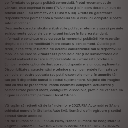
conformitate cu propria politică comercială. Pretul recomandat de
vânzare, este exprimat în euro (TVA inclus) și ia în considerare un curs de
schimb euro – leu estimativ de 1 Euro = 5 lei). Oferta nu garantează
disponibilitatea permanentă a modelului sau a versiunii echipate și poate
suferi modificări.
Descrierile caracteristicilor și ilustratiile pot face referire la sau să prezinte
echipamente optionale care nu sunt incluse în livrarea standard.
Informatiile continute erau corecte la momentul publicării. Ne rezervăm
dreptul de a face modificări în proiectare și echipament. Culorile pot
diferi, în realitate, în functie de ecranul calculatorului sau al dispozitivului
mobil de pe care se vizualizează produsele dar și de luminozitatea din
mediul ambiental în care sunt prezentate sau vizualizate produsele.
Echipamentele optionale ilustrate sunt disponibile la un cost suplimentar.
Disponibilitatea, caracteristicile tehnice și echipamentele furnizate pe
vehiculele noastre pot varia sau pot fi disponibile numai în anumite tări
sau pot fi disponibile numai la costuri suplimentare. Mașinile din imagine
sunt cu titlu de prezentare. Pentru informatii complete, actualizate și
personalizate privind oferta, configuratii disponibile, preturi de vânzare, vă
rugăm să contactati partenerul local Citroen.
Vă rugăm să rețineți că de la 1 noiembrie 2023, PSA Automobiles SA și-a
schimbat numele în Stellantis Auto SAS. Numărul de înregistrare și sediul
central rămân aceleași:
Bd. de l'Europe nr. 2-10 - 78300 Poissy, France; Numărul de înregistrare la
Registrul Comerțului: 542 065 479 RCS Versailles; CIF: FR82542065479.