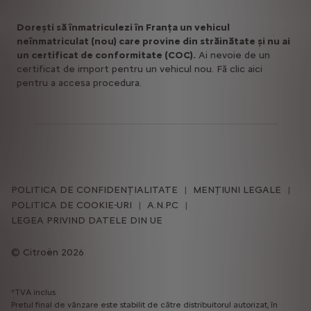
Doreşti să înmatriculezi în Franța un vehicul
neînmatriculat (nou) care provine din străinătate și nu ai
un certificat de conformitate (COC).
Ai nevoie de un
certificat de import pentru un vehicul nou. Fă clic aici
pentru a accesa procedura.
POLITICA DE CONFIDENȚIALITATE
MENȚIUNI LEGALE
POLITICA DE COOKIE-URI
A.N.P.C
LEGEA PRIVIND DATELE DIN UE
Citroën 2026
*TVA inclus
Pretul final de vânzare este stabilit de către distribuitorul autorizat, în