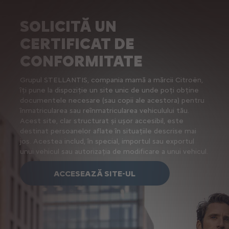
SOLICITĂ UN
CERTIFICAT DE
CONFORMITATE
Grupul STELLANTIS, compania mamă a mărcii Citroën,
îți pune la dispoziție un site unic de unde poți obține
documentele necesare (sau copii ale acestora) pentru
înmatricularea sau reînmatricularea vehiculului tău.
Acest site, clar structurat și ușor accesibil, este
destinat persoanelor aflate în situațiile descrise mai
jos. Acestea includ, în special, importul sau exportul
unui vehicul sau autorizația de modificare a unui vehicul.
ACCESEAZĂ SITE-UL