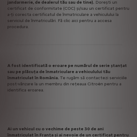
jandarmerie, de dealerul tău sau de tine).
Doreşti un
certificat de conformitate (COC) și/sau un certificat pentru
a-ţi corecta certificatul de înmatriculare a vehiculului la
serviciul de înmatriculări. Fă clic aici pentru a accesa
procedura.
A fost identificată o eroare pe numărul de serie ștanțat
sau pe plăcuța de înmatriculare a vehiculului tău
înmatriculat în România.
Te rugăm să contactezi serviciile
post-vânzare la un membru din rețeaua Citroën pentru a
identifica eroarea.
Ai un vehicul cu o vechime de peste 30 de ani
înmatriculat în Franța și ai nevoie de un certificat pentru