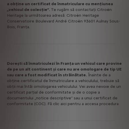
a obține un certificat de înmatriculare cu mențiunea
„vehicul de colecţie”.
Te rugăm să contactați Citroën
Heritage la următoarea adresă: Citroën Heritage
Conservatoire Boulevard André Citroën 93601 Aulnay Sous-
Bois, Franţa.
Doreşti să înmatriculezi în Franța un vehicul care provine
de pe un alt continent și care nu are omologare de tip UE
sau care a fost modificat în străinătate.
Înainte de a
obține certificatul de înmatriculare a vehiculului, trebuie să
obţii mai întâi omologarea vehiculului. Vei avea nevoie de un
certificat parțial de conformitate și de o copie a
documentului „notice descriptive” sau a unui certificat de
conformitate (COC). Fă clic aici pentru a accesa procedura