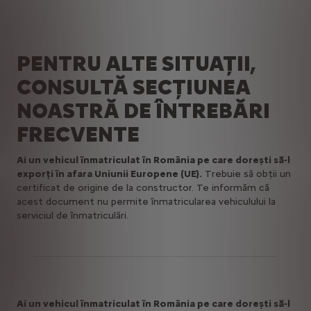
PENTRU ALTE SITUAȚII,
CONSULTĂ SECȚIUNEA
NOASTRĂ DE ÎNTREBĂRI
FRECVENTE
Ai un vehicul înmatriculat în România pe care dorești să-l
exporți în afara Uniunii Europene (UE).
Trebuie să obții un
certificat de origine de la constructor. Te informăm că
acest document nu permite înmatricularea vehiculului la
serviciul de înmatriculări.
Ai un vehicul înmatriculat în România pe care dorești să-l