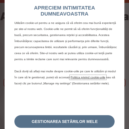
APRECIEM INTIMITATEA
Automobile hybrid de la
DUMNEAVOASTRA
Utilizăm cookie-uri pentru a ne asigura că vă oferim cea mai bună experiență
Citroën
pe site-ul nostru web. Cookie-urile ne permit să vă oferim funcționalități de
bază, precum securitatea, gestionarea rețelei și accesibilitatea. Acestea
îmbunătățesc capacitatea de utilizare și performanța prin diferite funcții,
precum recunoașterea limbii, rezultatele căutării și, prin urmare, îmbunătățesc
ceea ce vă oferim. Site-ul nostru web ar putea utiliza cookie-uri terță parte
pentru a trimite reclame care sunt mai relevante pentru dumneavoastră.
Dacă doriți să aflați mai multe despre cookie-urile pe care le utilizăm și modul
în care să le gestionați, puteți să accesați
Politica privind cookie-urile
sau să
Précédent
Sui
faceți clic pe butonul „Manage my settings” (Gestionarea setărilor mele).
Noul C3
GESTIONAREA SETĂRILOR MELE