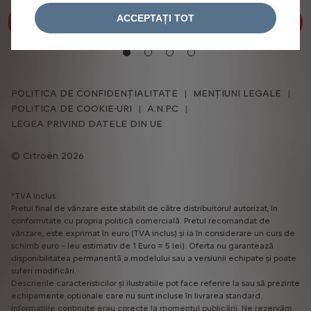
ACCEPTAȚI TOT
Descoperă
POLITICA DE CONFIDENȚIALITATE
MENȚIUNI LEGALE
POLITICA DE COOKIE-URI
A.N.P.C
LEGEA PRIVIND DATELE DIN UE
Citroën 2026
*TVA inclus
Pretul final de vânzare este stabilit de către distribuitorul autorizat, în
conformitate cu propria politică comercială. Pretul recomandat de
vânzare, este exprimat în euro (TVA inclus) și ia în considerare un curs de
schimb euro – leu estimativ de 1 Euro = 5 lei). Oferta nu garantează
disponibilitatea permanentă a modelului sau a versiunii echipate și poate
suferi modificări.
Descrierile caracteristicilor și ilustratiile pot face referire la sau să prezinte
echipamente optionale care nu sunt incluse în livrarea standard.
Informatiile continute erau corecte la momentul publicării. Ne rezervăm