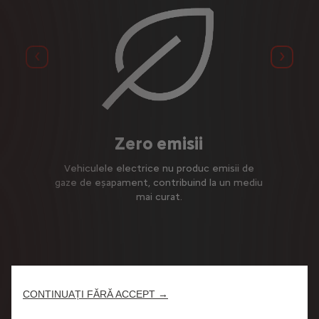
Précédent
Suivan
Zero emisii
Vehiculele electrice nu produc emisii de
gaze de eșapament, contribuind la un mediu
mai curat.
CONTINUAȚI FĂRĂ ACCEPT →