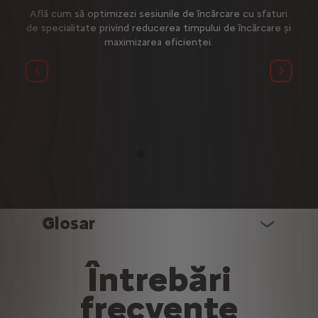
preună
Află cum să optimizezi sesiunile de încărcare cu sfaturi
uci
de specialitate privind reducerea timpului de încărcare și
Tot
maximizarea eficienței.
veh
Précédent
Suivan
Glosar
Întrebări
frecvente