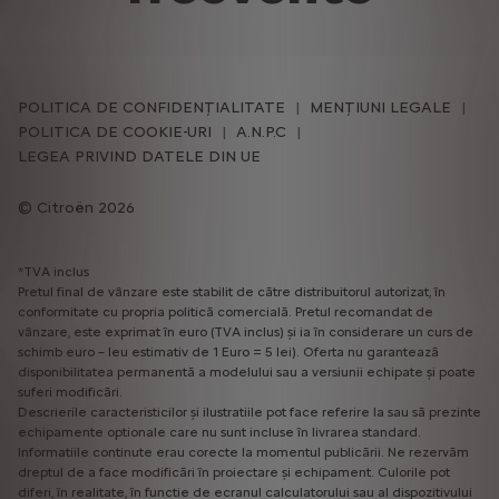
POLITICA DE CONFIDENȚIALITATE
MENȚIUNI LEGALE
POLITICA DE COOKIE-URI
A.N.P.C
LEGEA PRIVIND DATELE DIN UE
Citroën 2026
*TVA inclus
Pretul final de vânzare este stabilit de către distribuitorul autorizat, în
conformitate cu propria politică comercială. Pretul recomandat de
vânzare, este exprimat în euro (TVA inclus) și ia în considerare un curs de
schimb euro – leu estimativ de 1 Euro = 5 lei). Oferta nu garantează
disponibilitatea permanentă a modelului sau a versiunii echipate și poate
suferi modificări.
Descrierile caracteristicilor și ilustratiile pot face referire la sau să prezinte
echipamente optionale care nu sunt incluse în livrarea standard.
Informatiile continute erau corecte la momentul publicării. Ne rezervăm
dreptul de a face modificări în proiectare și echipament. Culorile pot
diferi, în realitate, în functie de ecranul calculatorului sau al dispozitivului