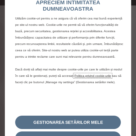
APRECIEM INTIMITATEA
DUMNEAVOASTRA
Utilizăm cookie-uri pentru a ne asigura că vă oferim cea mai bună experiență
pe site-ul nostru web. Cookie-urile ne permit să vă oferim funcționalități de
VIAȚA COTIDIANĂ CU UN
bază, precum securitatea, gestionarea rețelei și accesibilitatea. Acestea
îmbunătățesc capacitatea de utilizare și performanța prin diferite funcții,
VEHICUL ELECTRIFICAT
precum recunoașterea limbii, rezultatele căutării și, prin urmare, îmbunătățesc
ceea ce vă oferim. Site-ul nostru web ar putea utiliza cookie-uri terță parte
Experiența Citroën Easy Electric oferă o gamă întreagă de
pentru a trimite reclame care sunt mai relevante pentru dumneavoastră.
servicii, alimentate de Free2move Charge, care fac rutina
zilnică mai ușoară.
Dacă doriți să aflați mai multe despre cookie-urile pe care le utilizăm și modul
în care să le gestionați, puteți să accesați
Politica privind cookie-urile
sau să
faceți clic pe butonul „Manage my settings” (Gestionarea setărilor mele).
GESTIONAREA SETĂRILOR MELE