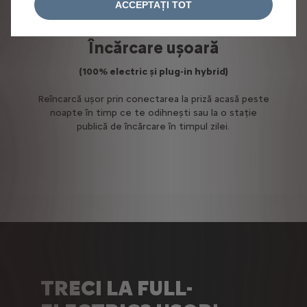
ACCEPTAȚI TOT
Încărcare ușoară
(100% electric și plug-in hybrid)
Reîncarcă ușor prin conectarea la priză acasă peste
noapte în timp ce te odihnești sau la o stație
publică de încărcare în timpul zilei.
TRECI LA FULL-