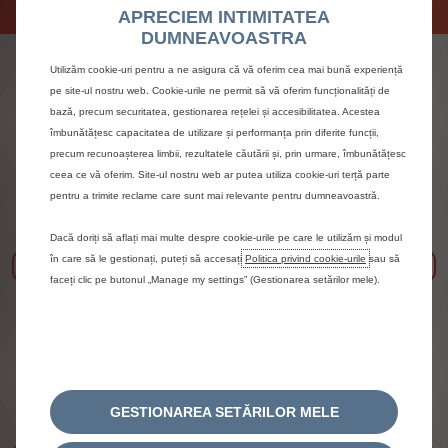
APRECIEM INTIMITATEA
DUMNEAVOASTRA
Maşini sedan Citroën
Utilizăm cookie-uri pentru a ne asigura că vă oferim cea mai bună experiență
pe site-ul nostru web. Cookie-urile ne permit să vă oferim funcționalități de
bază, precum securitatea, gestionarea rețelei și accesibilitatea. Acestea
îmbunătățesc capacitatea de utilizare și performanța prin diferite funcții,
precum recunoașterea limbii, rezultatele căutării și, prin urmare, îmbunătățesc
ceea ce vă oferim. Site-ul nostru web ar putea utiliza cookie-uri terță parte
pentru a trimite reclame care sunt mai relevante pentru dumneavoastră.
Dacă doriți să aflați mai multe despre cookie-urile pe care le utilizăm și modul
în care să le gestionați, puteți să accesați
Politica privind cookie-urile
sau să
Précédent
Sui
faceți clic pe butonul „Manage my settings” (Gestionarea setărilor mele).
Noul ë-C3
GESTIONAREA SETĂRILOR MELE