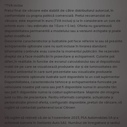
*TVA inclus
Pretul final de vânzare este stabilit de către distribuitorul autorizat, în
conformitate cu propria politică comercială. Pretul recomandat de
vânzare, este exprimat în euro (TVA inclus) și ia în considerare un curs de
schimb euro – leu estimativ de 1 Euro = 5 lei). Oferta nu garantează
disponibilitatea permanentă a modelului sau a versiunii echipate și poate
suferi modificări.
Descrierile caracteristicilor și ilustratiile pot face referire la sau să prezinte
echipamente optionale care nu sunt incluse în livrarea standard.
Informatiile continute erau corecte la momentul publicării. Ne rezervăm
dreptul de a face modificări în proiectare și echipament. Culorile pot
diferi, în realitate, în functie de ecranul calculatorului sau al dispozitivului
mobil de pe care se vizualizează produsele dar și de luminozitatea din
mediul ambiental în care sunt prezentate sau vizualizate produsele.
Echipamentele optionale ilustrate sunt disponibile la un cost suplimentar.
Disponibilitatea, caracteristicile tehnice și echipamentele furnizate pe
vehiculele noastre pot varia sau pot fi disponibile numai în anumite tări
sau pot fi disponibile numai la costuri suplimentare. Mașinile din imagine
sunt cu titlu de prezentare. Pentru informatii complete, actualizate și
personalizate privind oferta, configuratii disponibile, preturi de vânzare, vă
rugăm să contactati partenerul local Citroen.
Vă rugăm să rețineți că de la 1 noiembrie 2023, PSA Automobiles SA și-a
schimbat numele în Stellantis Auto SAS. Numărul de înregistrare și sediul