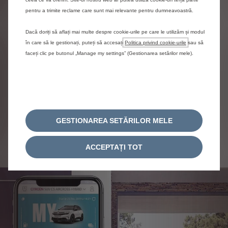
Télécharger my
pentru a trimite reclame care sunt mai relevante pentru dumneavoastră.
Citroën
Dacă doriți să aflați mai multe despre cookie-urile pe care le utilizăm și modul
Télécharger my
în care să le gestionați, puteți să accesați
Politica privind cookie-urile
sau să
Citroën
faceți clic pe butonul „Manage my settings” (Gestionarea setărilor mele).
L'ENTRETIEN DE MON
VÉHICULE ET L'ASSISTANCE
GESTIONAREA SETĂRILOR MELE
ACCEPTAȚI TOT