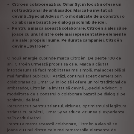
Citroën colaborează cu Omar Sy: în loc să îi ofere un
rol tradițional de ambasador, Marca l-a invitat să
devină „Special Advisor”, o modalitate de a construi o
colaborare bazată pe dialog și schimb de idei.
Pentru a marca această colaborare, Citroën a ales să se
joace cu unul dintre cele mai reprezentative elemente
ale sale: propriul nume. Pe durata campaniei, Citroën
devine „Sytroën“.
O nouă energie cuprinde marca Citroën. De peste 100 de
ani, Citroën urmează propria sa cale. Marca a căutat
întotdeauna să facă mobilitatea mai simplă, mai accesibilă și
mai familiară publicului. Astăzi, continuă acest demers prin
colaborarea cu Omar Sy. În loc să-i ofere un rol tradițional de
ambasador, Citroën l-a invitat să devină „Special Advisor”, o
modalitate de a construi o colaborare bazată pe dialog și pe
schimbul de idei.
Recunoscut pentru talentul, viziunea, optimismul și legătura
strânsă cu publicul, Omar Sy va aduce viziunea și experiența
sa în cadrul Mărcii.
Pentru a marca această colaborare, Citroën a ales să se
joace cu unul dintre cele mai remarcabile elemente de