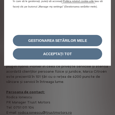
în care să le gestionați, puteți să accesați
Politica privind cookie-urile
sau să
cadrul Stellantis, Marcel a fost selectată pentru a sprijini
faceți clic pe butonul „Manage my settings” (Gestionarea setărilor mele).
Citroën în dezvoltarea noii strategii de comunicare a Mărcii.
Despre Citroën
Citroën dezvoltă, din 1919, automobile, tehnologii și soluții
de mobilitate adaptate la evoluțiile societății. Marcă
inovatoare și îndrăzneață, Citroën plasează relaxarea și
starea de bine în centrul experienței clientului și oferă o
GESTIONAREA SETĂRILOR MELE
gamă extinsă de modele, începând cu unicul Ami, un obiect
electric de mobilitate conceput pentru oraș și până la
ACCEPTAȚI TOT
sedanuri, SUV-uri și vehicule comerciale, majoritatea dintre
acestea disponibile cu sisteme de propulsie electrică sau
plug-in hybrid. Pionier în ceea ce privește serviciile și atenția
acordată clienților persoane fizice și juridice, Marca Citroën
este prezentă în 101 țări cu o rețea de 6200 puncte de
vânzare și servicii în întreaga lume.
Persoana de contact:
Rodica Ionescu
PR Manager Trust Motors
Tel: 0751 011 104
E-mail:
rodica.ionescu@trustmotors.ro