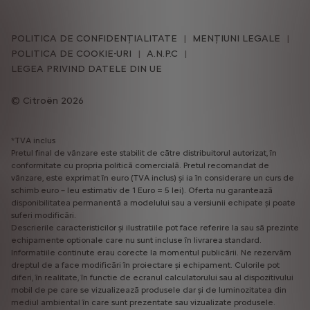
POLITICA DE CONFIDENȚIALITATE
MENȚIUNI LEGALE
POLITICA DE COOKIE-URI
A.N.P.C
LEGEA PRIVIND DATELE DIN UE
Citroën 2026
*TVA inclus
Pretul final de vânzare este stabilit de către distribuitorul autorizat, în
conformitate cu propria politică comercială. Pretul recomandat de
vânzare, este exprimat în euro (TVA inclus) și ia în considerare un curs de
schimb euro – leu estimativ de 1 Euro = 5 lei). Oferta nu garantează
disponibilitatea permanentă a modelului sau a versiunii echipate și poate
suferi modificări.
Descrierile caracteristicilor și ilustratiile pot face referire la sau să prezinte
echipamente optionale care nu sunt incluse în livrarea standard.
Informatiile continute erau corecte la momentul publicării. Ne rezervăm
dreptul de a face modificări în proiectare și echipament. Culorile pot
diferi, în realitate, în functie de ecranul calculatorului sau al dispozitivului
mobil de pe care se vizualizează produsele dar și de luminozitatea din
mediul ambiental în care sunt prezentate sau vizualizate produsele.