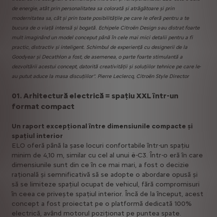
de energie, atât prin personalitatea sa colorată și atrăgătoare și prin
modernitatea sa, cât și prin toate posibilitățile pe care le oferă pentru a te
bucura de o viață intensă și bogată. Echipele Citroën Design s-au distrat foarte
mult imaginând un model conceput până în cele mai mici detalii pentru a fi
practic, distractiv și inteligent. Schimbul de experiență cu designerii de la
Goodyear și Decathlon a fost, de asemenea, o parte foarte stimulantă a
dezvoltării acestui concept, datorită creativității și soluțiilor tehnice pe care le-
au putut aduce la masa discuțiilor“. Pierre Leclercq, Citroën Style Director
01. Arhitectură electrică = spațiu XXL într-un
format compact
Un raport excepțional între dimensiunile compacte și
spațiul interior
ELO oferă până la șase locuri confortabile într-un spațiu
minim de 4,10 m, similar cu cel al unui ë-C3. Într-o eră în care
dimensiunile sunt din ce în ce mai mari, a fost o decizie
rațională și semnificativă să se adopte o abordare opusă și
să se limiteze spațiul ocupat de vehicul, fără compromisuri
în ceea ce privește spațiul interior. Încă de la început, acest
concept a fost proiectat pe o platformă dedicată 100%
electrică, având motorul poziționat pe puntea spate.