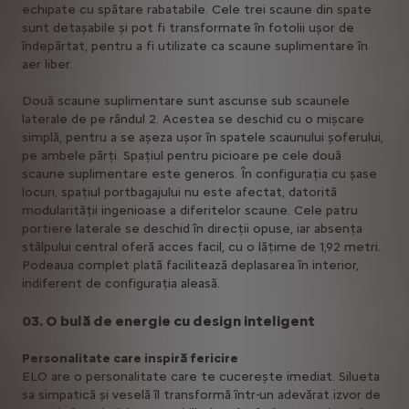
echipate cu spătare rabatabile. Cele trei scaune din spate
sunt detașabile și pot fi transformate în fotolii ușor de
îndepărtat, pentru a fi utilizate ca scaune suplimentare în
aer liber.
Două scaune suplimentare sunt ascunse sub scaunele
laterale de pe rândul 2. Acestea se deschid cu o mișcare
simplă, pentru a se așeza ușor în spatele scaunului șoferului,
pe ambele părți. Spațiul pentru picioare pe cele două
scaune suplimentare este generos. În configurația cu șase
locuri, spațiul portbagajului nu este afectat, datorită
modularității ingenioase a diferitelor scaune. Cele patru
portiere laterale se deschid în direcții opuse, iar absența
stâlpului central oferă acces facil, cu o lățime de 1,92 metri.
Podeaua complet plată facilitează deplasarea în interior,
indiferent de configurația aleasă.
03. O bulă de energie cu design inteligent
Personalitate care inspiră fericire
ELO are o personalitate care te cucerește imediat. Silueta
sa simpatică și veselă îl transformă într-un adevărat izvor de