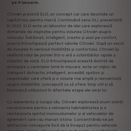
pe 9 ianuarie.
Citroën prezintă ELO, un concept car care deschide un
capitol nou pentru marcă. Continuând seria OLI, prezentată
în 2022, ELO este un laborator de idei care explorează
domeniile de inspirație pentru viziunea Citroën asupra
viitorului. Îndrăzneț, inteligent, creativ și axat pe confort,
acesta întruchipează perfect valorile Citroën. După un secol
de inovație în serviciul mobilității și confortului, Citroën își
reafirmă rolul de pionier într-o eră a schimbărilor rapide a
stilurilor de viață. ELO întruchipează această dorință de
anticipare a cerințelor lumii în mișcare: este un mijloc de
transport distractiv, inteligent, accesibil, spațios și
responsabil, care oferă și o viziune mai amplă și reinventată
asupra mobilității, concepută ca să ofere timp util și să
însoțrască utilizatorii în diferitele etape ale vieții lor.
Cu experiența și curajul său, Citroën explorează acum soluții
revoluționare pentru a reinventa habitabilitatea și a
reinterpreta spiritul monovolumelor și al vehiculelor de
agrement care i-au marcat istoria. Concentrându-se pe
arhitecturi concepute încă de la început pentru vehicule