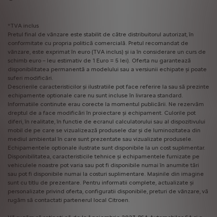
*TVA inclus
Pretul final de vânzare este stabilit de către distribuitorul autorizat, în
conformitate cu propria politică comercială. Pretul recomandat de
vânzare, este exprimat în euro (TVA inclus) și ia în considerare un curs de
schimb euro – leu estimativ de 1 Euro = 5 lei). Oferta nu garantează
disponibilitatea permanentă a modelului sau a versiunii echipate și poate
suferi modificări.
Descrierile caracteristicilor și ilustratiile pot face referire la sau să prezinte
echipamente optionale care nu sunt incluse în livrarea standard.
Informatiile continute erau corecte la momentul publicării. Ne rezervăm
dreptul de a face modificări în proiectare și echipament. Culorile pot
diferi, în realitate, în functie de ecranul calculatorului sau al dispozitivului
mobil de pe care se vizualizează produsele dar și de luminozitatea din
mediul ambiental în care sunt prezentate sau vizualizate produsele.
Echipamentele optionale ilustrate sunt disponibile la un cost suplimentar.
Disponibilitatea, caracteristicile tehnice și echipamentele furnizate pe
vehiculele noastre pot varia sau pot fi disponibile numai în anumite tări
sau pot fi disponibile numai la costuri suplimentare. Mașinile din imagine
sunt cu titlu de prezentare. Pentru informatii complete, actualizate și
personalizate privind oferta, configuratii disponibile, preturi de vânzare, vă
rugăm să contactati partenerul local Citroen.