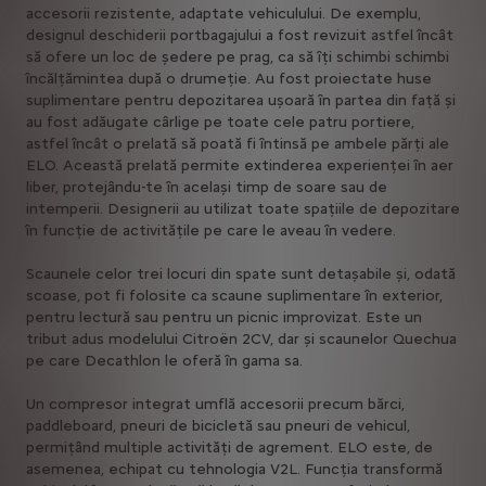
accesorii rezistente, adaptate vehiculului. De exemplu,
designul deschiderii portbagajului a fost revizuit astfel încât
să ofere un loc de ședere pe prag, ca să îți schimbi schimbi
încălțămintea după o drumeție. Au fost proiectate huse
suplimentare pentru depozitarea ușoară în partea din față și
au fost adăugate cârlige pe toate cele patru portiere,
astfel încât o prelată să poată fi întinsă pe ambele părți ale
ELO. Această prelată permite extinderea experienței în aer
liber, protejându-te în același timp de soare sau de
intemperii. Designerii au utilizat toate spațiile de depozitare
în funcție de activitățile pe care le aveau în vedere.
Scaunele celor trei locuri din spate sunt detașabile și, odată
scoase, pot fi folosite ca scaune suplimentare în exterior,
pentru lectură sau pentru un picnic improvizat. Este un
tribut adus modelului Citroën 2CV, dar și scaunelor Quechua
pe care Decathlon le oferă în gama sa.
Un compresor integrat umflă accesorii precum bărci,
paddleboard, pneuri de bicicletă sau pneuri de vehicul,
permițând multiple activități de agrement. ELO este, de
asemenea, echipat cu tehnologia V2L. Funcția transformă