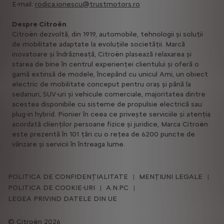
E-mail:
rodica.ionescu@trustmotors.ro
Despre Citroën
Citroën dezvoltă, din 1919, automobile, tehnologii și soluții
de mobilitate adaptate la evoluțiile societății. Marcă
inovatoare și îndrăzneață, Citroën plasează relaxarea și
starea de bine în centrul experienței clientului și oferă o
gamă extinsă de modele, începând cu unicul Ami, un obiect
electric de mobilitate conceput pentru oraș și până la
sedanuri, SUV-uri și vehicule comerciale, majoritatea dintre
acestea disponibile cu sisteme de propulsie electrică sau
plug-in hybrid. Pionier în ceea ce privește serviciile și atenția
acordată clienților persoane fizice și juridice, Marca Citroën
este prezentă în 101 țări cu o rețea de 6200 puncte de
vânzare și servicii în întreaga lume.
POLITICA DE CONFIDENȚIALITATE
MENȚIUNI LEGALE
POLITICA DE COOKIE-URI
A.N.P.C
LEGEA PRIVIND DATELE DIN UE
Citroën 2026