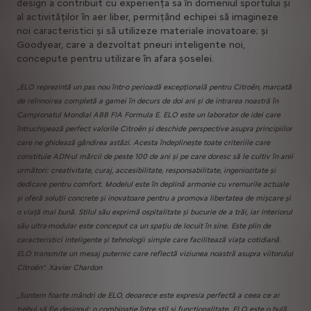
design a contribuit cu experiența sa în domeniul sportului și
al activităților în aer liber, permițând echipei să imagineze
noi caracteristici și să utilizeze materiale inovatoare; și
Goodyear, care a dezvoltat pneuri inteligente noi,
concepute pentru utilizare în afara șoselei.
„ELO reprezintă un pas nou într-o perioadă excepțională pentru Citroën, marcată
de reînnoirea completă a gamei în decurs de doi ani și de intrarea noastră în
Campionatul Mondial ABB FIA Formula E. ELO este un laborator de idei care
întruchipează perfect valorile Citroën și deschide perspective asupra principiilor
care ne ghidează gândirea astăzi. Acesta îndeplinește toate criteriile care
constituie ADN-ul mărcii de peste 100 de ani și pe care doresc să le cultiv în anii
următori: creativitate, curaj, accesibilitate, responsabilitate, ingeniozitate și
dedicare pentru comfort. Modelul este în deplină armonie cu vremurile actuale
și oferă soluții concrete și inovatoare pentru a promova libertatea de mișcare și
o viață mai bună. Stilul său exprimă ospitalitate și bucurie de a trăi, iar interiorul
său ultra-modular este conceput ca un spațiu de locuit în sine. Este plin de
caracteristici inteligente și tehnologii simple care facilitează viața cotidiană.
ELO transmite un mesaj puternic care reflectă viziunea noastră asupra viitorului
Citroën“. Xavier Chardon
„Suntem foarte mândri de ELO, deoarece este expresia perfectă a ceea ce ar
trebui să fie designul: o combinație între stil și funcționalitate. ELO este o bulă