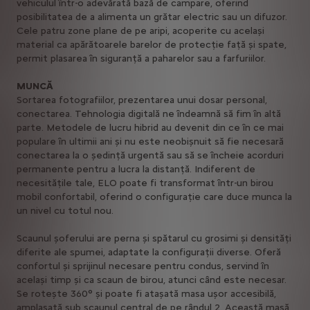
vehiculul într-o adevărată bază de campare, oferind
posibilitatea de a alimenta un grătar electric sau un difuzor.
Cele patru zone plane de pe aripi, acoperite cu același
material ca apărătoarele barelor de protecție față și spate,
permit plasarea în siguranță a paharelor sau a farfuriilor.
MUNCĂ
Sortarea fotografiilor, prezentarea unui dosar personal,
conectarea. Tehnologia digitală ne îndeamnă să fim în altă
parte. Metodele de lucru hibrid au devenit din ce în ce mai
populare în ultimii ani și nu este neobișnuit să fie necesară
conectarea la o ședință urgentă sau să se încheie acorduri
permanente pentru a lucra la distanță. Indiferent de
necesitățile tale, ELO poate fi transformat într-un birou
mobil confortabil, oferind o configurație care duce munca la
un nivel cu totul nou.
Scaunul șoferului are perna și spătarul cu grosimi și densități
diferite ale spumei, adaptate la configurații diverse. Oferă
confortul și sprijinul necesare pentru condus, servind în
același timp și ca scaun de birou, atunci când este necesar.
Se rotește 360° și poate fi atașată masa ușor accesibilă,
amplasată sub scaunul central de pe rândul 2. Această masă