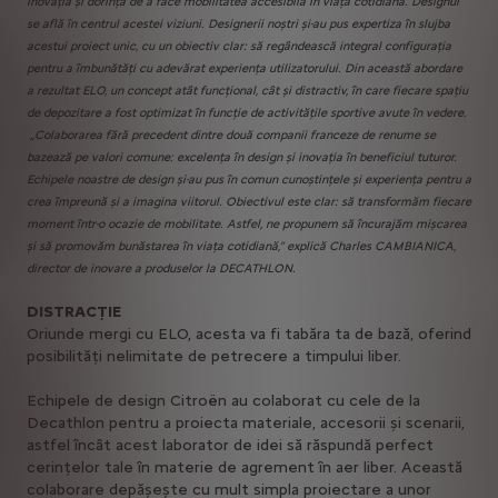
inovația și dorința de a face mobilitatea accesibilă în viața cotidiană. Designul
se află în centrul acestei viziuni. Designerii noștri și-au pus expertiza în slujba
acestui proiect unic, cu un obiectiv clar: să regândească integral configurația
pentru a îmbunătăți cu adevărat experiența utilizatorului. Din această abordare
a rezultat ELO, un concept atât funcțional, cât și distractiv, în care fiecare spațiu
de depozitare a fost optimizat în funcție de activitățile sportive avute în vedere.
„Colaborarea fără precedent dintre două companii franceze de renume se
bazează pe valori comune: excelența în design și inovația în beneficiul tuturor.
Echipele noastre de design și-au pus în comun cunoștințele și experiența pentru a
crea împreună și a imagina viitorul. Obiectivul este clar: să transformăm fiecare
moment într-o ocazie de mobilitate. Astfel, ne propunem să încurajăm mișcarea
și să promovăm bunăstarea în viața cotidiană,” explică Charles CAMBIANICA,
director de inovare a produselor la DECATHLON.
DISTRACȚIE
Oriunde mergi cu ELO, acesta va fi tabăra ta de bază, oferind
posibilități nelimitate de petrecere a timpului liber.
Echipele de design Citroën au colaborat cu cele de la
Decathlon pentru a proiecta materiale, accesorii și scenarii,
astfel încât acest laborator de idei să răspundă perfect
cerințelor tale în materie de agrement în aer liber. Această
colaborare depășește cu mult simpla proiectare a unor