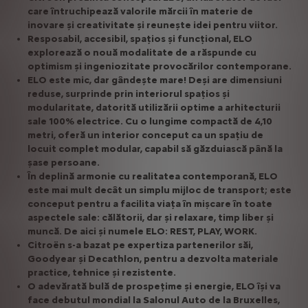
care întruchipează valorile mărcii în materie de
inovare și creativitate și reunește idei pentru viitor.
Resposabil, accesibil, spațios și funcțional, ELO
explorează o nouă modalitate de a răspunde cu
optimism și ingeniozitate provocărilor contemporane.
ELO este mic, dar gândește mare! Deși are dimensiuni
reduse, surprinde prin interiorul spațios și
modularitate, datorită utilizării optime a arhitecturii
sale 100% electrice. Cu o lungime compactă de 4,10
metri, oferă un interior conceput ca un spațiu de
locuit complet modular, capabil să găzduiască până la
șase persoane.
În deplină armonie cu realitatea contemporană, ELO
este mai mult decât un simplu mijloc de transport; este
conceput pentru a facilita viața în mișcare în toate
aspectele sale: călătorii, dar și relaxare, timp liber și
muncă. De aici și numele ELO: REST, PLAY, WORK.
Citroën s-a bazat pe expertiza partenerilor săi,
Goodyear și Decathlon, pentru a dezvolta materiale
practice, tehnice și rezistente.
O adevărată bulă de prospețime și energie, ELO își va
face debutul mondial la Salonul Auto de la Bruxelles,