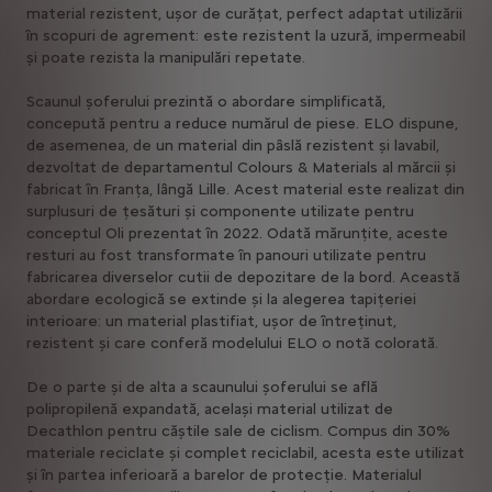
material rezistent, ușor de curățat, perfect adaptat utilizării
în scopuri de agrement: este rezistent la uzură, impermeabil
și poate rezista la manipulări repetate.
Scaunul șoferului prezintă o abordare simplificată,
concepută pentru a reduce numărul de piese. ELO dispune,
de asemenea, de un material din pâslă rezistent și lavabil,
dezvoltat de departamentul Colours & Materials al mărcii și
fabricat în Franța, lângă Lille. Acest material este realizat din
surplusuri de țesături și componente utilizate pentru
conceptul Oli prezentat în 2022. Odată mărunțite, aceste
resturi au fost transformate în panouri utilizate pentru
fabricarea diverselor cutii de depozitare de la bord. Această
abordare ecologică se extinde și la alegerea tapițeriei
interioare: un material plastifiat, ușor de întreținut,
rezistent și care conferă modelului ELO o notă colorată.
De o parte și de alta a scaunului șoferului se află
polipropilenă expandată, același material utilizat de
Decathlon pentru căștile sale de ciclism. Compus din 30%
materiale reciclate și complet reciclabil, acesta este utilizat
și în partea inferioară a barelor de protecție. Materialul