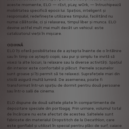
aceste momente, ELO — rEst, pLay, wOrk, — întruchipează
mobilitatea specifică epocii lui. Spațios, inteligent și
responsabil, redefinește utilizarea timpului, facilitând nu
numai călătoriile, ci și relaxarea, timpul liber și munca. ELO
devine astfel mult mai mult decât un vehicul: este
catalizatorul vieții în mișcare.
ODIHNĂ
ELO îți oferă posibilitatea de a aștepta înainte de o întâlnire
sau în timp ce aștepți copiii, sau pur și simplu te invită să
visezi la alte locuri, la relaxare sau la diverse activități. Spațiul
din interior este confortabil și plăcut. Pernele scaunelor
sunt groase și îți permit să te relaxezi. Suprafețele mari din
sticlă asigură multă lumină. De asemenea, poate fi
transformat într-un spațiu de dormit pentru două persoane
sau într-o sală de cinema.
ELO dispune de două saltele pliate în compartimente de
depozitare speciale din portbagaj. Prin urmare, volumul total
de încărcare nu este afectat de acestea. Saltelele sunt
fabricate din materialul Dropstitch de la Decathlon, care
este gonflabil și utilizat în special pentru plăci de surf, caiace