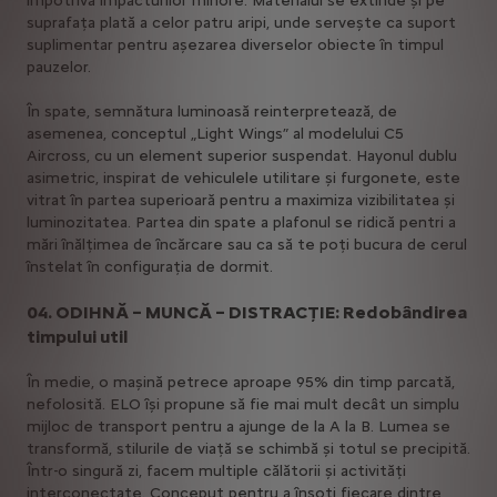
împotriva impacturilor minore. Materialul se extinde și pe
suprafața plată a celor patru aripi, unde servește ca suport
suplimentar pentru așezarea diverselor obiecte în timpul
pauzelor.
În spate, semnătura luminoasă reinterpretează, de
asemenea, conceptul „Light Wings” al modelului C5
Aircross, cu un element superior suspendat. Hayonul dublu
asimetric, inspirat de vehiculele utilitare și furgonete, este
vitrat în partea superioară pentru a maximiza vizibilitatea și
luminozitatea. Partea din spate a plafonul se ridică pentri a
mări înălțimea de încărcare sau ca să te poți bucura de cerul
înstelat în configurația de dormit.
04. ODIHNĂ – MUNCĂ – DISTRACȚIE: Redobândirea
timpului util
În medie, o mașină petrece aproape 95% din timp parcată,
nefolosită. ELO își propune să fie mai mult decât un simplu
mijloc de transport pentru a ajunge de la A la B. Lumea se
transformă, stilurile de viață se schimbă și totul se precipită.
Într-o singură zi, facem multiple călătorii și activități
interconectate. Conceput pentru a însoți fiecare dintre