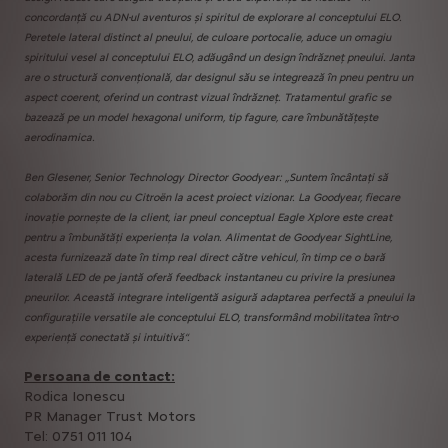
concordanță cu ADN-ul aventuros și spiritul de explorare al conceptului ELO.
Peretele lateral distinct al pneului, de culoare portocalie, aduce un omagiu
spiritului vesel al conceptului ELO, adăugând un design îndrăzneț pneului. Janta
are o structură convențională, dar designul său se integrează în pneu pentru un
aspect coerent, oferind un contrast vizual îndrăzneț. Tratamentul grafic se
bazează pe un model hexagonal uniform, tip fagure, care îmbunătățește
aerodinamica.
Ben Glesener, Senior Technology Director Goodyear: „Suntem încântați să
colaborăm din nou cu Citroën la acest proiect vizionar. La Goodyear, fiecare
inovație pornește de la client, iar pneul conceptual Eagle Xplore este creat
pentru a îmbunătăți experiența la volan. Alimentat de Goodyear SightLine,
acesta furnizează date în timp real direct către vehicul, în timp ce o bară
laterală LED de pe jantă oferă feedback instantaneu cu privire la presiunea
pneurilor. Această integrare inteligentă asigură adaptarea perfectă a pneului la
configurațiile versatile ale conceptului ELO, transformând mobilitatea într-o
experiență conectată și intuitivă“.
Persoana de contact:
Rodica Ionescu
PR Manager Trust Motors
Tel: 0751 011 104