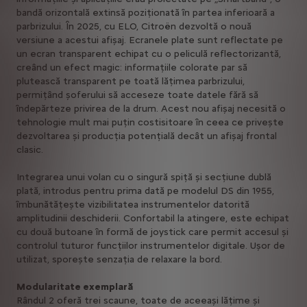
bandă orizontală extinsă poziționată în partea inferioară a
parbrizului. În 2025, cu ELO, Citroën dezvoltă o nouă
versiune a acestui afișaj. Ecranele plate sunt reflectate pe
un ecran transparent echipat cu o peliculă reflectorizantă,
creând un efect magic: informațiile colorate par să
plutească transparent pe toată lățimea parbrizului,
permițând șoferului să acceseze toate datele fără să
îndepărteze privirea de la drum. Acest nou afișaj necesită o
tehnologie mult mai puțin costisitoare în ceea ce privește
dezvoltarea și producția potențială decât un afișaj frontal
clasic.
Integrarea unui volan cu o singură spiță și secțiune dublă
plată, introdus pentru prima dată pe modelul DS din 1955,
îmbunătățește vizibilitatea instrumentelor datorită
amplitudinii deschiderii. Confortabil la atingere, este echipat
cu două butoane în formă de joystick care permit accesul și
controlul tuturor funcțiilor instrumentelor digitale. Ușor de
utilizat, sporește senzația de relaxare la bord.
Modularitate exemplară
Rândul 2 oferă trei scaune, toate de aceeași lățime și