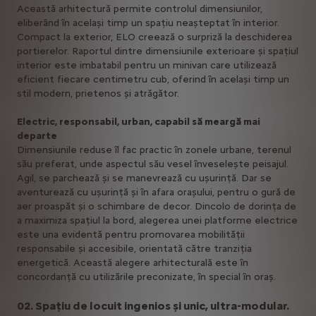
Această arhitectură permite controlul dimensiunilor,
eliberând în același timp un spațiu neașteptat în interior.
Compact la exterior, ELO creează o surpriză la deschiderea
portierelor. Raportul dintre dimensiunile exterioare și spațiul
interior este imbatabil pentru un minivan care utilizează
eficient fiecare centimetru cub, oferind în același timp un
stil modern, prietenos și atrăgător.
Electric, responsabil, urban, capabil să meargă mai
departe
Dimensiunile reduse îl fac practic în zonele urbane, terenul
său preferat, unde aspectul său vesel înveselește peisajul.
Agil, se parchează și se manevrează cu ușurință. Dar se
aventurează cu ușurință și în afara orașului, pentru o gură de
aer proaspăt și o schimbare de decor. Dincolo de dorința de
a maximiza spațiul la bord, alegerea unei platforme electrice
este una evidentă pentru promovarea mobilității
responsabile și accesibile, orientată către tranziția
energetică. Această alegere arhitecturală este în
concordanță cu utilizările preconizate, în special în oraș.
02. Spațiu de locuit ingenios și unic, ultra-modular.