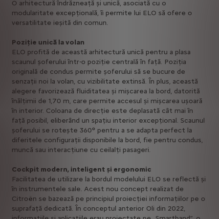
O arhitectură îndrăzneață și unică, asociată cu o
modularitate excepțională, îi permite lui ELO să ofere o
versatilitate ieșită din comun.
Poziție unică la volan
ELO profită de această arhitectură unică pentru a plasa
scaunul șoferului într-o poziție centrală în față. Poziția
originală de condus permite șoferului să se bucure de
senzații noi la volan, cu vizibilitate extinsă. În plus, această
alegere favorizează fluiditatea și mișcarea la bord, datorită
înălțimii de 1,70 m, care permite accesul și mișcarea ușoară
în interior. Coloana de direcție este deplasată cât mai în
față posibil, eliberând un spațiu interior excepțional. Scaunul
șoferului se rotește 360° pentru a se adapta perfect la
diferitele configurații disponibile la bord, fie pentru condus,
muncă sau interacțiune cu ceilalți pasageri.
Cockpit modern, inteligent și ergonomic
Facilitatea de utilizare la bordul modelului ELO se reflectă și
în instrumentele sale. Acest nou concept realizat de
Citroën se bazează pe principiul proiecției informațiilor pe o
suprafață dedicată. În conceptul anterior Oli din 2022,
informațiile și aplicațiile erau proiectate pe „Smartband”, o