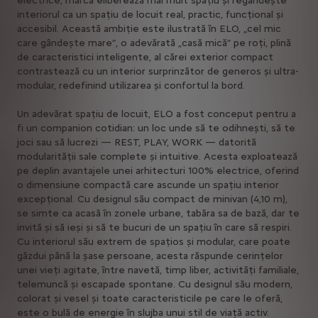
electrice, marca eliberează mai mult spațiu și regândește
interiorul ca un spațiu de locuit real, practic, funcțional și
accesibil. Această ambiție este ilustrată în ELO, „cel mic
care gândește mare”, o adevărată „casă mică” pe roți, plină
de caracteristici inteligente, al cărei exterior compact
contrastează cu un interior surprinzător de generos și ultra-
modular, redefinind utilizarea și confortul la bord.
Un adevărat spațiu de locuit, ELO a fost conceput pentru a
fi un companion cotidian: un loc unde să te odihnești, să te
joci sau să lucrezi — REST, PLAY, WORK — datorită
modularității sale complete și intuitive. Acesta exploatează
pe deplin avantajele unei arhitecturi 100% electrice, oferind
o dimensiune compactă care ascunde un spațiu interior
excepțional. Cu designul său compact de minivan (4,10 m),
se simte ca acasă în zonele urbane, tabăra sa de bază, dar te
invită și să ieși și să te bucuri de un spațiu în care să respiri.
Cu interiorul său extrem de spațios și modular, care poate
găzdui până la șase persoane, acesta răspunde cerințelor
unei vieți agitate, între navetă, timp liber, activități familiale,
telemuncă și escapade spontane. Cu designul său modern,
colorat și vesel și toate caracteristicile pe care le oferă,
este o bulă de energie în slujba unui stil de viață activ.