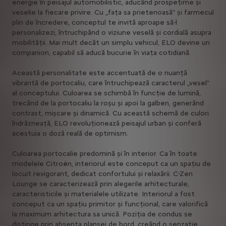
energie în peisajul automobilistic, aducând prospețime și
veselie la fiecare privire. Cu „fața sa prietenoasă” și farmecul
plin de încredere, conceptul te invită aproape să-l
personalizezi, întruchipând o viziune veselă și cordială asupra
mobilității. Mai mult decât un simplu vehicul, ELO devine un
companion, capabil să aducă bucurie în viața cotidiană.
Această personalitate este accentuată de o nuanță
vibrantă de portocaliu, care întruchipează caracterul „vesel”
al conceptului. Culoarea se schimbă în funcție de lumină,
trecând de la portocaliu la roșu și apoi la galben, generând
contrast, mișcare și dinamică. Cu această schemă de culori
îndrăzneață, ELO revoluționează peisajul urban și conferă
acestuia o doză reală de optimism.
Culoarea portocalie predomină și în interior. Ca în toate
modelele Citroën, interiorul este conceput ca un spațiu de
locuit revigorant, dedicat confortului și relaxării. C-Zen
Lounge se caracterizează prin alegerile arhitecturale,
caracteristicile și materialele utilizate. Interiorul a fost
conceput ca un spațiu primitor și funcțional, care valorifică
la maximum arhitectura sa unică. Poziția de condus se
distinge prin absența planșei de bord, creând o senzație