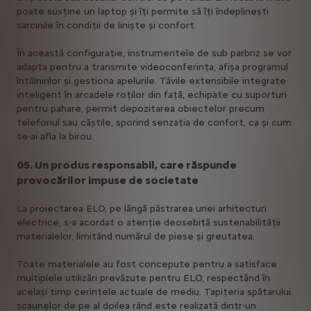
poate susține un laptop și îți permite să îți îndeplinești
sarcinile în condiții de liniște și confort.
În această configurație, instrumentele de sub parbriz se vor
adapta pentru a transmite videoconferința, afișa programul
întâlnirilor și gestiona apelurile. Tăvile extensibile integrate
inteligent în arcadele roților din față, echipate cu suporturi
pentru pahare, permit depozitarea obiectelor precum
telefonul sau căștile, sporind senzația de confort, ca și cum
te-ai afla la birou.
05. Un produs responsabil, care răspunde
provocărilor impuse de societate
La proiectarea ELO, pe lângă păstrarea unei arhitecturi
electrice, s-a acordat o atenție deosebită sustenabilității
materialelor, limitând numărul de piese și greutatea.
Toate materialele au fost concepute pentru a satisface
multiplele utilizări prevăzute pentru ELO, respectând în
același timp cerințele actuale de mediu. Tapițeria spătarului
scaunelor de pe al doilea rând este realizată dintr-un