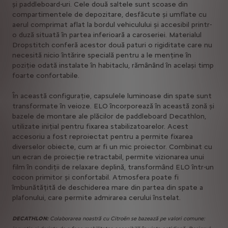
și paddleboard-uri. Cele două saltele sunt scoase din
compartimentele de depozitare, desfăcute și umflate cu
aerul comprimat aflat la bordul vehiculului și accesibil printr-
o duză situată în partea inferioară a caroseriei. Materialul
Dropstitch conferă acestor două paturi o rigiditate care nu
necesită nicio întărire specială pentru a le menține în
poziție odată instalate în habitaclu, rămânând în același timp
foarte confortabile.
În această configurație, capsulele luminoase din spate sunt
transformate în veioze. ELO încorporează în această zonă și
bazele de montare ale plăcilor de paddleboard Decathlon,
utilizate inițial pentru fixarea stabilizatoarelor. Acest
accesoriu a fost reproiectat pentru a permite fixarea
diverselor obiecte, cum ar fi un mic proiector. Combinat cu
un ecran de proiecție retractabil, permite vizionarea unui
film în condiții de relaxare deplină, transformând ELO într-un
cocon primitor și confortabil. Atmosfera poate fi
îmbunătățită de deschiderea mare din partea din spate a
plafonului, care permite admirarea cerului înstelat.
DECATHLON:
Colaborarea noastră cu Citroën se bazează pe valori comune: