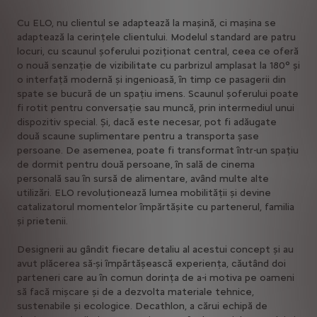
Cu ELO, nu clientul se adaptează la mașină, ci mașina se
adaptează la cerințele clientului. Modelul standard are patru
locuri, cu scaunul șoferului poziționat central, ceea ce oferă
o nouă senzație de vizibilitate cu parbrizul amplasat la 180° și
o interfață modernă și ingenioasă, în timp ce pasagerii din
spate se bucură de un spațiu imens. Scaunul șoferului poate
fi rotit pentru conversație sau muncă, prin intermediul unui
dispozitiv special. Și, dacă este necesar, pot fi adăugate
două scaune suplimentare pentru a transporta șase
persoane. De asemenea, poate fi transformat într-un spațiu
de dormit pentru două persoane, în sală de cinema
personală sau în sursă de alimentare, având multe alte
utilizări. ELO revoluționează lumea mobilității și devine
catalizatorul momentelor împărtășite cu partenerul, familia
și prietenii.
Designerii au gândit fiecare detaliu al acestui concept și au
avut plăcerea să-și împărtășească experiența, căutând doi
parteneri care au în comun dorința de a-i motiva pe oameni
să facă mișcare și de a dezvolta materiale tehnice,
sustenabile și ecologice. Decathlon, a cărui echipă de