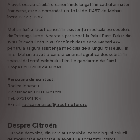
A avut ocazia să aibă o carieră îndelungată în cadrul armatei
franceze, care a comandat un total de 11.457 de Mehari
între 1972 și 1987.
Mehari 4x4 a făcut carieră în asistența medicală pe șoselele
din întreaga lume. Acesta a participat la Raliul Paris-Dakar din
1980, în cadrul căruia au fost închiriate zece Mehari 4x4
pentru a asigura asistență medicală de-a lungul traseului. În
fine, Mehari a avut o carieră cinematografică deosebită, în
special datorită celebrului film Le gendarme de Saint
Tropez cu Louis de Funès.
Persoana de contact:
Rodica Ionescu
PR Manager Trust Motors
Tel: 0751 011 104
E-mail:
rodica.ionescu@trustmotors.ro
Despre Citroën
Citroën dezvoltă, din 1919, automobile, tehnologii și soluții
de mobilitate adaptate la evoluțiile societății. Marcă