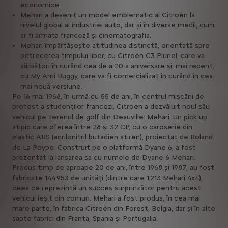
economice.
Mehari a devenit un model emblematic al Citroën la
nivelul global al industriei auto, dar și în diverse medii, cum
ar fi armata franceză și cinematografia.
Mehari împărtășește atitudinea distinctă, orientată spre
petrecerea timpului liber, cu Citroën C3 Pluriel, care va
sărbători în curând cea de-a 20-a aniversare și, mai recent,
cu My Ami Buggy, care va fi comercializat în curând în cea
mai nouă versiune.
Pe 16 mai 1968, în urmă cu 55 de ani, în centrul mișcării de
protest a studenților francezi, Citroën a dezvăluit noul său
vehicul pe terenul de golf din Deauville: Mehari. Un pick-up
atipic care oferea între 28 și 32 CP, cu o caroserie din
plastic ABS (acrilonitril butadien stiren), proiectat de Roland
de La Poype. Construit pe o platformă Dyane 6, a fost
prezentat la lansarea sa cu numele de Dyane 6 Mehari.
Produs timp de aproape 20 de ani, între 1968 și 1987, au fost
fabricate 144.953 de unități (dintre care 1.213 Mehari 4x4),
ceea ce reprezintă un succes surprinzător pentru acest
vehicul ieșit din comun. Mehari a fost produs, în cea mai
mare parte, în fabrica Citroën din Forest, Belgia, dar și în alte
șapte fabrici din Franța, Spania și Portugalia.