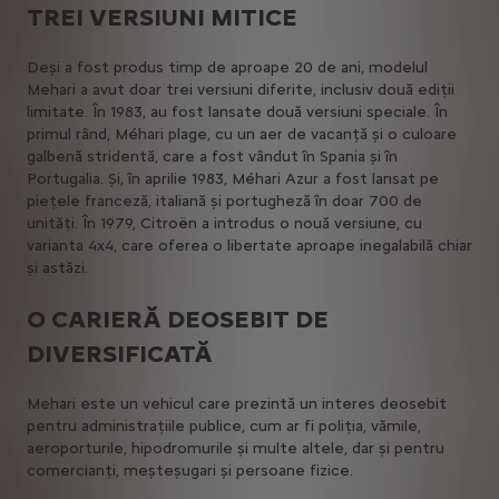
TREI VERSIUNI MITICE
Deși a fost produs timp de aproape 20 de ani, modelul
Mehari a avut doar trei versiuni diferite, inclusiv două ediții
limitate. În 1983, au fost lansate două versiuni speciale. În
primul rând, Méhari plage, cu un aer de vacanță și o culoare
galbenă stridentă, care a fost vândut în Spania și în
Portugalia. Și, în aprilie 1983, Méhari Azur a fost lansat pe
piețele franceză, italiană și portugheză în doar 700 de
unități. În 1979, Citroën a introdus o nouă versiune, cu
varianta 4x4, care oferea o libertate aproape inegalabilă chiar
și astăzi.
O CARIERĂ DEOSEBIT DE
DIVERSIFICATĂ
Mehari este un vehicul care prezintă un interes deosebit
pentru administrațiile publice, cum ar fi poliția, vămile,
aeroporturile, hipodromurile și multe altele, dar și pentru
comercianți, meșteșugari și persoane fizice.