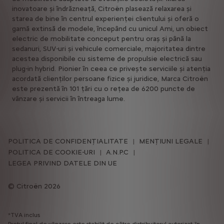
inovatoare și îndrăzneață, Citroën plasează relaxarea și
starea de bine în centrul experienței clientului și oferă o
gamă extinsă de modele, începând cu unicul Ami, un obiect
electric de mobilitate conceput pentru oraș și până la
sedanuri, SUV-uri și vehicule comerciale, majoritatea dintre
acestea disponibile cu sisteme de propulsie electrică sau
plug-in hybrid. Pionier în ceea ce privește serviciile și atenția
acordată clienților persoane fizice și juridice, Marca Citroën
este prezentă în 101 țări cu o rețea de 6200 puncte de
vânzare și servicii în întreaga lume.
POLITICA DE CONFIDENȚIALITATE
MENȚIUNI LEGALE
POLITICA DE COOKIE-URI
A.N.P.C
LEGEA PRIVIND DATELE DIN UE
Citroën 2026
*TVA inclus
Pretul final de vânzare este stabilit de către distribuitorul autorizat, în