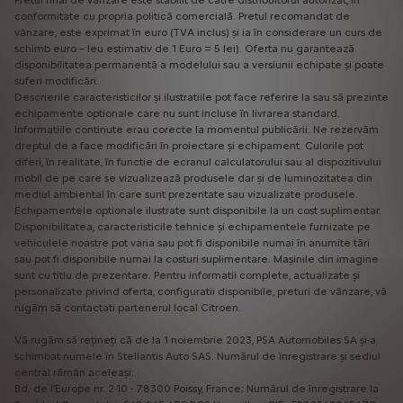
conformitate cu propria politică comercială. Pretul recomandat de
vânzare, este exprimat în euro (TVA inclus) și ia în considerare un curs de
schimb euro – leu estimativ de 1 Euro = 5 lei). Oferta nu garantează
disponibilitatea permanentă a modelului sau a versiunii echipate și poate
suferi modificări.
Descrierile caracteristicilor și ilustratiile pot face referire la sau să prezinte
echipamente optionale care nu sunt incluse în livrarea standard.
Informatiile continute erau corecte la momentul publicării. Ne rezervăm
dreptul de a face modificări în proiectare și echipament. Culorile pot
diferi, în realitate, în functie de ecranul calculatorului sau al dispozitivului
mobil de pe care se vizualizează produsele dar și de luminozitatea din
mediul ambiental în care sunt prezentate sau vizualizate produsele.
Echipamentele optionale ilustrate sunt disponibile la un cost suplimentar.
Disponibilitatea, caracteristicile tehnice și echipamentele furnizate pe
vehiculele noastre pot varia sau pot fi disponibile numai în anumite tări
sau pot fi disponibile numai la costuri suplimentare. Mașinile din imagine
sunt cu titlu de prezentare. Pentru informatii complete, actualizate și
personalizate privind oferta, configuratii disponibile, preturi de vânzare, vă
rugăm să contactati partenerul local Citroen.
Vă rugăm să rețineți că de la 1 noiembrie 2023, PSA Automobiles SA și-a
schimbat numele în Stellantis Auto SAS. Numărul de înregistrare și sediul
central rămân aceleași:
Bd. de l'Europe nr. 2-10 - 78300 Poissy, France; Numărul de înregistrare la