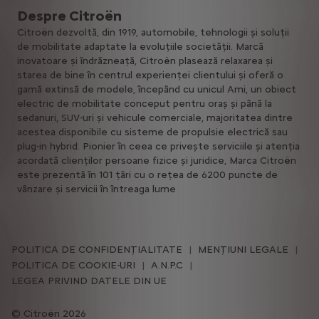
Despre Citroën
Citroën dezvoltă, din 1919, automobile, tehnologii și soluții
de mobilitate adaptate la evoluțiile societății. Marcă
inovatoare și îndrăzneață, Citroën plasează relaxarea și
starea de bine în centrul experienței clientului și oferă o
gamă extinsă de modele, începând cu unicul Ami, un obiect
electric de mobilitate conceput pentru oraș și până la
sedanuri, SUV-uri și vehicule comerciale, majoritatea dintre
acestea disponibile cu sisteme de propulsie electrică sau
plug-in hybrid. Pionier în ceea ce privește serviciile și atenția
acordată clienților persoane fizice și juridice, Marca Citroën
este prezentă în 101 țări cu o rețea de 6200 puncte de
vânzare și servicii în întreaga lume
POLITICA DE CONFIDENȚIALITATE
MENȚIUNI LEGALE
POLITICA DE COOKIE-URI
A.N.P.C
LEGEA PRIVIND DATELE DIN UE
Citroën 2026