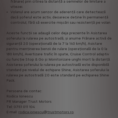
frânare) prin citirea la distanță a semnelor de limitare a
vitezei.
Volanul are acum senzor de aderență care detectează
dacă șoferul este activ, deoarece deține în permanență
controlul, fără să exercite mișcări sau rezistență pe volan.
Aceste funcții se adaugă celor deja prezente în Asistarea
șoferului la rularea pe autostradă, și anume Frânare activă de
siguranță 2.0 (operațională de la 7 la 140 km/h), Asistare
pentru menținerea benzii de rulare (operațională de la 0 la
180 km/h), Avertizare trafic în spate, Cruise Control adaptiv
cu funcție Stop & Go și Monitorizare unghi mort la distanță.
Asistarea șoferului la rularea pe autostradă este disponibilă
standard pe nivelul de echipare Shine, Asistarea șoferului la
rularea pe autostradă 2.0 este standard pe echiparea Shine
Pack.
Persoana de contac:
Rodica Ionescu
PR Manager Trust Motors
Tel: 0751 011 104
E-mail:
rodica.ionescu@trustmotors.ro