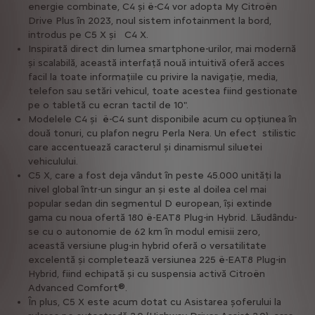
energie combinate, C4 și ë-C4 vor adopta My Citroën
Drive Plus în 2023, noul sistem infotainment la bord,
introdus pe C5 X și C4 X.
Inspirată direct din lumea smartphone-urilor, mai modernă
și scalabilă, această interfață nouă intuitivă oferă acces
facil la toate informațiile cu privire la navigație, media,
telefon sau setări vehicul, toate acestea fiind gestionate
pe o tabletă cu ecran tactil de 10".
Modelele C4 și ë-C4 sunt disponibile acum cu opțiunea în
două tonuri, cu plafon negru Perla Nera. Un efect stilistic
care accentuează caracterul și dinamismul siluetei
vehiculului.
C5 X, care a fost deja vândut în peste 45.000 unități la
nivel global într-un singur an și este al doilea cel mai
popular sedan din segmentul D european, îşi extinde
gama cu noua ofertă 180 ë-EAT8 Plug-in Hybrid. Lăudându-
se cu o autonomie de 62 km în modul emisii zero,
această versiune plug-in hybrid oferă o versatilitate
excelentă și completează versiunea 225 ë-EAT8 Plug-in
Hybrid, fiind echipată și cu suspensia activă Citroën
Advanced Comfort®.
În plus, C5 X este acum dotat cu Asistarea șoferului la