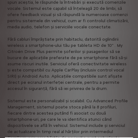
spun aceștia, le răspunde la întrebări și execută comenzile
vocale. Sistemul este capabil să înțeleagă 20 de limbi, să
ofere feedback vizual și să răspundă la numeroase comenzi
pentru sistemele din vehicul, cum ar fi controlul climatizării,
media audio, telefon și serviciile vocale conectate.
Fără cabluri împrăștiate prin habitaclu, datorită oglindirii
wireless a smartphone-ului tău pe tableta HD de 10" . My
Citroën Drive Plus permite șoferilor și pasagerilor să se
bucure de aplicațiile preferate de pe smartphone fără să-și
asume riscuri inutile. Serviciul oferă conectivitate wireless
și este compatibil cu Apple CarPlay (inclusiv control vocal
SIRI) și Android Auto. Aplicațiile compatibile sunt afișate
direct pe ecranul interfeței centrale, pentru a permite
accesul în siguranță, fără să iei privirea de la drum.
Sistemul este personalizabil și scalabil. Cu Advanced Profile
Management, sistemul poate stoca până la 8 profiluri,
fiecare dintre acestea putând fi asociat cu două
smartphone-uri, pe care le va identifica atunci când
dispozitivele se află în vehicul. Sistemul include și serviciul
de actualizare în timp real al hărților prin intermediul
TomTom, prin care hărțile de navigație sunt actualizate