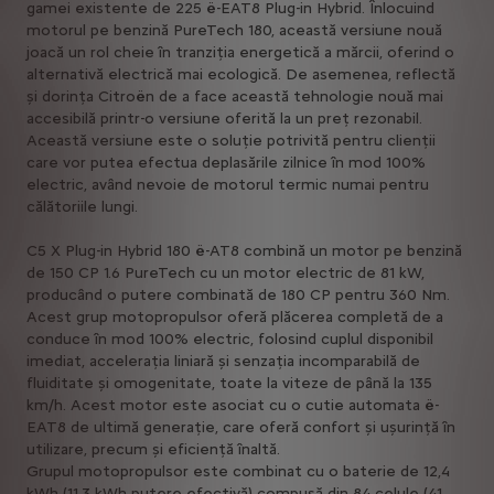
gamei existente de 225 ë-EAT8 Plug-in Hybrid. Înlocuind
motorul pe benzină PureTech 180, această versiune nouă
joacă un rol cheie în tranziția energetică a mărcii, oferind o
alternativă electrică mai ecologică. De asemenea, reflectă
și dorința Citroën de a face această tehnologie nouă mai
accesibilă printr-o versiune oferită la un preț rezonabil.
Această versiune este o soluție potrivită pentru clienții
care vor putea efectua deplasările zilnice în mod 100%
electric, având nevoie de motorul termic numai pentru
călătoriile lungi.
C5 X Plug-in Hybrid 180 ë-AT8 combină un motor pe benzină
de 150 CP 1.6 PureTech cu un motor electric de 81 kW,
producând o putere combinată de 180 CP pentru 360 Nm.
Acest grup motopropulsor oferă plăcerea completă de a
conduce în mod 100% electric, folosind cuplul disponibil
imediat, accelerația liniară și senzația incomparabilă de
fluiditate și omogenitate, toate la viteze de până la 135
km/h. Acest motor este asociat cu o cutie automata ë-
EAT8 de ultimă generație, care oferă confort și ușurință în
utilizare, precum și eficiență înaltă.
Grupul motopropulsor este combinat cu o baterie de 12,4
kWh (11,3 kWh putere efectivă) compusă din 84 celule (41