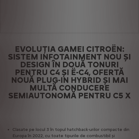
EVOLUȚIA GAMEI CITROËN:
SISTEM INFOTAINMENT NOU ȘI
DESIGN ÎN DOUĂ TONURI
PENTRU C4 ȘI Ë-C4, OFERTĂ
NOUĂ PLUG-IN HYBRID ȘI MAI
MULTĂ CONDUCERE
SEMIAUTONOMĂ PENTRU C5 X
Clasate pe locul 3 în topul hatchback-urilor compacte din
Europa în 2022, cu toate tipurile de combustibil și