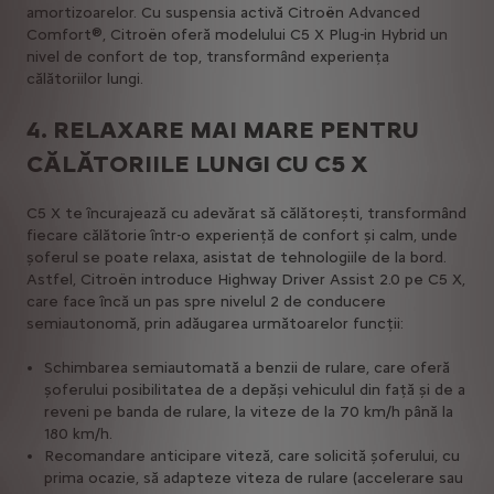
amortizoarelor. Cu suspensia activă Citroën Advanced
Comfort®, Citroën oferă modelului C5 X Plug-in Hybrid un
nivel de confort de top, transformând experiența
călătoriilor lungi.
4. RELAXARE MAI MARE PENTRU
CĂLĂTORIILE LUNGI CU C5 X
C5 X te încurajează cu adevărat să călătoreşti, transformând
fiecare călătorie într-o experienţă de confort şi calm, unde
şoferul se poate relaxa, asistat de tehnologiile de la bord.
Astfel, Citroën introduce Highway Driver Assist 2.0 pe C5 X,
care face încă un pas spre nivelul 2 de conducere
semiautonomă, prin adăugarea următoarelor funcţii:
Schimbarea semiautomată a benzii de rulare, care oferă
şoferului posibilitatea de a depăşi vehiculul din faţă şi de a
reveni pe banda de rulare, la viteze de la 70 km/h până la
180 km/h.
Recomandare anticipare viteză, care solicită șoferului, cu
prima ocazie, să adapteze viteza de rulare (accelerare sau