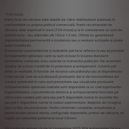
*TVA inclus
Pretul final de vânzare este stabilit de către distribuitorul autorizat, în
conformitate cu propria politică comercială. Pretul recomandat de
vânzare, este exprimat în euro (TVA inclus) și ia în considerare un curs de
schimb euro – leu estimativ de 1 Euro = 5 lei). Oferta nu garantează
disponibilitatea permanentă a modelului sau a versiunii echipate și poate
suferi modificări.
Descrierile caracteristicilor și ilustratiile pot face referire la sau să prezinte
echipamente optionale care nu sunt incluse în livrarea standard.
Informatiile continute erau corecte la momentul publicării. Ne rezervăm
dreptul de a face modificări în proiectare și echipament. Culorile pot
diferi, în realitate, în functie de ecranul calculatorului sau al dispozitivului
mobil de pe care se vizualizează produsele dar și de luminozitatea din
mediul ambiental în care sunt prezentate sau vizualizate produsele.
Echipamentele optionale ilustrate sunt disponibile la un cost suplimentar.
Disponibilitatea, caracteristicile tehnice și echipamentele furnizate pe
vehiculele noastre pot varia sau pot fi disponibile numai în anumite tări
sau pot fi disponibile numai la costuri suplimentare. Mașinile din imagine
sunt cu titlu de prezentare. Pentru informatii complete, actualizate și
personalizate privind oferta, configuratii disponibile, preturi de vânzare, vă
rugăm să contactati partenerul local Citroen.
Vă rugăm să rețineți că de la 1 noiembrie 2023, PSA Automobiles SA și-a