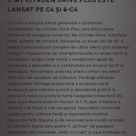
LANSAT PE C4 ȘI ë-C4
C4 și ë-C4 adoptă ultima generație a sistemului
infotainment My Citroën Drive Plus, care înlocuiește
sistemul de navigație conectat My Citroën Drive. Interfața
nouă, extrem de intuitivă, folosește un ecran HD de 10" și
poate fi personalizată complet de către clienți prin sistemul
„widget“. Popularizate de smartphone-urile cu ecran tactil și
de tablete, widget-urile oferă o modalitate rapidă de
vizualizare a aplicațiilor și a conținutului pe ecranul tactil al
vehiculului. Prin urmare, acestea oferă confort excelent,
fiind ușor de vizualizat de utilizator. Pe lângă utilizarea
widget-urilor, întreaga prezentare a ecranului tactil
evoluează spre calitate sporită și abundență grafică, în
special în ceea ce privește harta navigației conectată 3D,
care este afișată acum în format 16:9. În plus, interfața a
devenit mai fluidă și mai receptivă, favorizând comenzile
rapide pentru utilizare facilă și experiență intuitivă.
Noua interfață dispune și de recunoaștere vocală naturală,
un asistent digital care poate fi „activat“ de pasagerii
vehiculului prin comanda „Hello Citroën” și care înțelege ce