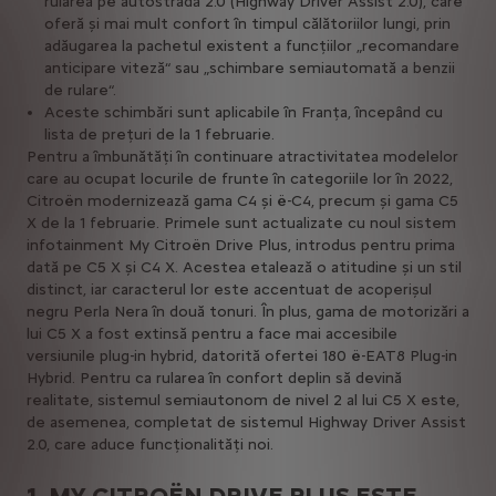
rularea pe autostradă 2.0 (Highway Driver Assist 2.0), care
oferă și mai mult confort în timpul călătoriilor lungi, prin
adăugarea la pachetul existent a funcțiilor „recomandare
anticipare viteză“ sau „schimbare semiautomată a benzii
de rulare“.
Aceste schimbări sunt aplicabile în Franța, începând cu
lista de prețuri de la 1 februarie.
Pentru a îmbunătăți în continuare atractivitatea modelelor
care au ocupat locurile de frunte în categoriile lor în 2022,
Citroën modernizează gama C4 și ë-C4, precum și gama C5
X de la 1 februarie. Primele sunt actualizate cu noul sistem
infotainment My Citroën Drive Plus, introdus pentru prima
dată pe C5 X și C4 X. Acestea etalează o atitudine și un stil
distinct, iar caracterul lor este accentuat de acoperișul
negru Perla Nera în două tonuri. În plus, gama de motorizări a
lui C5 X a fost extinsă pentru a face mai accesibile
versiunile plug-in hybrid, datorită ofertei 180 ë-EAT8 Plug-in
Hybrid. Pentru ca rularea în confort deplin să devină
realitate, sistemul semiautonom de nivel 2 al lui C5 X este,
de asemenea, completat de sistemul Highway Driver Assist
2.0, care aduce funcționalități noi.
1. MY CITROËN DRIVE PLUS ESTE