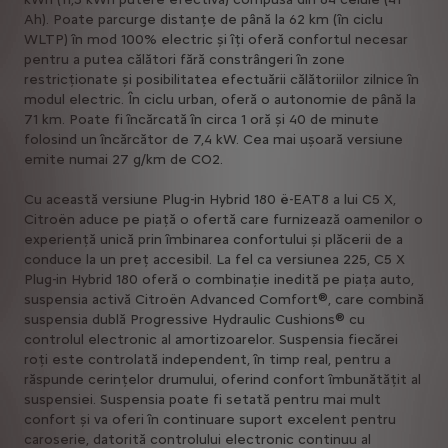
Ah). Poate parcurge distanțe de până la 62 km (în ciclu
WLTP) în mod 100% electric și îți oferă confortul necesar
pentru a putea călători fără constrângeri în zone
restricționate și posibilitatea efectuării călătoriilor zilnice în
modul electric. În ciclu urban, oferă o autonomie de până la
71 km. Poate fi încărcată în circa 1 oră și 40 de minute
folosind un încărcător de 7,4 kW. Cea mai ușoară versiune
emite numai 27 g/km de CO2.
Cu această versiune Plug-in Hybrid 180 ë-EAT8 a lui C5 X,
Citroën aduce pe piață o ofertă care furnizează oamenilor o
experiență unică prin îmbinarea confortului și plăcerii de a
conduce la un preț accesibil. La fel ca versiunea 225, C5 X
Plug-in Hybrid 180 oferă o combinație inedită pe piața auto,
suspensia activă Citroën Advanced Comfort®, care combină
suspensia dublă Progressive Hydraulic Cushions® cu
controlul electronic al amortizoarelor. Suspensia fiecărei
roți este controlată independent, în timp real, pentru a
răspunde cerințelor drumului, oferind confort îmbunătățit al
suspensiei. Suspensia poate fi setată pentru mai mult
confort și va oferi în continuare suport excelent pentru
caroserie, datorită controlului electronic continuu al