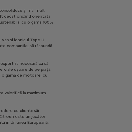
 consolideze și mai mult
ult decât oricând orientată
 sustenabilă, cu o gamă 100%
o Van și iconicul Type H
oate companiile, să răspundă
i expertiza necesară ca să
erciale ușoare de pe piață.
 și o gamă de motoare: cu
are valorifică la maximum
edere cu clienții săi
 Citroën este un jucător
ată în Uniunea Europeană,