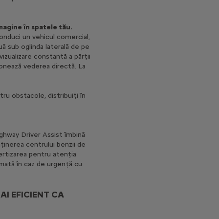
magine în spatele tău.
onduci un vehicul comercial,
ă sub oglinda laterală de pe
vizualizare constantă a părții
ționează vederea directă. La
u obstacole, distribuiți în
ghway Driver Assist îmbină
nținerea centrului benzii de
ertizarea pentru atenția
omată în caz de urgență cu
I EFICIENT CA