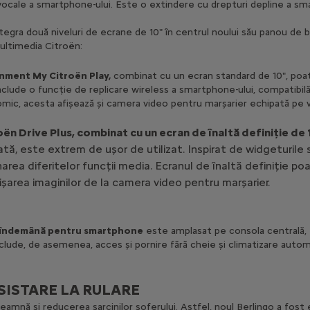
vocale a smartphone-ului. Este o extindere cu drepturi depline a sma
tegra două niveluri de ecrane de 10" în centrul noului său panou de b
multimedia Citroën:
inment My Citroën Play,
combinat cu un ecran standard de 10", poate
nclude o funcție de replicare wireless a smartphone-ului, compatibil
ic, acesta afișează și camera video pentru marșarier echipată pe v
ën Drive Plus, combinat cu un ecran de înaltă definiție de 1
ă, este extrem de ușor de utilizat. Inspirat de widgeturile sm
area diferitelor funcții media. Ecranul de înaltă definiție poa
șarea imaginilor de la camera video pentru marșarier.
la îndemână pentru smartphone
este amplasat pe consola centrală, f
clude, de asemenea, acces și pornire fără cheie și climatizare autom
SISTARE LA RULARE
eamnă și reducerea sarcinilor șoferului. Astfel, noul Berlingo a fost