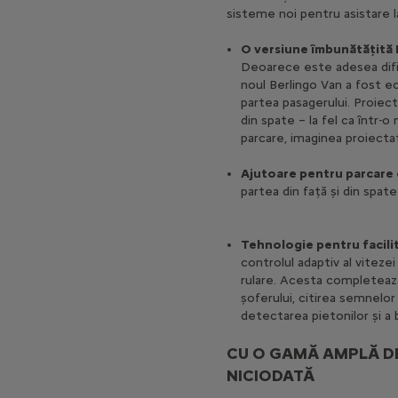
sisteme noi pentru asistare la
O versiune îmbunătățită 
Deoarece este adesea dific
noul Berlingo Van a fost e
partea pasagerului. Proiecta
din spate – la fel ca într-o
parcare, imaginea proiect
Ajutoare pentru parcare 
partea din față și din spate 
Tehnologie pentru facilit
controlul adaptiv al viteze
rulare. Acesta completează
șoferului, citirea semnelor
detectarea pietonilor și a bi
CU O GAMĂ AMPLĂ DE
NICIODATĂ