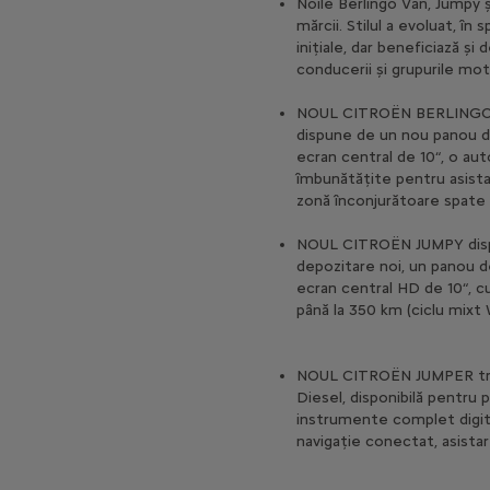
Noile Berlingo Van, Jumpy ș
mărcii. Stilul a evoluat, în
inițiale, dar beneficiază ș
conducerii și grupurile mo
NOUL CITROËN BERLINGO V
dispune de un nou panou de
ecran central de 10“, o au
îmbunătățite pentru asistar
zonă înconjurătoare spate (
NOUL CITROËN JUMPY dispun
depozitare noi, un panou d
ecran central HD de 10“, c
până la 350 km (ciclu mixt 
NOUL CITROËN JUMPER trec
Diesel, disponibilă pentru
instrumente complet digit
navigație conectat, asistare