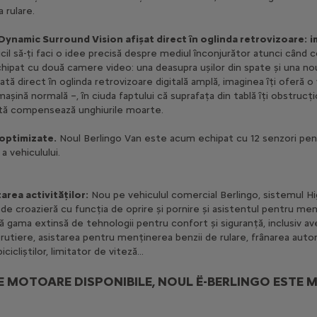
 rulare.
Dynamic Surround Vision afișat direct în oglinda retrovizoare:
i
il să-ți faci o idee precisă despre mediul înconjurător atunci când c
chipat cu două camere video: una deasupra ușilor din spate și una nou
tă direct în oglinda retrovizoare digitală amplă, imaginea îți oferă o 
 mașină normală –, în ciuda faptului că suprafața din tablă îți obstruc
ată compensează unghiurile moarte.
optimizate.
Noul Berlingo Van este acum echipat cu 12 senzori pentr
a vehiculului.
area activităților:
Nou pe vehiculul comercial Berlingo, sistemul Hi
i de croazieră cu funcția de oprire și pornire și asistentul pentru me
 gama extinsă de tehnologii pentru confort și siguranță, inclusiv av
 rutiere, asistarea pentru menținerea benzii de rulare, frânarea aut
cicliștilor, limitator de viteză...
 MOTOARE DISPONIBILE, NOUL Ë-BERLINGO ESTE MA