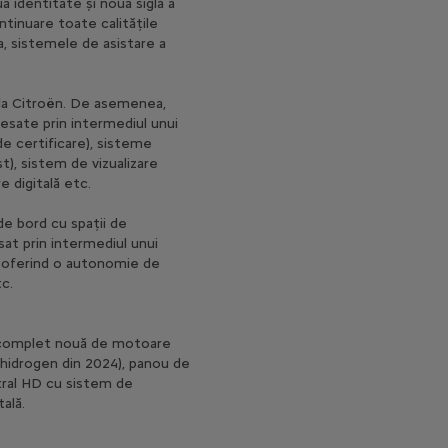
 identitate și noua siglă a
ontinuare toate calitățile
ea, sistemele de asistare a
a Citroën. De asemenea,
esate prin intermediul unui
e certificare), sisteme
t), sistem de vizualizare
 digitală etc.
e bord cu spații de
at prin intermediul unui
ă oferind o autonomie de
tc.
 complet nouă de motoare
 hidrogen din 2024), panou de
tral HD cu sistem de
ală.