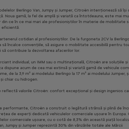
odelelor Berlingo Van, Jumpy și Jumper, Citroën intenționează să își
ață. Noua gamă, la fel de amplă și variată ca întotdeauna, este mai m
or din ce în ce mai mari ale profesioniștilor în materie de mobilitate
 eficientă.
rtenerul cotidian al profesioniștilor. De la furgoneta 2CV la Berling
 să încalce convențiile, să asigure o mobilitate accesibilă pentru t
 să contribuie la dezvoltarea afacerilor lor.
ciant individual, un IMM sau o multinațională, Citroën are soluțiile ș
rca dispune acum de cea mai extinsă și variată gamă de vehicule com
e, de la 3,9 m³ ai modelului Berlingo la 17 m³ ai modelului Jumper,
și chiar cu hidrogen.
e reflectă valorile Citroën: confort excepțional și design ingenios c
 performante, Citroën a construit o legătură strânsă și plină de încr
 rețea de experți dedicată vehiculelor comerciale ușoare în Europa.
lelor comerciale ușoare, cu o cotă de 8,3% din această piață localiz
n, Jumpy și Jumper reprezintă 30% din vânzările totale ale Mărcii