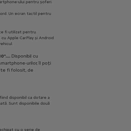
rtphone-ului pentru șoferi.
ord. Un ecran tactil pentru
 fi utilizat pentru
ă cu Apple CarPlay și Android
ehicul.
0"....
Disponibil cu
artphone-urilor, îl poți
te fi folosit, de
iind disponibil ca dotare a
ată. Sunt disponibile două
 echipat cu o serie de