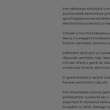
Prin reînnoirea simultană a m
poziția solidă deținută pe pi
spre îndeplinirea necesitățil
electrică mai puternică și mai
Citroën a fost întotdeauna pa
Marca s-a angajat întotdeauna
tuturor cerințelor acestora și
Indiferent dacă ești un comer
răspundă cerințelor tale. Ma
Citroën oferă o gamă de volum
combustie internă, electrice 
O gamă extinsă și variată car
fiecare centimetru cub util.
Prin intermediul acestei game
profesioniști, susținută de o
important în domeniul vehicu
începând cu 2022. Berlingo Va