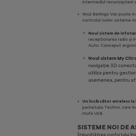
intermediul recunoașterii 
Noul Berlingo Van poate in
controlul noilor sisteme 
Noul sistem de infota
recepționarea radio și i
Auto. Conceput ergonom
Noul sistem My Citro
navigație 3D conectat
utiliza pentru gestion
asemenea, pentru afi
Un încărcător wireless 
pachetului Techno, care in
mufe USB.
SISTEME NOI DE A
Îmbunătățirea confortului îns