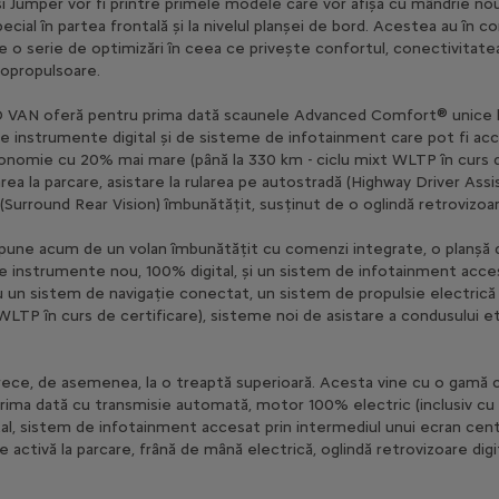
i Jumper vor fi printre primele modele care vor afișa cu mândrie noua
 special în partea frontală și la nivelul planșei de bord. Acestea au în c
i de o serie de optimizări în ceea ce privește confortul, conectivitat
topropulsoare.
AN oferă pentru prima dată scaunele Advanced Comfort® unice l
 instrumente digital și de sisteme de infotainment care pot fi acc
tonomie cu 20% mai mare (până la 330 km - ciclu mixt WLTP în curs d
ea la parcare, asistare la rularea pe autostradă (Highway Driver Assis
Surround Rear Vision) îmbunătățit, susținut de o oglindă retrovizoare
e acum de un volan îmbunătățit cu comenzi integrate, o planșă d
e instrumente nou, 100% digital, și un sistem de infotainment acces
u un sistem de navigație conectat, un sistem de propulsie electric
WLTP în curs de certificare), sisteme noi de asistare a condusului e
e, de asemenea, la o treaptă superioară. Acesta vine cu o gamă
 prima dată cu transmisie automată, motor 100% electric (inclusiv cu
al, sistem de infotainment accesat prin intermediul unui ecran cen
 activă la parcare, frână de mână electrică, oglindă retrovizoare digit