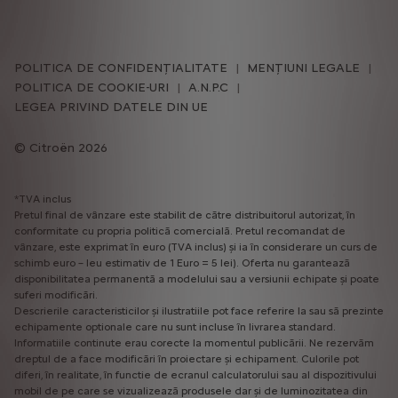
POLITICA DE CONFIDENȚIALITATE
MENȚIUNI LEGALE
POLITICA DE COOKIE-URI
A.N.P.C
LEGEA PRIVIND DATELE DIN UE
Citroën 2026
*TVA inclus
Pretul final de vânzare este stabilit de către distribuitorul autorizat, în
conformitate cu propria politică comercială. Pretul recomandat de
vânzare, este exprimat în euro (TVA inclus) și ia în considerare un curs de
schimb euro – leu estimativ de 1 Euro = 5 lei). Oferta nu garantează
disponibilitatea permanentă a modelului sau a versiunii echipate și poate
suferi modificări.
Descrierile caracteristicilor și ilustratiile pot face referire la sau să prezinte
echipamente optionale care nu sunt incluse în livrarea standard.
Informatiile continute erau corecte la momentul publicării. Ne rezervăm
dreptul de a face modificări în proiectare și echipament. Culorile pot
diferi, în realitate, în functie de ecranul calculatorului sau al dispozitivului
mobil de pe care se vizualizează produsele dar și de luminozitatea din