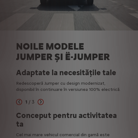
NOILE MODELE
JUMPER ŞI Ë-JUMPER
Adaptate la necesitățile tale
Redescoperă Jumper cu design modernizat,
disponibil în continuare în versiunea 100% electrică.
1
/
3
Précédent
Suivant
Conceput pentru activitatea
Auto
ta
e ca să
Profită
standar
Cel mai mare vehicul comercial din gamă este