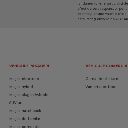
randamentul
energetic,
ci
si
d
efect
de
sera
responsabil
pentr
informații
privind
valorile
oficia
carburant
și
emisiile
de
CO2
al
VEHICULE PASAGERI
VEHICULE COMERCIA
Mașini electrice
Gama de utilitare
Mașini hybrid
Van-uri electrice
Mașini plug-in-hybride
SUV-uri
Mașini hatchback
Mașini de familie
Mașini compact