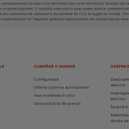
e
comportamentul
la
volan
si
de
alti
factori
care
nu
tin
de
tehnica.
Dioxidul
de
ca
u
incalzirea
planetei.
O
conduita
adecvata
la
volan
poate
reduce
consistent
pol
le
ale
consumului
de
carburant
și
ale
emisiilor
de
CO2,
te
rugăm
să
consulți
"Ghi
e
autoturismelor
noi"
disponibil
gratuit
în
toate
punctele
de
vânzare
sau
pe
www.
LE
CUMPĂRĂ O MAȘINĂ
DESPRE 
Configurează
Descoperă
electric
Oferte curente autoturisme
Avantajel
Vezi modelele în stoc
electric
Descarcă lista de prețuri
Încarcă-ț
Maximize
durata de 