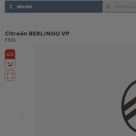
1
.
2
.
Model
Motorizar
Citroën BERLINGO VP
FEEL