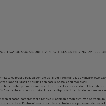
POLITICA DE COOKIE-URI
A.N.P.C
LEGEA PRIVIND DATELE DI
conformitate cu propria politică comercială. Pretul recomandat de vânzare, este exp
ntă a modelului sau a versiunii echipate și poate suferi modificări.
ezinte echipamente optionale care nu sunt incluse în livrarea standard. Informatii
te, în functie de ecranul calculatorului sau al dispozitivului mobil de pe care se
isponibilitatea, caracteristicile tehnice și echipamentele furnizate pe vehiculele 
u de prezentare. Pentru informatii complete, actualizate și personalizate privind o