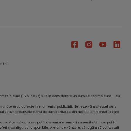
N UE
rimat în euro (TVA inclus) și ia în considerare un curs de schimb euro – leu
le continute erau corecte la momentul publicării. Ne rezervăm dreptul de a
 vizualizează produsele dar și de luminozitatea din mediul ambiental în care
noastre pot varia sau pot fi disponibile numai în anumite tări sau pot fi
ferta, configuratii disponibile, preturi de vânzare, vă rugăm să contactati