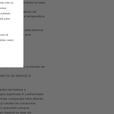
i
si
de
comportamentul
la
volan
kie-urile ne
cestea
l
vehiculului,
a
cablului
de
ezultatele
de
încărcare
și
de
temperatura
rță parte
egate
de
preturi,
date
tehnice
t
aparute
in
urma
unor
uteți să
rilor mele).
l
termen
atins
ni
sau
160.000
km,
in
functie
de
RNETUL
DE
SERVICE
SI
eduri
de
testare
a
apoi
exprimate
în
conformitate
rmite
comparația
între
diferite
și
condiții
de
conducere,
ci
preventiv
urmand
ism
depind
nu
doar
de