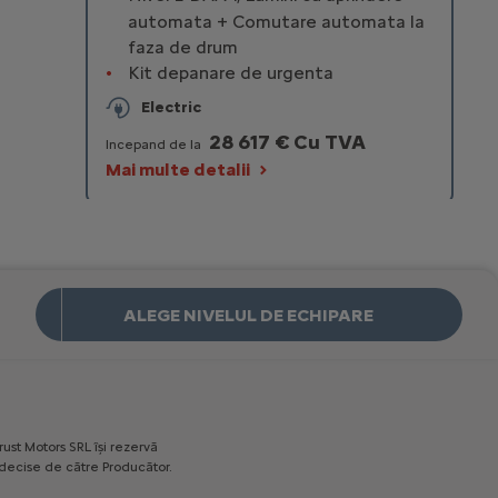
automata + Comutare automata la
faza de drum
Kit depanare de urgenta
Electric
28 617 € Cu TVA
Incepand de la
Mai multe detalii
ALEGE NIVELUL DE ECHIPARE
rust
Motors
SRL
îşi
rezervă
decise
de
către
Producător.