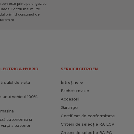
rbon
este
principalul
gaz
cu
uarea.
Pentru
mai
multe
dul
privind
consumul
de
rarom.ro
ELECTRIC & HYBRID
SERVICII CITROEN
 stilul de viață
Întreținere
Pachet revizie
e unui vehicul 100%
Accesorii
Garanție
i mașina
Certificat de conformitate
ază autonomia și
Criterii de selecție RA LCV
viață a bateriei
Criterii de selecție RA PC