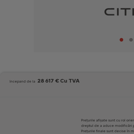
28 617 € Cu TVA
Incepand de la
Prețurile
afișate
sunt
cu
rol
orien
dreptul
de
a
aduce
modificări
Prețurile
finale
sunt
decise
în
m