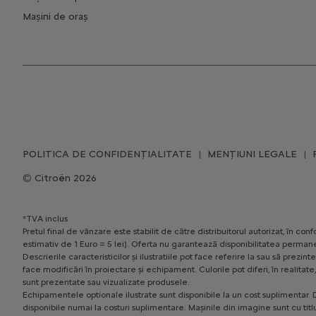
Mașini de oraș
POLITICA DE CONFIDENȚIALITATE
MENȚIUNI LEGALE
Citroën 2026
*TVA inclus
Pretul final de vânzare este stabilit de către distribuitorul autorizat, în 
estimativ de 1 Euro = 5 lei). Oferta nu garantează disponibilitatea permane
Descrierile caracteristicilor și ilustratiile pot face referire la sau să pr
face modificări în proiectare și echipament. Culorile pot diferi, în realita
sunt prezentate sau vizualizate produsele.
Echipamentele optionale ilustrate sunt disponibile la un cost suplimentar. D
disponibile numai la costuri suplimentare. Mașinile din imagine sunt cu titl