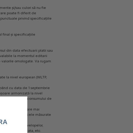
amente
și/sau
culori
să
nu
fie
are
poate
fi
diferit
de
punctuale
privind
specificațiile
l
final
și
specificațiile
rsul
din
data
efectuarii
platii
sau
valabile
la
momentul
editarii
e
valorile
omologate.
Va
rugam
ate
la
nivel
european
(WLTP,
pând
cu
data
de
1
septembrie
ușoare
armonizată
la
nivel
ntru
măsurarea
consumului
de
ondițiilor
de
testare
mai
mai
mari
decât
cele
măsurate
RA
pționale,
tipul
anvelopelor,
eutatea
transportata,
etc.