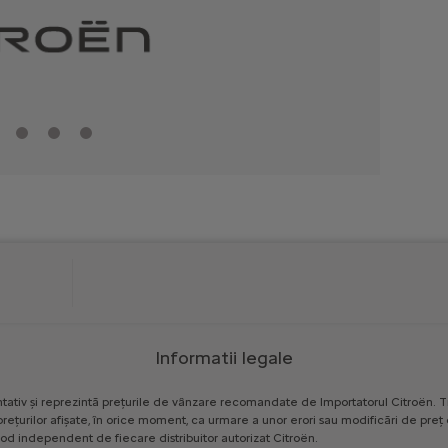
Informatii legale
tativ
și
reprezintă
prețurile
de
vânzare
recomandate
de
Importatorul
Citroën.
T
prețurilor
afișate,
în
orice
moment,
ca
urmare
a
unor
erori
sau
modificări
de
preț
od
independent
de
fiecare
distribuitor
autorizat
Citroën.