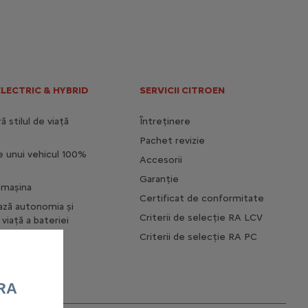
ELECTRIC & HYBRID
SERVICII CITROEN
 stilul de viață
Întreținere
Pachet revizie
e unui vehicul 100%
Accesorii
Garanție
i mașina
Certificat de conformitate
ază autonomia și
Criterii de selecție RA LCV
viață a bateriei
Criterii de selecție RA PC
RA