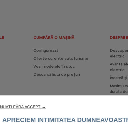
LE
CUMPĂRĂ O MAȘINĂ
DESPRE 
Configurează
Descoperă
electric
Oferte curente autoturisme
Avantajel
Vezi modelele în stoc
electric
Descarcă lista de prețuri
Încarcă-ț
Maximize
durata de 
NUAȚI FĂRĂ ACCEPT →
APRECIEM INTIMITATEA DUMNEAVOAST