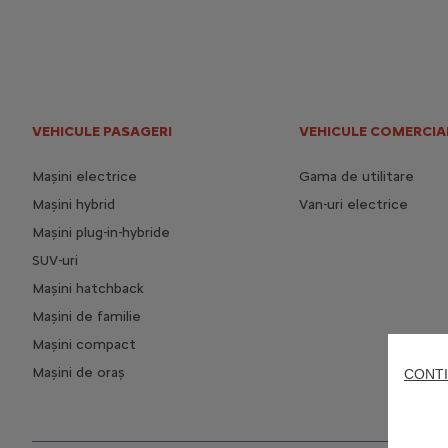
VEHICULE PASAGERI
VEHICULE COMERCIA
Mașini electrice
Gama de utilitare
Mașini hybrid
Van-uri electrice
Mașini plug-in-hybride
SUV-uri
Mașini hatchback
Mașini de familie
Mașini compact
Mașini de oraș
CONTI