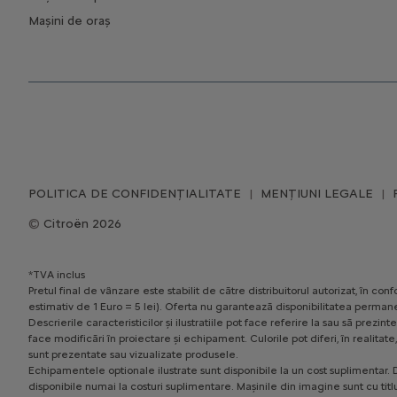
Mașini de oraș
POLITICA DE CONFIDENȚIALITATE
MENȚIUNI LEGALE
Citroën 2026
*TVA inclus
Pretul final de vânzare este stabilit de către distribuitorul autorizat, în 
estimativ de 1 Euro = 5 lei). Oferta nu garantează disponibilitatea permane
Descrierile caracteristicilor și ilustratiile pot face referire la sau să pr
face modificări în proiectare și echipament. Culorile pot diferi, în realita
sunt prezentate sau vizualizate produsele.
Echipamentele optionale ilustrate sunt disponibile la un cost suplimentar. D
disponibile numai la costuri suplimentare. Mașinile din imagine sunt cu titl