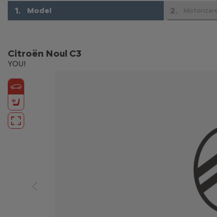
1
.
2
.
Model
Motorizar
Citroën Noul C3
YOU!