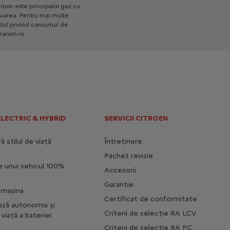
Noul C3 MAX
rbon
este
principalul
gaz
cu
uarea.
Pentru
mai
multe
Caracteristici principale
dul
privind
consumul
de
rarom.ro
Lumini cu aprindere automata si
comutare automata la faza de
drum
Faruri ECO LED
Geamuri electrice spate
Incarcator wireless
ELECTRIC & HYBRID
SERVICII CITROEN
Electric
26 760 € Cu TVA
Incepand de la
 stilul de viață
Întreținere
Mai multe detalii
Pachet revizie
e unui vehicul 100%
Accesorii
Garanție
i mașina
Certificat de conformitate
ază autonomia și
Criterii de selecție RA LCV
viață a bateriei
Criterii de selecție RA PC