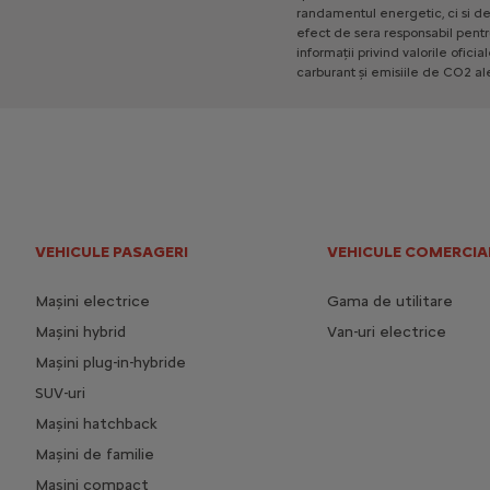
randamentul
energetic,
ci
si
d
efect
de
sera
responsabil
pentr
informații
privind
valorile
oficia
carburant
și
emisiile
de
CO2
al
VEHICULE PASAGERI
VEHICULE COMERCIA
Mașini electrice
Gama de utilitare
Mașini hybrid
Van-uri electrice
Mașini plug-in-hybride
SUV-uri
Mașini hatchback
Mașini de familie
Mașini compact