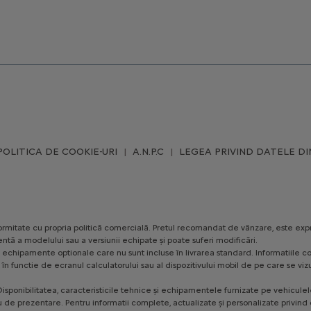
POLITICA DE COOKIE-URI
A.N.P.C
LEGEA PRIVIND DATELE DI
conformitate cu propria politică comercială. Pretul recomandat de vânzare, este exp
ntă a modelului sau a versiunii echipate și poate suferi modificări.
ezinte echipamente optionale care nu sunt incluse în livrarea standard. Informatii
te, în functie de ecranul calculatorului sau al dispozitivului mobil de pe care se
isponibilitatea, caracteristicile tehnice și echipamentele furnizate pe vehiculele 
u de prezentare. Pentru informatii complete, actualizate și personalizate privind o