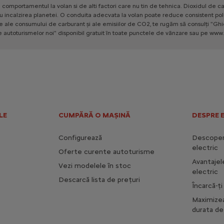
e
comportamentul
la
volan
si
de
alti
factori
care
nu
tin
de
tehnica.
Dioxidul
de
ca
u
incalzirea
planetei.
O
conduita
adecvata
la
volan
poate
reduce
consistent
pol
le
ale
consumului
de
carburant
și
ale
emisiilor
de
CO2,
te
rugăm
să
consulți
"Ghi
e
autoturismelor
noi"
disponibil
gratuit
în
toate
punctele
de
vânzare
sau
pe
www.
LE
CUMPĂRĂ O MAȘINĂ
DESPRE 
Configurează
Descoperă
electric
Oferte curente autoturisme
Avantajel
Vezi modelele în stoc
electric
Descarcă lista de prețuri
Încarcă-ț
Maximize
durata de 