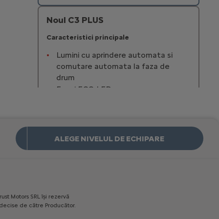
Noul C3 PLUS
Caracteristici principale
Lumini cu aprindere automata si
comutare automata la faza de
drum
Faruri ECO LED
Lumini de zi cu LED
Stergatoarea parbriz automate
18 830 € Cu TVA
Incepand de la
ALEGE NIVELUL DE ECHIPARE
Mai multe detalii
Noul C3 MAX
Caracteristici principale
rust
Motors
SRL
îşi
rezervă
Lumini cu aprindere automata si
decise
de
către
Producător.
comutare automata la faza de