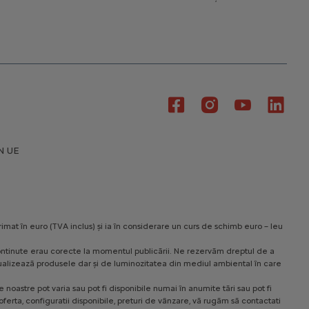
N UE
rimat în euro (TVA inclus) și ia în considerare un curs de schimb euro – leu
le continute erau corecte la momentul publicării. Ne rezervăm dreptul de a
 vizualizează produsele dar și de luminozitatea din mediul ambiental în care
noastre pot varia sau pot fi disponibile numai în anumite tări sau pot fi
ferta, configuratii disponibile, preturi de vânzare, vă rugăm să contactati