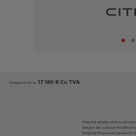
17 180 € Cu TVA
Incepand de la
Prețurile
afișate
sunt
cu
rol
orien
dreptul
de
a
aduce
modificări
Prețurile
finale
sunt
decise
în
m