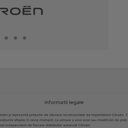
Informatii legale
tativ
și
reprezintă
prețurile
de
vânzare
recomandate
de
Importatorul
Citroën.
T
prețurilor
afișate,
în
orice
moment,
ca
urmare
a
unor
erori
sau
modificări
de
preț
od
independent
de
fiecare
distribuitor
autorizat
Citroën.