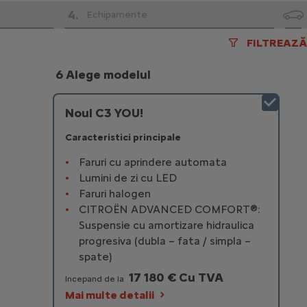
4
.
Echipamente
FILTREAZĂ
6 Alege modelul
Noul C3 YOU!
Caracteristici principale
Faruri cu aprindere automata
Lumini de zi cu LED
Faruri halogen
CITROËN ADVANCED COMFORT®:
Suspensie cu amortizare hidraulica
progresiva (dubla – fata / simpla –
spate)
17 180 € Cu TVA
Incepand de la
Mai multe detalii