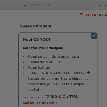
4
.
Echipamente
FILTREAZĂ
6 Alege modelul
Noul C3 YOU!
Caracteristici principale
Faruri cu aprindere automata
Lumini de zi cu LED
Faruri halogen
CITROËN ADVANCED COMFORT®:
Suspensie cu amortizare hidraulica
progresiva (dubla – fata / simpla –
spate)
17 180 € Cu TVA
Incepand de la
Mai multe detalii