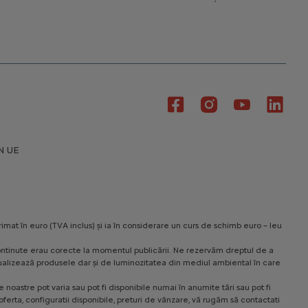
N UE
rimat în euro (TVA inclus) și ia în considerare un curs de schimb euro – leu
le continute erau corecte la momentul publicării. Ne rezervăm dreptul de a
 vizualizează produsele dar și de luminozitatea din mediul ambiental în care
noastre pot varia sau pot fi disponibile numai în anumite tări sau pot fi
ferta, configuratii disponibile, preturi de vânzare, vă rugăm să contactati