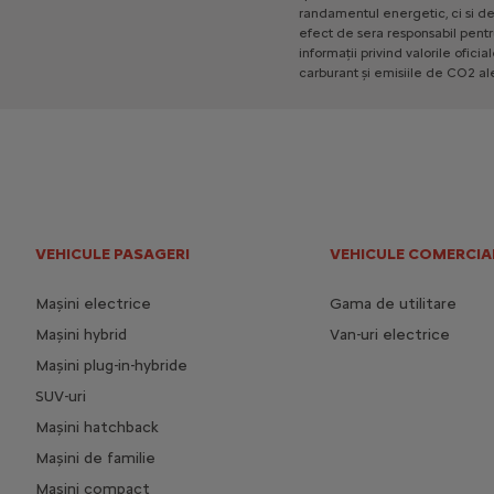
randamentul
energetic,
ci
si
d
efect
de
sera
responsabil
pentr
informații
privind
valorile
oficia
carburant
și
emisiile
de
CO2
al
VEHICULE PASAGERI
VEHICULE COMERCIA
Mașini electrice
Gama de utilitare
Mașini hybrid
Van-uri electrice
Mașini plug-in-hybride
SUV-uri
Mașini hatchback
Mașini de familie
Mașini compact