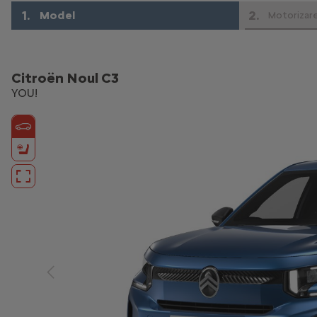
1
.
2
.
Model
Motorizar
Citroën Noul C3
YOU!