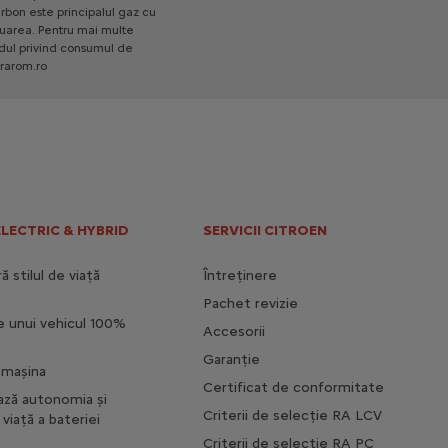
Noul C3 MAX
rbon
este
principalul
gaz
cu
uarea.
Pentru
mai
multe
Caracteristici principale
dul
privind
consumul
de
rarom.ro
Lumini cu aprindere automata si
comutare automata la faza de
drum
Faruri ECO LED
Geamuri electrice spate
Incarcator wireless
ELECTRIC & HYBRID
SERVICII CITROEN
Electric
26 760 € Cu TVA
Incepand de la
 stilul de viață
Întreținere
Mai multe detalii
Pachet revizie
e unui vehicul 100%
Accesorii
Garanție
i mașina
Certificat de conformitate
ază autonomia și
Criterii de selecție RA LCV
viață a bateriei
Criterii de selecție RA PC