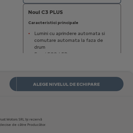
Noul C3 PLUS
Caracteristici principale
Lumini cu aprindere automata si
comutare automata la faza de
drum
Faruri ECO LED
Lumini de zi cu LED
Stergatoarea parbriz automate
18 830 € Cu TVA
Incepand de la
ALEGE NIVELUL DE ECHIPARE
Mai multe detalii
Noul C3 MAX
Caracteristici principale
rust
Motors
SRL
îşi
rezervă
Lumini cu aprindere automata si
decise
de
către
Producător.
comutare automata la faza de