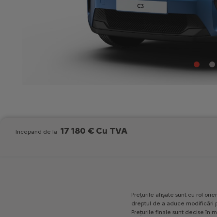
17 180 € Cu TVA
Incepand de la
Prețurile
afișate
sunt
cu
rol
orien
dreptul
de
a
aduce
modificări
Prețurile
finale
sunt
decise
în
m