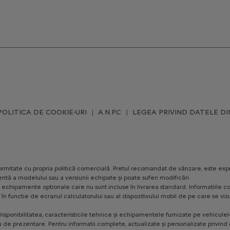
POLITICA DE COOKIE-URI
A.N.P.C
LEGEA PRIVIND DATELE DI
conformitate cu propria politică comercială. Pretul recomandat de vânzare, este exp
ntă a modelului sau a versiunii echipate și poate suferi modificări.
ezinte echipamente optionale care nu sunt incluse în livrarea standard. Informatii
te, în functie de ecranul calculatorului sau al dispozitivului mobil de pe care se
isponibilitatea, caracteristicile tehnice și echipamentele furnizate pe vehiculele 
u de prezentare. Pentru informatii complete, actualizate și personalizate privind o