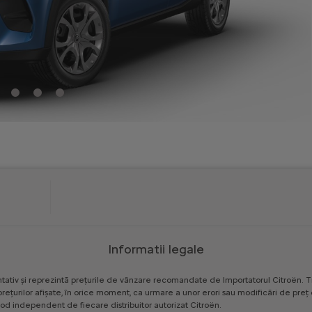
Informatii legale
tativ
și
reprezintă
prețurile
de
vânzare
recomandate
de
Importatorul
Citroën.
T
prețurilor
afișate,
în
orice
moment,
ca
urmare
a
unor
erori
sau
modificări
de
preț
od
independent
de
fiecare
distribuitor
autorizat
Citroën.