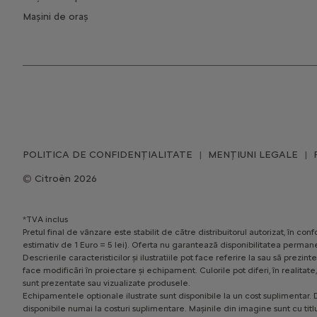
Mașini de oraș
POLITICA DE CONFIDENȚIALITATE
MENȚIUNI LEGALE
Citroën 2026
*TVA inclus
Pretul final de vânzare este stabilit de către distribuitorul autorizat, în 
estimativ de 1 Euro = 5 lei). Oferta nu garantează disponibilitatea permane
Descrierile caracteristicilor și ilustratiile pot face referire la sau să pr
face modificări în proiectare și echipament. Culorile pot diferi, în realita
sunt prezentate sau vizualizate produsele.
Echipamentele optionale ilustrate sunt disponibile la un cost suplimentar. D
disponibile numai la costuri suplimentare. Mașinile din imagine sunt cu titl