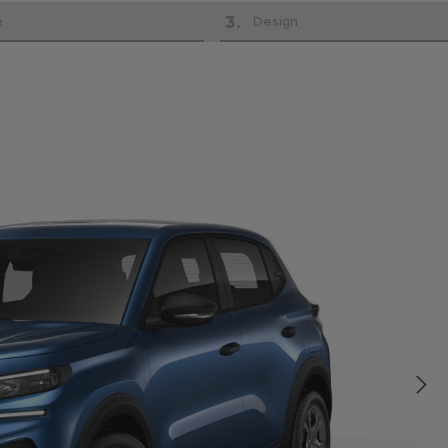
3
.
e
Design