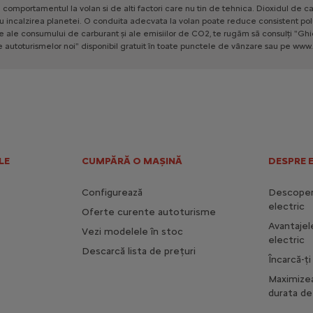
e
comportamentul
la
volan
si
de
alti
factori
care
nu
tin
de
tehnica.
Dioxidul
de
ca
u
incalzirea
planetei.
O
conduita
adecvata
la
volan
poate
reduce
consistent
pol
le
ale
consumului
de
carburant
și
ale
emisiilor
de
CO2,
te
rugăm
să
consulți
"Ghi
e
autoturismelor
noi"
disponibil
gratuit
în
toate
punctele
de
vânzare
sau
pe
www.
LE
CUMPĂRĂ O MAȘINĂ
DESPRE 
Configurează
Descoperă
electric
Oferte curente autoturisme
Avantajel
Vezi modelele în stoc
electric
Descarcă lista de prețuri
Încarcă-ț
Maximize
durata de 