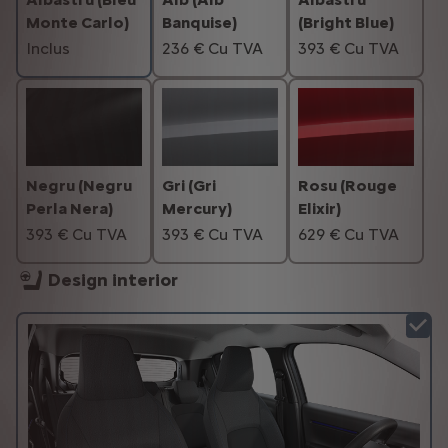
Monte Carlo)
Banquise)
(Bright Blue)
Inclus
236 € Cu TVA
393 € Cu TVA
Negru (Negru
Gri (Gri
Rosu (Rouge
Perla Nera)
Mercury)
Elixir)
393 € Cu TVA
393 € Cu TVA
629 € Cu TVA
Design interior