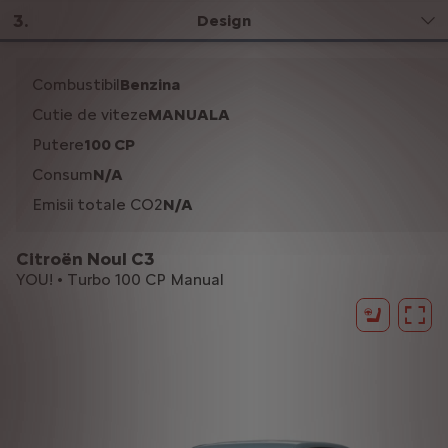
3
.
Design
Combustibil
Benzina
Cutie de viteze
MANUALA
Putere
100 CP
Consum
N/A
Emisii totale CO2
N/A
Citroën Noul C3
YOU! • Turbo 100 CP Manual