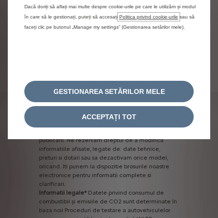
Dacă doriți să aflați mai multe despre cookie-urile pe care le utilizăm și modul
în care să le gestionați, puteți să accesați
Politica privind cookie-urile
sau să
faceți clic pe butonul „Manage my settings” (Gestionarea setărilor mele).
Jante tabla 16" - 205/55 R16
Inclus
GESTIONAREA SETĂRILOR MELE
Informatii legale
ACCEPTAȚI TOT
Am
facut
toate
eforturile
pentru
a
asigura
corectitudinea
specificatiilor
de
produs,
la
data
publicarii.
Ne
rezervam
dreptul
de
a
modifica
informatiile
afisate,
legate
de:
date
tehnice,
preturi
si
dotari
sau
sa
dezactivam
orice
model,
oricand.
Iti
punem
la
dispozitie
brosurile
noastre
electronice
pentru
informatii
complete
si
clarificari.
Informatii
legale*
Datele
privind
consumul
de
combustibil
și
emisiile
de
CO2
sunt
determinate
în
baza
noii
Proceduri
de
testare
a
autovehiculelor