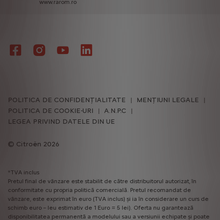
www.rarom.ro
POLITICA DE CONFIDENȚIALITATE
MENȚIUNI LEGALE
POLITICA DE COOKIE-URI
A.N.P.C
LEGEA PRIVIND DATELE DIN UE
Citroën 2026
*TVA inclus
Pretul final de vânzare este stabilit de către distribuitorul autorizat, în
conformitate cu propria politică comercială. Pretul recomandat de
vânzare, este exprimat în euro (TVA inclus) și ia în considerare un curs de
schimb euro – leu estimativ de 1 Euro = 5 lei). Oferta nu garantează
disponibilitatea permanentă a modelului sau a versiunii echipate și poate