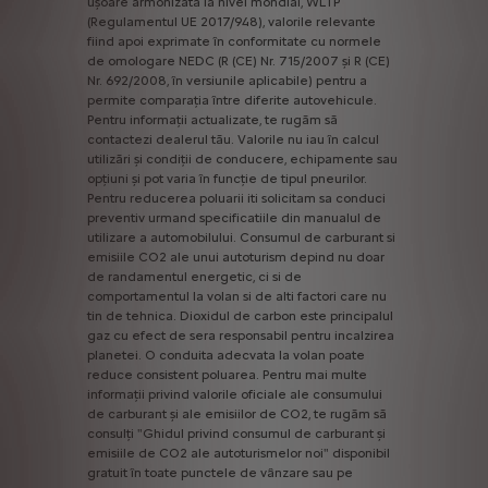
ușoare
armonizată
la
nivel
mondial,
WLTP
(Regulamentul
UE
2017/948),
valorile
relevante
fiind
apoi
exprimate
în
conformitate
cu
normele
de
omologare
NEDC
(R
(CE)
Nr.
715/2007
și
R
(CE)
Nr.
692/2008,
în
versiunile
aplicabile)
pentru
a
permite
comparația
între
diferite
autovehicule.
Pentru
informații
actualizate,
te
rugăm
să
contactezi
dealerul
tău.
Valorile
nu
iau
în
calcul
utilizări
și
condiții
de
conducere,
echipamente
sau
opțiuni
și
pot
varia
în
funcție
de
tipul
pneurilor.
Pentru
reducerea
poluarii
iti
solicitam
sa
conduci
preventiv
urmand
specificatiile
din
manualul
de
utilizare
a
automobilului.
Consumul
de
carburant
si
emisiile
CO2
ale
unui
autoturism
depind
nu
doar
de
randamentul
energetic,
ci
si
de
comportamentul
la
volan
si
de
alti
factori
care
nu
tin
de
tehnica.
Dioxidul
de
carbon
este
principalul
gaz
cu
efect
de
sera
responsabil
pentru
incalzirea
planetei.
O
conduita
adecvata
la
volan
poate
reduce
consistent
poluarea.
Pentru
mai
multe
informații
privind
valorile
oficiale
ale
consumului
de
carburant
și
ale
emisiilor
de
CO2,
te
rugăm
să
consulți
"Ghidul
privind
consumul
de
carburant
și
emisiile
de
CO2
ale
autoturismelor
noi"
disponibil
gratuit
în
toate
punctele
de
vânzare
sau
pe