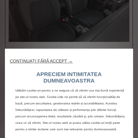
Tapiterie textila YOU Grey gri / negru
Inclus
CONTINUAȚI FĂRĂ ACCEPT →
JANTE
APRECIEM INTIMITATEA
DUMNEAVOASTRA
Utilizăm cookie-uri pentru a ne asigura că vă oferim cea mai bună experiență
pe site-ul nostru web. Cookie-urile ne permit să vă oferim funcționalități de
bază, precum securitatea, gestionarea rețelei și accesibilitatea. Acestea
îmbunătățesc capacitatea de utilizare și performanța prin diferite funcții,
precum recunoașterea limbii, rezultatele căutării și, prin urmare, îmbunătățesc
ceea ce vă oferim. Site-ul nostru web ar putea utiliza cookie-uri terță parte
pentru a trimite reclame care sunt mai relevante pentru dumneavoastră.