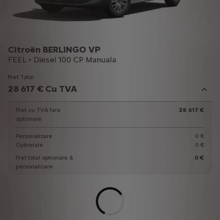
Citroën BERLINGO VP
FEEL • Diesel 100 CP Manuala
Pret Total
28 617 € Cu TVA
Pret cu TVA fara
28 617 €
optionale
Personalizare
0 €
Opționale
0 €
Pret total optionale &
0 €
personalizare