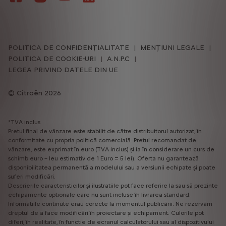
POLITICA DE CONFIDENȚIALITATE
MENȚIUNI LEGALE
POLITICA DE COOKIE-URI
A.N.P.C
LEGEA PRIVIND DATELE DIN UE
Citroën 2026
*TVA inclus
Pretul final de vânzare este stabilit de către distribuitorul autorizat, în
conformitate cu propria politică comercială. Pretul recomandat de
vânzare, este exprimat în euro (TVA inclus) și ia în considerare un curs de
schimb euro – leu estimativ de 1 Euro = 5 lei). Oferta nu garantează
disponibilitatea permanentă a modelului sau a versiunii echipate și poate
suferi modificări.
Descrierile caracteristicilor și ilustratiile pot face referire la sau să prezinte
echipamente optionale care nu sunt incluse în livrarea standard.
Informatiile continute erau corecte la momentul publicării. Ne rezervăm
dreptul de a face modificări în proiectare și echipament. Culorile pot
diferi, în realitate, în functie de ecranul calculatorului sau al dispozitivului