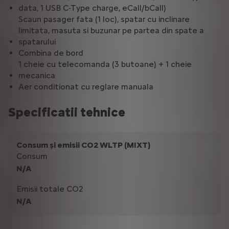
data, 1 USB C-Type charge, eCall/bCall)
Scaun pasager fata (1 loc), spatar cu inclinare
limitata, masuta si buzunar pe partea din spate a
spatarului
Combina de bord
1 cheie cu telecomanda (3 butoane) + 1 cheie
mecanica
Aer conditionat cu reglare manuala
Specificatii tehnice
Consum și emisii CO2 WLTP (MIXT)
Consum
N/A
Emisii totale CO2
N/A