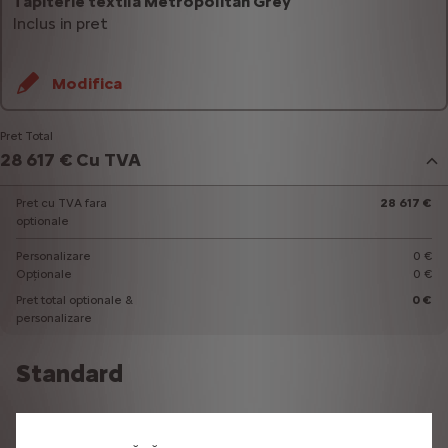
Tapiterie textila Metropolitan Grey
Inclus in pret
Modifica
Pret Total
28 617 € Cu TVA
Pret cu TVA fara
28 617 €
optionale
Personalizare
0 €
Opționale
0 €
Pret total optionale &
0 €
personalizare
Standard
SIGURANTA ACTIVA SI PASIVA