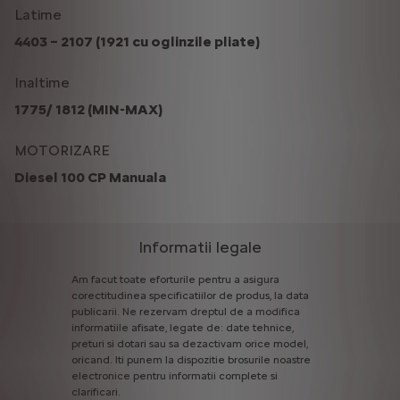
Latime
4403 – 2107 (1921 cu oglinzile pliate)
Inaltime
1775/ 1812 (MIN-MAX)
MOTORIZARE
Diesel 100 CP Manuala
Informatii legale
Am
facut
toate
eforturile
pentru
a
asigura
corectitudinea
specificatiilor
de
produs,
la
data
publicarii.
Ne
rezervam
dreptul
de
a
modifica
informatiile
afisate,
legate
de:
date
tehnice,
preturi
si
dotari
sau
sa
dezactivam
orice
model,
oricand.
Iti
punem
la
dispozitie
brosurile
noastre
electronice
pentru
informatii
complete
si
clarificari.