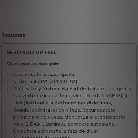
Rezumat
BERLINGO VP FEEL
Caracteristici principale
Asistenta la parcare spate
Jante tabla 16’’ (205/60 R16)
Pack Safety: Sistem avansat de franare de urgenta
cu avertizare in caz de coliziune frontala (AEBS) si
LKA (Asistenta la pastrarea benzii de mers,
Regulator/limitator de viteza, Recunoastere
indicatoare de viteza, Monitorizare atentie sofer
Nivel 2 DAA4, Lumini cu aprindere automata +
Comutare automata la faza de drum