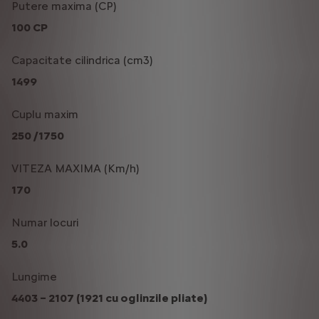
Putere maxima (CP)
100 CP
Capacitate cilindrica (cm3)
1499
Cuplu maxim
250 /1750
VITEZA MAXIMA (Km/h)
170
Numar locuri
5.0
Lungime
4403 – 2107 (1921 cu oglinzile pliate)