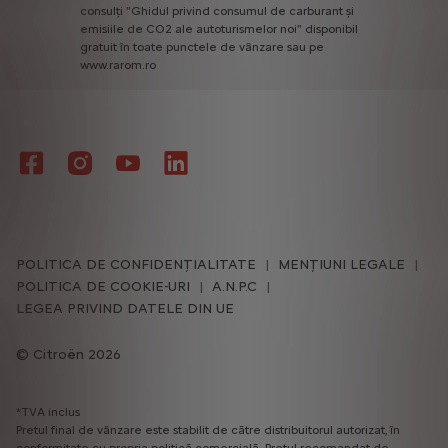
consulți
"Ghidul
privind
consumul
de
carburant
și
emisiile
de
CO2
ale
autoturismelor
noi"
disponibil
gratuit
în
toate
punctele
de
vânzare
sau
pe
www.rarom.ro
POLITICA DE CONFIDENȚIALITATE
MENȚIUNI LEGALE
POLITICA DE COOKIE-URI
A.N.P.C
LEGEA PRIVIND DATELE DIN UE
Citroën 2026
*TVA inclus
Pretul final de vânzare este stabilit de către distribuitorul autorizat, în