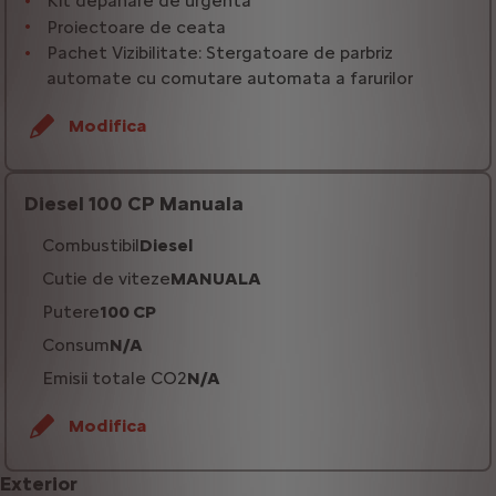
Kit depanare de urgenta
Proiectoare de ceata
Pachet Vizibilitate: Stergatoare de parbriz
automate cu comutare automata a farurilor
Modifica
Diesel 100 CP Manuala
Combustibil
Diesel
Cutie de viteze
MANUALA
Putere
100 CP
Consum
N/A
Emisii totale CO2
N/A
Modifica
Exterior