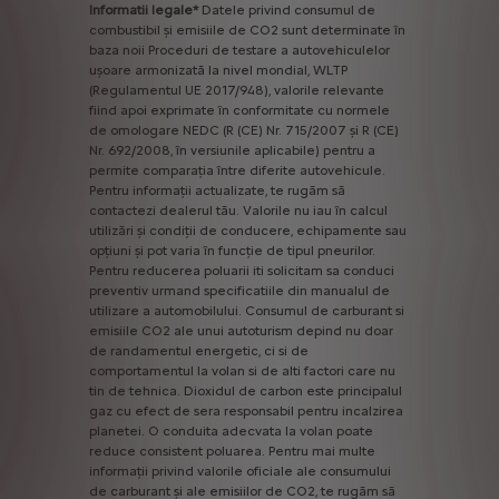
Informatii
legale*
Datele
privind
consumul
de
combustibil
și
emisiile
de
CO2
sunt
determinate
în
baza
noii
Proceduri
de
testare
a
autovehiculelor
ușoare
armonizată
la
nivel
mondial,
WLTP
(Regulamentul
UE
2017/948),
valorile
relevante
fiind
apoi
exprimate
în
conformitate
cu
normele
de
omologare
NEDC
(R
(CE)
Nr.
715/2007
și
R
(CE)
Nr.
692/2008,
în
versiunile
aplicabile)
pentru
a
permite
comparația
între
diferite
autovehicule.
Pentru
informații
actualizate,
te
rugăm
să
contactezi
dealerul
tău.
Valorile
nu
iau
în
calcul
utilizări
și
condiții
de
conducere,
echipamente
sau
opțiuni
și
pot
varia
în
funcție
de
tipul
pneurilor.
Pentru
reducerea
poluarii
iti
solicitam
sa
conduci
preventiv
urmand
specificatiile
din
manualul
de
utilizare
a
automobilului.
Consumul
de
carburant
si
emisiile
CO2
ale
unui
autoturism
depind
nu
doar
de
randamentul
energetic,
ci
si
de
comportamentul
la
volan
si
de
alti
factori
care
nu
tin
de
tehnica.
Dioxidul
de
carbon
este
principalul
gaz
cu
efect
de
sera
responsabil
pentru
incalzirea
planetei.
O
conduita
adecvata
la
volan
poate
reduce
consistent
poluarea.
Pentru
mai
multe
informații
privind
valorile
oficiale
ale
consumului
de
carburant
și
ale
emisiilor
de
CO2,
te
rugăm
să