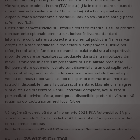
conformitate cu propria politică comercială. Pretul recomandat de
vânzare, este exprimat în euro (TVA inclus) și ia în considerare un curs de
schimb euro – leu estimativ de 1 Euro = 5 lei). Oferta nu garantează
disponibilitatea permanentă a modelului sau a versiunii echipate și poate
suferi modificări.
Descrierile caracteristicilor și ilustratiile pot face referire la sau să prezinte
echipamente optionale care nu sunt incluse în livrarea standard.
Informatiile continute erau corecte la momentul publicării. Ne rezervăm
dreptul de a face modificări în proiectare și echipament. Culorile pot
diferi, în realitate, în functie de ecranul calculatorului sau al dispozitivului
mobil de pe care se vizualizează produsele dar și de luminozitatea din
mediul ambiental în care sunt prezentate sau vizualizate produsele.
Echipamentele optionale ilustrate sunt disponibile la un cost suplimentar.
Disponibilitatea, caracteristicile tehnice și echipamentele furnizate pe
vehiculele noastre pot varia sau pot fi disponibile numai în anumite tări
sau pot fi disponibile numai la costuri suplimentare. Mașinile din imagine
sunt cu titlu de prezentare. Pentru informatii complete, actualizate și
personalizate privind oferta, configuratii disponibile, preturi de vânzare, vă
rugăm să contactati partenerul local Citroen.
Vă rugăm să rețineți că de la 1 noiembrie 2023, PSA Automobiles SA și-a
schimbat numele în Stellantis Auto SAS. Numărul de înregistrare și sediul
central rămân aceleași:
Bd. de l'Europe nr. 2-10 - 78300 Poissy, France; Numărul de înregistrare la
Registrul Comerțului: 542 065 479 RCS Versailles; CIF: FR82542065479.
28 617 € Cu TVA
Pret Total