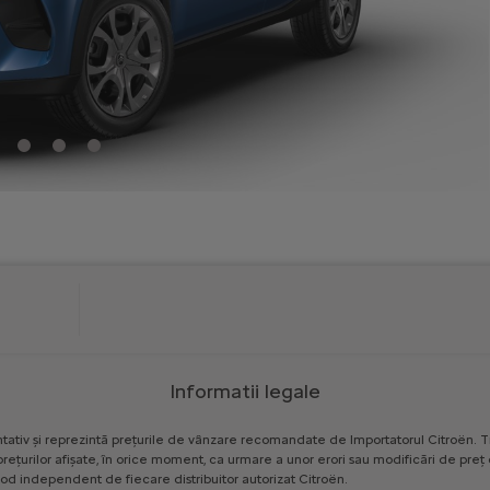
Informatii legale
tativ
și
reprezintă
prețurile
de
vânzare
recomandate
de
Importatorul
Citroën.
T
prețurilor
afișate,
în
orice
moment,
ca
urmare
a
unor
erori
sau
modificări
de
preț
od
independent
de
fiecare
distribuitor
autorizat
Citroën.