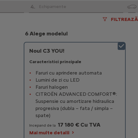
4
.
Echipamente
FILTREAZĂ
6 Alege modelul
Noul C3 YOU!
Caracteristici principale
Faruri cu aprindere automata
Lumini de zi cu LED
Faruri halogen
CITROËN ADVANCED COMFORT®:
Suspensie cu amortizare hidraulica
progresiva (dubla – fata / simpla –
spate)
17 180 € Cu TVA
Incepand de la
Mai multe detalii