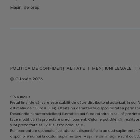
Mașini de oraș
POLITICA DE CONFIDENȚIALITATE
MENȚIUNI LEGALE
Citroën 2026
*TVA inclus
Pretul final de vânzare este stabilit de către distribuitorul autorizat, în 
estimativ de 1 Euro = 5 lei). Oferta nu garantează disponibilitatea permane
Descrierile caracteristicilor și ilustratiile pot face referire la sau să pr
face modificări în proiectare și echipament. Culorile pot diferi, în realita
sunt prezentate sau vizualizate produsele.
Echipamentele optionale ilustrate sunt disponibile la un cost suplimentar. D
disponibile numai la costuri suplimentare. Mașinile din imagine sunt cu titl