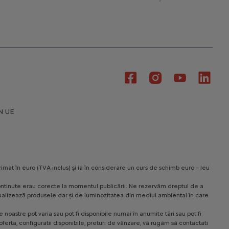
N UE
rimat în euro (TVA inclus) și ia în considerare un curs de schimb euro – leu
le continute erau corecte la momentul publicării. Ne rezervăm dreptul de a
 vizualizează produsele dar și de luminozitatea din mediul ambiental în care
noastre pot varia sau pot fi disponibile numai în anumite tări sau pot fi
ferta, configuratii disponibile, preturi de vânzare, vă rugăm să contactati