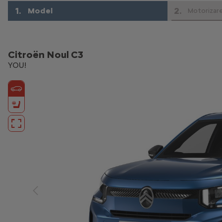
1
.
2
.
Model
Motorizar
Citroën Noul C3
YOU!