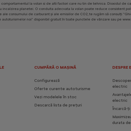
e
comportamentul
la
volan
si
de
alti
factori
care
nu
tin
de
tehnica.
Dioxidul
de
ca
u
incalzirea
planetei.
O
conduita
adecvata
la
volan
poate
reduce
consistent
pol
le
ale
consumului
de
carburant
și
ale
emisiilor
de
CO2,
te
rugăm
să
consulți
"Ghi
e
autoturismelor
noi"
disponibil
gratuit
în
toate
punctele
de
vânzare
sau
pe
www.
LE
CUMPĂRĂ O MAȘINĂ
DESPRE 
Configurează
Descoperă
electric
Oferte curente autoturisme
Avantajel
Vezi modelele în stoc
electric
Descarcă lista de prețuri
Încarcă-ț
Maximize
durata de 