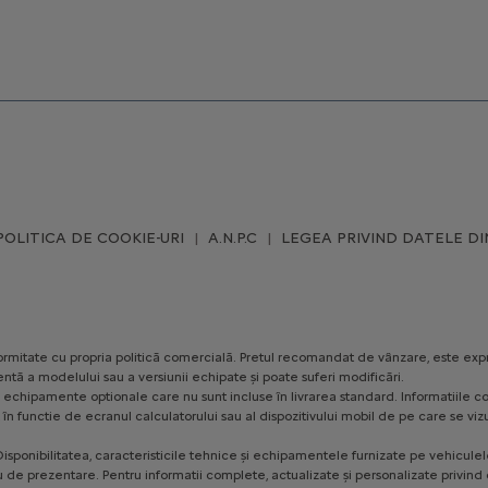
POLITICA DE COOKIE-URI
A.N.P.C
LEGEA PRIVIND DATELE DI
conformitate cu propria politică comercială. Pretul recomandat de vânzare, este exp
ntă a modelului sau a versiunii echipate și poate suferi modificări.
ezinte echipamente optionale care nu sunt incluse în livrarea standard. Informatii
te, în functie de ecranul calculatorului sau al dispozitivului mobil de pe care se
isponibilitatea, caracteristicile tehnice și echipamentele furnizate pe vehiculele 
u de prezentare. Pentru informatii complete, actualizate și personalizate privind o