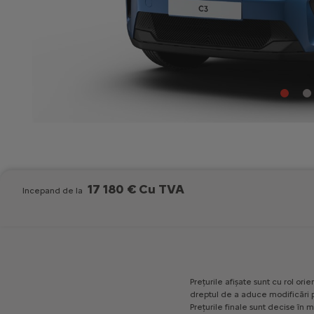
17 180 € Cu TVA
Incepand de la
Prețurile
afișate
sunt
cu
rol
orien
dreptul
de
a
aduce
modificări
Prețurile
finale
sunt
decise
în
m