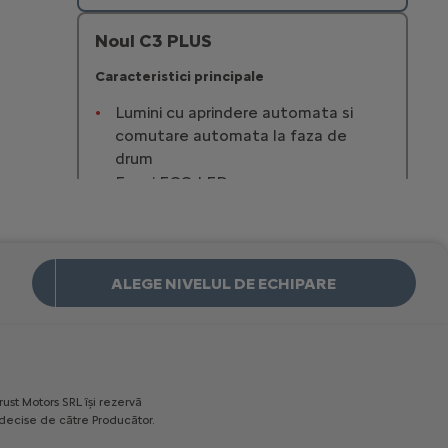
Noul C3 PLUS
Caracteristici principale
Lumini cu aprindere automata si
comutare automata la faza de
drum
Faruri ECO LED
Lumini de zi cu LED
Stergatoarea parbriz automate
18 830 € Cu TVA
Incepand de la
ALEGE NIVELUL DE ECHIPARE
Mai multe detalii
Noul C3 MAX
Caracteristici principale
rust
Motors
SRL
îşi
rezervă
Lumini cu aprindere automata si
decise
de
către
Producător.
comutare automata la faza de