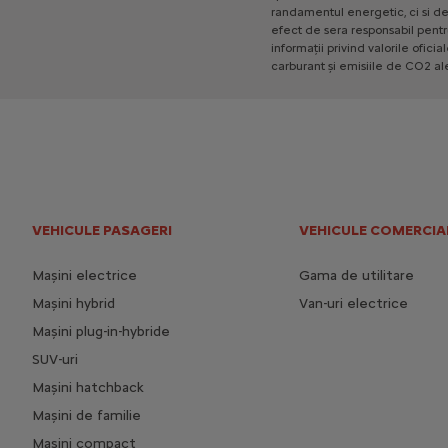
randamentul
energetic,
ci
si
d
efect
de
sera
responsabil
pentr
informații
privind
valorile
oficia
carburant
și
emisiile
de
CO2
al
VEHICULE PASAGERI
VEHICULE COMERCIA
Mașini electrice
Gama de utilitare
Mașini hybrid
Van-uri electrice
Mașini plug-in-hybride
SUV-uri
Mașini hatchback
Mașini de familie
Mașini compact