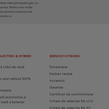
Noul C3 MAX
rbon
este
principalul
gaz
cu
uarea.
Pentru
mai
multe
Caracteristici principale
dul
privind
consumul
de
rarom.ro
Lumini cu aprindere automata si
comutare automata la faza de
drum
Faruri ECO LED
Geamuri electrice spate
Incarcator wireless
ELECTRIC & HYBRID
SERVICII CITROEN
Electric
26 760 € Cu TVA
Incepand de la
 stilul de viață
Întreținere
Mai multe detalii
Pachet revizie
e unui vehicul 100%
Accesorii
Garanție
i mașina
Certificat de conformitate
ază autonomia și
Criterii de selecție RA LCV
viață a bateriei
Criterii de selecție RA PC