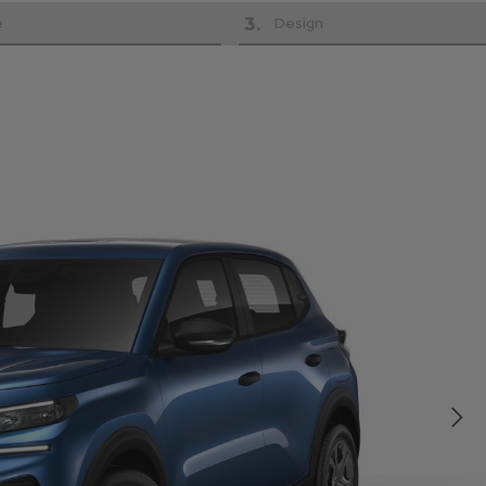
3
.
e
Design