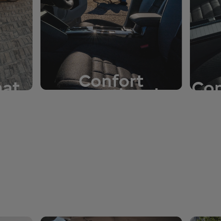
Confort
nat
Com
excepțional