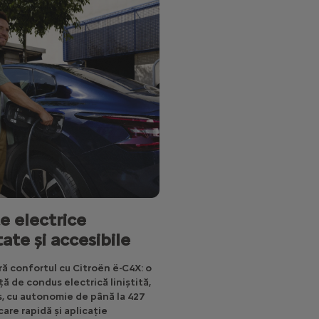
e electrice
ate și accesibile
ă confortul cu Citroën ë-C4X: o
ă de condus electrică liniștită,
s, cu autonomie de până la 427
care rapidă și aplicație