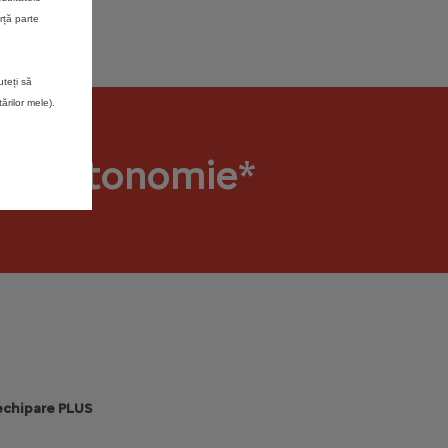
rță parte
uteți să
rilor mele).
de autonomie*
 echipare PLUS