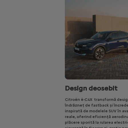
Design deosebit
Citroën ë-C4X transformă desig
îndrăzneț de fastback și încred
inspirată de modelele SUV în av
reale, oferind eficiență aerodin
plăcere sporită la rularea electri