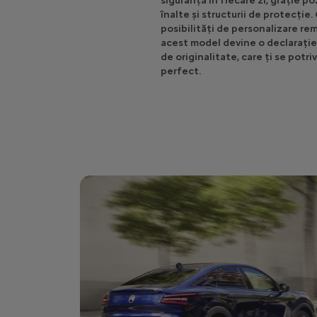
siguranță în fiecare zi, grație po
înalte și structurii de protecție.
posibilități de personalizare rem
acest model devine o declarați
de originalitate, care ți se potri
perfect.