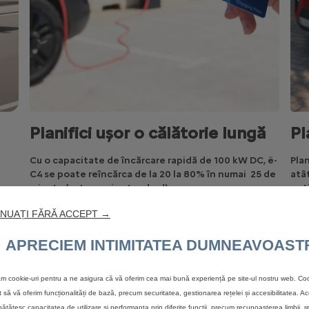
Planifici ușor o călătorie lungă
Pl
Cu o capacitate de încărcare rapidă de 100 kW DC, ë-
Plan
C4 se poate reîncărca de la 20 la 80% în numai 25 de
atât
minute (autonomie standard).
opt
cal
0
NUAȚI FĂRĂ ACCEPT →
bate
*.
este
APRECIEM INTIMITATEA DUMNEAVOAST
de n
zăm cookie-uri pentru a ne asigura că vă oferim cea mai bună experiență pe site-ul nostru web. Coo
t să vă oferim funcționalități de bază, precum securitatea, gestionarea rețelei și accesibilitatea. A
ătățesc capacitatea de utilizare și performanța prin diferite funcții, precum recunoașterea limbii, r