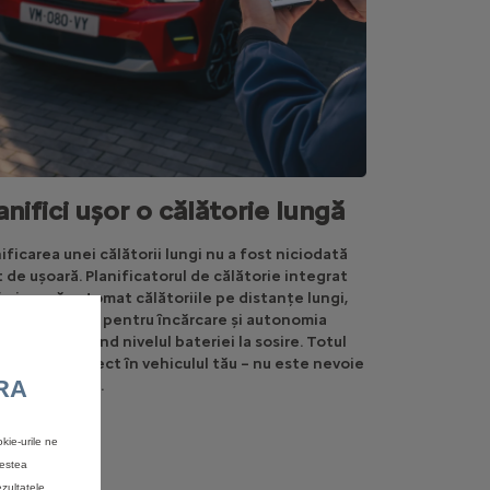
anifici ușor o călătorie lungă
ificarea unei călătorii lungi nu a fost niciodată
 de ușoară. Planificatorul de călătorie integrat
imizează automat călătoriile pe distanțe lungi,
culând opririle pentru încărcare și autonomia
riei, anticipând nivelul bateriei la sosire. Totul
 integrat direct în vehiculul tău – nu este nevoie
RA
icio aplicație.
kie-urile ne
cestea
ezultatele