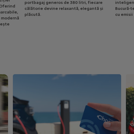
ziției
portbagaj generos de 380 litri, fiecare
inteligen
 Oferind
călătorie devine relaxantă, elegantă și
Bucură-te
arcabile,
plăcută.
cu emisii 
e modernă
vește