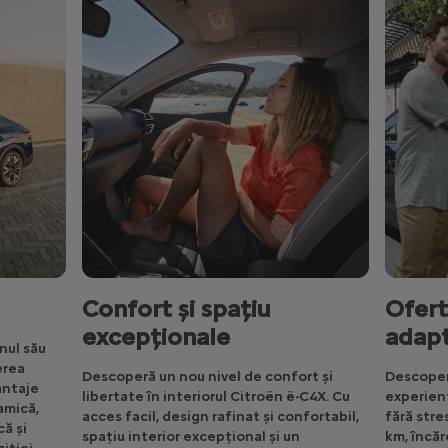
Confort și spațiu
Ofert
excepționale
adapt
nul său
erea
Descoperă un nou nivel de confort și
Descoper
antaje
libertate în interiorul Citroën ë-C4X. Cu
experienț
amică,
acces facil, design rafinat și confortabil,
fără stre
că și
spațiu interior excepțional și un
km, încăr