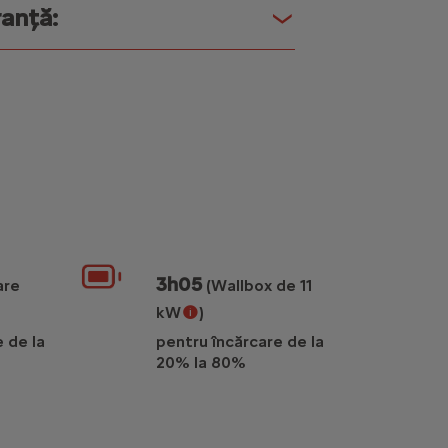
anță:
3h05
are
(Wallbox de 11
kW
)
 de la
pentru încărcare de la
idă până la 100 kW la un încărcător DC (stație de încărcare publică)
Cablul de încărcare Mode 3 inclus permite încă
20% la 80%