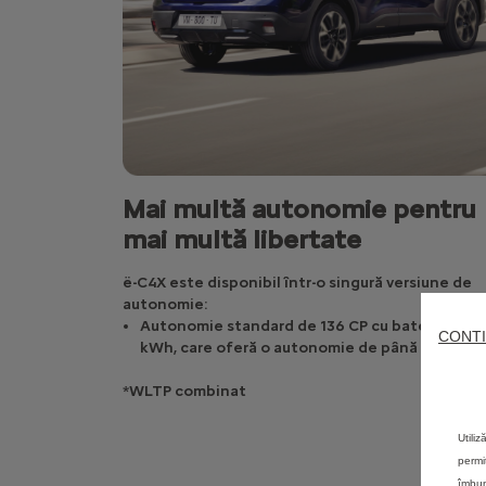
Mai multă autonomie pentru
mai multă libertate
ë-C4X este disponibil într-o singură versiune de
autonomie:
Autonomie standard de 136 CP cu baterie de 5
CONTI
kWh, care oferă o autonomie de până la 360 km
*WLTP combinat
Utili
permi
îmbun