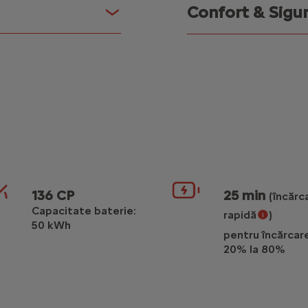
Confort & Sigur
136 CP
25 min
(încărc
Capacitate baterie:
rapidă
)
50 kWh
pentru încărcare
încărcare rap
20% la 80%