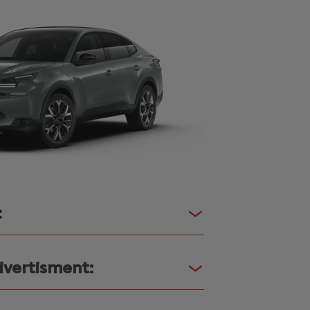
:
divertisment: