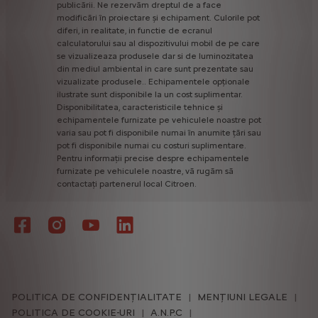
publicării.
Ne
rezervăm
dreptul
de
a
face
modificări
în
proiectare
și
echipament.
Culorile
pot
diferi,
in
realitate,
in
functie
de
ecranul
calculatorului
sau
al
dispozitivului
mobil
de
pe
care
se
vizualizeaza
produsele
dar
si
de
luminozitatea
din
mediul
ambiental
in
care
sunt
prezentate
sau
vizualizate
produsele..
Echipamentele
opționale
ilustrate
sunt
disponibile
la
un
cost
suplimentar.
Disponibilitatea,
caracteristicile
tehnice
și
echipamentele
furnizate
pe
vehiculele
noastre
pot
varia
sau
pot
fi
disponibile
numai
în
anumite
țări
sau
pot
fi
disponibile
numai
cu
costuri
suplimentare.
Pentru
informații
precise
despre
echipamentele
furnizate
pe
vehiculele
noastre,
vă
rugăm
să
contactați
partenerul
local
Citroen.
POLITICA DE CONFIDENȚIALITATE
MENȚIUNI LEGALE
POLITICA DE COOKIE-URI
A.N.P.C