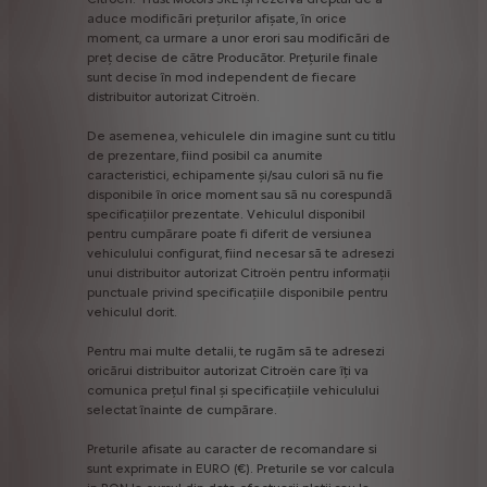
aduce
modificări
prețurilor
afișate,
în
orice
moment,
ca
urmare
a
unor
erori
sau
modificări
de
preț
decise
de
către
Producător.
Prețurile
finale
sunt
decise
în
mod
independent
de
fiecare
distribuitor
autorizat
Citroën.
De
asemenea,
vehiculele
din
imagine
sunt
cu
titlu
de
prezentare,
fiind
posibil
ca
anumite
caracteristici,
echipamente
și/sau
culori
să
nu
fie
disponibile
în
orice
moment
sau
să
nu
corespundă
specificațiilor
prezentate.
Vehiculul
disponibil
pentru
cumpărare
poate
fi
diferit
de
versiunea
vehiculului
configurat,
fiind
necesar
să
te
adresezi
unui
distribuitor
autorizat
Citroën
pentru
informații
punctuale
privind
specificațiile
disponibile
pentru
vehiculul
dorit.
Pentru
mai
multe
detalii,
te
rugăm
să
te
adresezi
oricărui
distribuitor
autorizat
Citroën
care
îți
va
comunica
prețul
final
și
specificațiile
vehiculului
selectat
înainte
de
cumpărare.
Preturile
afisate
au
caracter
de
recomandare
si
sunt
exprimate
in
EURO
(€).
Preturile
se
vor
calcula