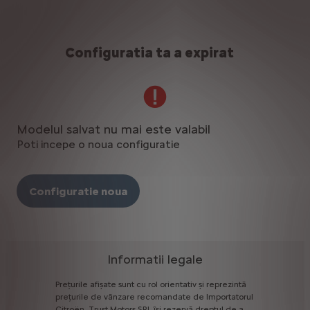
Configuratia ta a expirat
Modelul salvat nu mai este valabil
Poti incepe o noua configuratie
Configuratie noua
Informatii legale
Prețurile
afișate
sunt
cu
rol
orientativ
și
reprezintă
prețurile
de
vânzare
recomandate
de
Importatorul
Citroën.
Trust
Motors
SRL
îşi
rezervă
dreptul
de
a