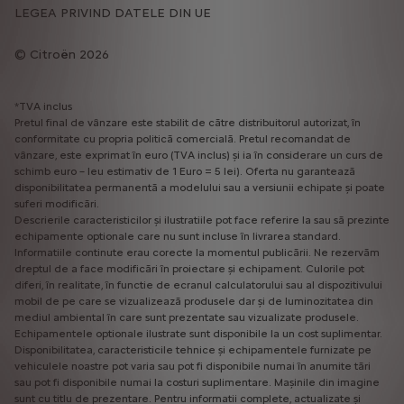
LEGEA PRIVIND DATELE DIN UE
Citroën 2026
*TVA inclus
Pretul final de vânzare este stabilit de către distribuitorul autorizat, în
conformitate cu propria politică comercială. Pretul recomandat de
vânzare, este exprimat în euro (TVA inclus) și ia în considerare un curs de
schimb euro – leu estimativ de 1 Euro = 5 lei). Oferta nu garantează
disponibilitatea permanentă a modelului sau a versiunii echipate și poate
suferi modificări.
Descrierile caracteristicilor și ilustratiile pot face referire la sau să prezinte
echipamente optionale care nu sunt incluse în livrarea standard.
Informatiile continute erau corecte la momentul publicării. Ne rezervăm
dreptul de a face modificări în proiectare și echipament. Culorile pot
diferi, în realitate, în functie de ecranul calculatorului sau al dispozitivului
mobil de pe care se vizualizează produsele dar și de luminozitatea din
mediul ambiental în care sunt prezentate sau vizualizate produsele.
Echipamentele optionale ilustrate sunt disponibile la un cost suplimentar.
Disponibilitatea, caracteristicile tehnice și echipamentele furnizate pe
vehiculele noastre pot varia sau pot fi disponibile numai în anumite tări
sau pot fi disponibile numai la costuri suplimentare. Mașinile din imagine
sunt cu titlu de prezentare. Pentru informatii complete, actualizate și