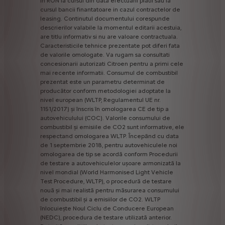
in
RON
la
cursul
din
data
efectuarii
platii
sau
la
cursul
bancii
finantatoare
in
cazul
contractelor
de
leasing.
Continutul
documentului
corespunde
descrierilor
valabile
la
momentul
editarii
acestuia,
are
titlu
informativ
si
nu
are
valoare
contractuala.
Caracteristicile
tehnice
prezentate
pot
diferi
fata
de
valorile
omologate.
Va
rugam
sa
consultati
concesionarii
autorizati
Citroen
pentru
a
primi
cele
mai
recente
informatii.
Consumul
de
combustibil
prezentat
este
un
parametru
determinat
de
producător
conform
metodologiei
adoptate
la
nivel
european
(WLTP,
Regulamentul
UE
nr.
1151/2017)
și
înscris
în
omologarea
CE
de
tip
a
autovehiculului
(COC).
Valorile
consumului
de
combustibil
și
emisiile
de
CO2
sunt
informative,
ele
respectand
omologarea
WLTP.
Începând
cu
data
de
1
septembrie
2018,
pentru
autovehiculele
noi
omologarea
de
tip
se
acordă
conform
Procedurii
de
testare
a
autovehiculelor
ușoare
armonizată
la
nivel
mondial
(World
Harmonised
Light
Vehicle
Test
Procedure,
WLTP),
o
procedură
de
testare
nouă
și
mai
realistă
pentru
măsurarea
consumului
de
combustibil
și
a
emisiilor
de
CO2.
WLTP
înlocuiește
Noul
Ciclu
de
Conducere
European
(NEDC),
procedura
de
testare
utilizată
anterior.