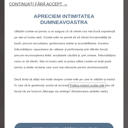
CONTINUAȚI FĂRĂ ACCEPT →
Confort deplin cu autonomii
excepționale
APRECIEM INTIMITATEA
DUMNEAVOASTRA
Noul Citroën C5 Aircross stabilește noi standarde în
materie de libertate de mișcare, cu o autonomie de
Utilizăm cookie-uri pentru a ne asigura că vă oferim cea mai bună experiență
peste 100 km în modul electric cu versiunea plug-in
pe site-ul nostru web. Cookie-urile ne permit să vă oferim funcționalități de
hybrid pentru deplasările zilnice în oraș, până la 680
bază, precum securitatea, gestionarea rețelei și accesibilitatea. Acestea
km* cu versiunea electrică Long range și peste 950 km
îmbunătățesc capacitatea de utilizare și performanța prin diferite funcții,
precum recunoașterea limbii, rezultatele căutării și, prin urmare, îmbunătățesc
cu motorul hybrid.
ciclu combinat WLTP
ceea ce vă oferim. Site-ul nostru web ar putea utiliza cookie-uri terță parte
pentru a trimite reclame care sunt mai relevante pentru dumneavoastră.
Dacă doriți să aflați mai multe despre cookie-urile pe care le utilizăm și modul
în care să le gestionați, puteți să accesați
Politica privind cookie-urile
sau să
faceți clic pe butonul „Manage my settings” (Gestionarea setărilor mele).
Descoperă cele
3 versiuni noi