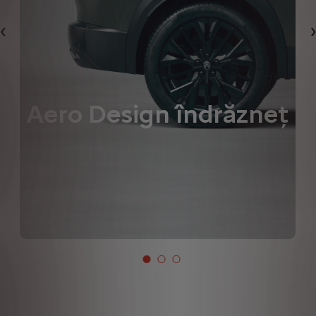
Précédent
Aero Design îndrăzneţ