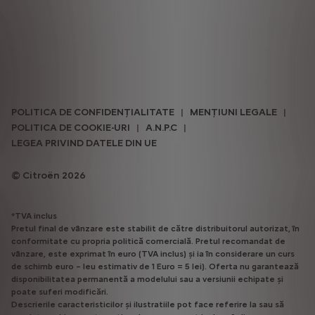
POLITICA DE CONFIDENȚIALITATE
MENȚIUNI LEGALE
POLITICA DE COOKIE-URI
A.N.P.C
LEGEA PRIVIND DATELE DIN UE
Citroën 2026
*TVA inclus
Pretul final de vânzare este stabilit de către distribuitorul autorizat, în
conformitate cu propria politică comercială. Pretul recomandat de
vânzare, este exprimat în euro (TVA inclus) și ia în considerare un curs
de schimb euro – leu estimativ de 1 Euro = 5 lei). Oferta nu garantează
disponibilitatea permanentă a modelului sau a versiunii echipate și
poate suferi modificări.
Descrierile caracteristicilor și ilustratiile pot face referire la sau să