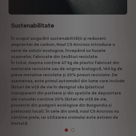
Sustenabilitate
În scopul asigurării sustenabilității și reducerii
amprentei de carbon, Noul C5 Aircross introduce o
serie de soluții ecologice, începând cu husele
scaunelor, fabricate din țesături reciclate.
În total, mașina conține 47 kg de plastic fabricat din
materiale reciclate sau de origine biologică, 160 kg de
piese metalice reciclate și 20% pneuri reciclate. De
asemenea, este primul automobil din lume care include
lăstari de viță de vie în designul său (plasticul
transparent din portiere și din spațiile de depozitare
ale consolei conține 20% lăstari de viță de vie,
proveniți din podgorii ecologice din Burgundia și
prelucrați local). În cele din urmă, noul C5 Aircross nu
conține piele, iar utilizarea cromului este extrem de
limitată.