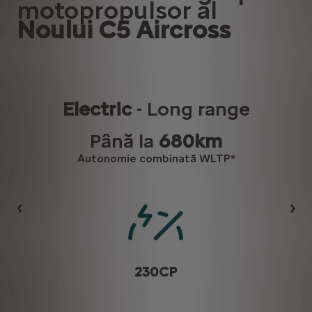
motopropulsor al
Noului C5 Aircross
Electric
- Long range
Până la
680km
Autonomie combinată WLTP*
Précédent
Sui
230CP
î