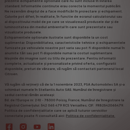
prezinte echipamente optionale care nu sunt incluse în livrarea
standard. Informatiile continute erau corecte la momentul publicării.
Ne rezervăm dreptul de a face modificări în proiectare și echipament.
Culorile pot diferi, în realitate, în functie de ecranul calculatorului sau
al dispozitivului mobil de pe care se vizualizează produsele dar și de
luminozitatea din mediul ambiental în care sunt prezentate sau
vizualizate produsele.
Echipamentele optionale ilustrate sunt disponibile la un cost
suplimentar. Disponibilitatea, caracteristicile tehnice și echipamentele
furnizate pe vehiculele noastre pot varia sau pot fi disponibile numai în
anumite tări sau pot fi disponibile numai la costuri suplimentare.
Mașinile din imagine sunt cu titlu de prezentare. Pentru informatii
complete, actualizate și personalizate privind oferta, configuratii
disponibile, preturi de vânzare, vă rugăm să contactati partenerul local
Citroen.
Vă rugăm să rețineți că de la 1 noiembrie 2023, PSA Automobiles SA și-a
schimbat numele în Stellantis Auto SAS. Numărul de înregistrare și
sediul central rămân aceleași:
Bd. de l'Europe nr. 2-10 - 78300 Poissy, France; Numărul de înregistrare la
Registrul Comerțului: 542 065 479 RCS Versailles; CIF: FR82542065479.
Politica de confidențialitate care se aplică tuturor serviciilor
conectate poate fi consultată aici:
Politica de confidențialitate.