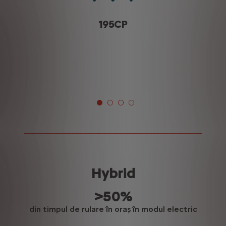
195CP
imp de încărcare de la 0 la 100%: Wallbox: 5h15, priză domestică r
încărcare Mod 2 îți permite să reîncarci la o priză standard (220V).
Hybrid
>50%
din timpul de rulare în oraș în modul electric