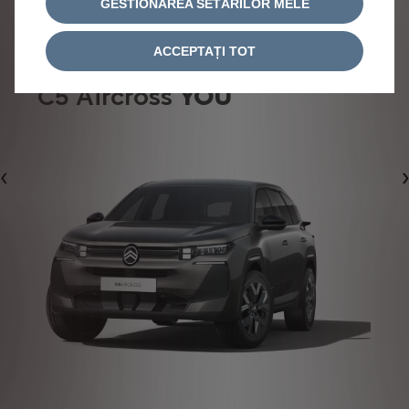
GESTIONAREA SETĂRILOR MELE
ACCEPTAȚI TOT
C5 Aircross
YOU
.
Précédent