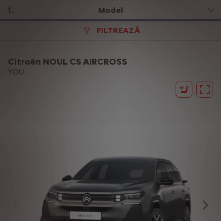
1
.
Model
FILTREAZĂ
Citroën NOUL C5 AIRCROSS
YOU