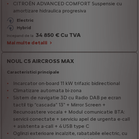
CITROËN ADVANCED COMFORT Suspensie cu
amortizare hidraulica progresiva
Electric
Hybrid
34 850 € Cu TVA
Incepand de la
Mai multe detalii
NOUL C5 AIRCROSS MAX
Caracteristici principale
Incarcator on-board 11 kW trifazic bidirectional
Climatizare automata bi-zona
Sistem de navigatie 3D cu Radio DAB pe ecran
tactil tip “cascada” 13" + Mirror Screen +
Recunoastere vocala + Modul comunicatie BTA:
servicii conectate + serviciu apel de urgenta e-call
+ asistenta a-call + 4 USB type C
Oglinzi exterioare incalzite, rabatabile electric, cu