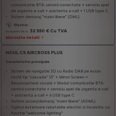
comunicatie BTA: servicii conectate + serviciu apel
de urgenta e-call + asistenta a-call + 1 USB type C
Sistem demaraj "maini libere" (DML)
Electric
32 550 € Cu TVA
Incepand de la
Mai multe detalii
NOUL C5 AIRCROSS PLUS
Caracteristici principale
Sistem de navigatie 3D cu Radio DAB pe ecran
tactil tip “cascada” 13" + Mirror Screen +
Recunoastere vocala + Modul comunicatie BTA:
servicii conectate + serviciu apel de urgenta e-call
+ asistenta a-call + 4 USB type C
Sistem acces/demaraj "maini libere" (ADML)
Oglinzi exterioare rabatabile electric si Incalzite, cu
functie "welcome lighting"