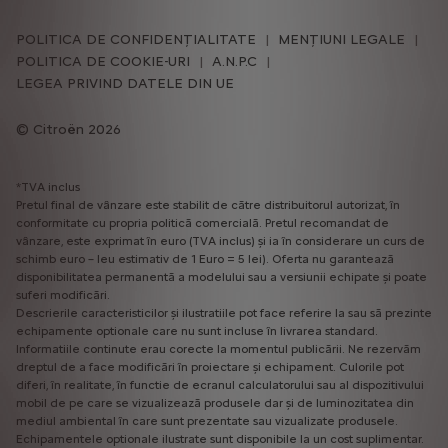
POLITICA DE CONFIDENȚIALITATE
MENȚIUNI LEGALE
POLITICA DE COOKIE-URI
A.N.P.C
LEGEA PRIVIND DATELE DIN UE
Citroën 2026
*TVA inclus
Pretul final de vânzare este stabilit de către distribuitorul autorizat, în
conformitate cu propria politică comercială. Pretul recomandat de
vânzare, este exprimat în euro (TVA inclus) și ia în considerare un curs de
schimb euro – leu estimativ de 1 Euro = 5 lei). Oferta nu garantează
disponibilitatea permanentă a modelului sau a versiunii echipate și poate
suferi modificări.
Descrierile caracteristicilor și ilustratiile pot face referire la sau să prezinte
echipamente optionale care nu sunt incluse în livrarea standard.
Informatiile continute erau corecte la momentul publicării. Ne rezervăm
dreptul de a face modificări în proiectare și echipament. Culorile pot
diferi, în realitate, în functie de ecranul calculatorului sau al dispozitivului
mobil de pe care se vizualizează produsele dar și de luminozitatea din
mediul ambiental în care sunt prezentate sau vizualizate produsele.
Echipamentele optionale ilustrate sunt disponibile la un cost suplimentar.