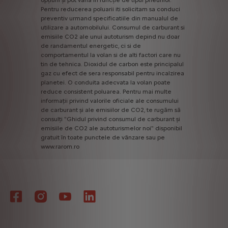
opțiuni
și
pot
varia
în
funcție
de
tipul
pneurilor.
Pentru
reducerea
poluarii
iti
solicitam
sa
conduci
preventiv
urmand
specificatiile
din
manualul
de
utilizare
a
automobilului.
Consumul
de
carburant
si
emisiile
CO2
ale
unui
autoturism
depind
nu
doar
de
randamentul
energetic,
ci
si
de
comportamentul
la
volan
si
de
alti
factori
care
nu
tin
de
tehnica.
Dioxidul
de
carbon
este
principalul
gaz
cu
efect
de
sera
responsabil
pentru
incalzirea
planetei.
O
conduita
adecvata
la
volan
poate
reduce
consistent
poluarea.
Pentru
mai
multe
informații
privind
valorile
oficiale
ale
consumului
de
carburant
și
ale
emisiilor
de
CO2,
te
rugăm
să
consulți
"Ghidul
privind
consumul
de
carburant
și
emisiile
de
CO2
ale
autoturismelor
noi"
disponibil
gratuit
în
toate
punctele
de
vânzare
sau
pe
www.rarom.ro