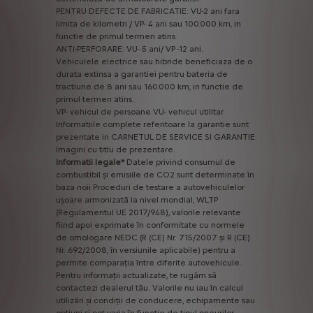
PENTRU
DEFECTE
DE
FABRICATIE:
VU-2
ani
fara
limita
de
kilometri
/
VP-
4
ani
sau
100.000
km,
in
functie
de
primul
termen
atins
ANTI-PERFORARE:
VU-
5
ani/
VP
-12
ani.
Vehiculele
electrice
sau
hibride
beneficiaza
de
o
durata
extinsa
a
garantiei
pentru
bateria
de
tractiune
de
8
ani
sau
160.000
km,
in
functie
de
primul
termen
atins.
VP-
vehicul
de
persoane
VU-
vehicul
utilitar.
Informatiile
complete
referitoare
la
garantie
sunt
prezentate
in
CARNETUL
DE
SERVICE
SI
GARANTIE.
Imagini
cu
titlu
de
prezentare.
Informatii
legale*
Datele
privind
consumul
de
combustibil
și
emisiile
de
CO2
sunt
determinate
în
baza
noii
Proceduri
de
testare
a
autovehiculelor
ușoare
armonizată
la
nivel
mondial,
WLTP
(Regulamentul
UE
2017/948),
valorile
relevante
fiind
apoi
exprimate
în
conformitate
cu
normele
de
omologare
NEDC
(R
(CE)
Nr.
715/2007
și
R
(CE)
Nr.
692/2008,
în
versiunile
aplicabile)
pentru
a
permite
comparația
între
diferite
autovehicule.
Pentru
informații
actualizate,
te
rugăm
să
contactezi
dealerul
tău.
Valorile
nu
iau
în
calcul
utilizări
și
condiții
de
conducere,
echipamente
sau