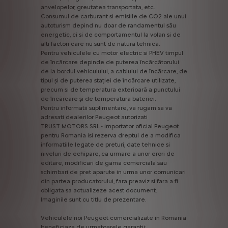
anvelopelor,
greutatea
transportata,
etc.
Consumul
de
carburant
si
emisiile
de
CO2
ale
unui
autoturism
depind
nu
doar
de
randamentul
său
energetic,
ci
si
de
comportamentul
la
volan
si
de
alti
factori
care
nu
sunt
de
natura
tehnica.
Pentru
vehiculele
cu
motor
electric
si
PHEV
timpul
de
încărcare
depinde
de
puterea
încărcătorului
de
la
bordul
vehiculului,
a
cablului
de
încărcare,
de
tipul
și
de
puterea
stației
de
încărcare
utilizate,
precum
si
de
temperatura
exterioară
a
punctului
de
încărcare
și
de
temperatura
bateriei.
Pentru
informatii
suplimentare,
va
rugam
sa
va
adresati
dealerilor
Peugeot
autorizati
TRUST
MOTORS
SRL
-
importator
oficial
Peugeot
pentru
Romania
isi
rezerva
dreptul
de
a
modifica
informatiile
legate
de
preturi,
date
tehnice
si
niveluri
de
echipare,
ca
urmare
a
unor
erori
de
editare,
modificari
de
gama
comerciala
sau
schimbari
de
pret
aparute
in
urma
unor
comunicari
din
partea
producatorului,
fara
preaviz
si
fara
a
fi
obligata
sa
actualizeze
acest
document.
Imaginile
sunt
cu
titlu
de
prezentare.
Vehiculele
noi
Peugeot
comercializate
in
Romania
beneficiaza
de
urmatoarele
garantii: