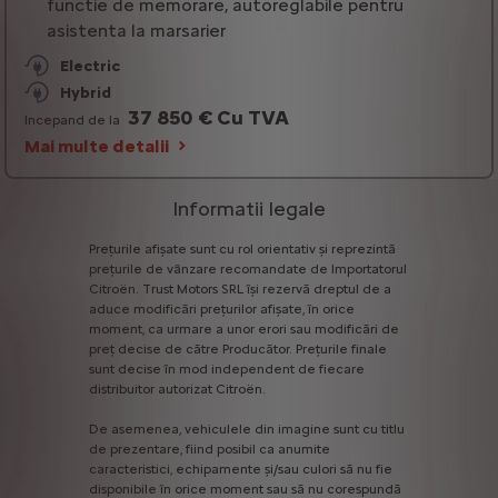
functie de memorare, autoreglabile pentru
asistenta la marsarier
Electric
Hybrid
37 850 € Cu TVA
Incepand de la
Mai multe detalii
Informatii legale
Prețurile
afișate
sunt
cu
rol
orientativ
și
reprezintă
prețurile
de
vânzare
recomandate
de
Importatorul
Citroën.
Trust
Motors
SRL
îşi
rezervă
dreptul
de
a
aduce
modificări
prețurilor
afișate,
în
orice
moment,
ca
urmare
a
unor
erori
sau
modificări
de
preț
decise
de
către
Producător.
Prețurile
finale
sunt
decise
în
mod
independent
de
fiecare
distribuitor
autorizat
Citroën.
De
asemenea,
vehiculele
din
imagine
sunt
cu
titlu
de
prezentare,
fiind
posibil
ca
anumite
caracteristici,
echipamente
și/sau
culori
să
nu
fie
disponibile
în
orice
moment
sau
să
nu
corespundă