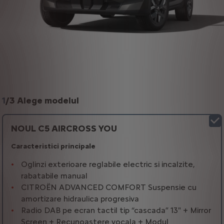
1
/
3 Alege modelul
NOUL C5 AIRCROSS YOU
Caracteristici principale
Oglinzi exterioare reglabile electric si incalzite,
rabatabile manual
CITROËN ADVANCED COMFORT Suspensie cu
amortizare hidraulica progresiva
Radio DAB pe ecran tactil tip “cascada” 13" + Mirror
Screen + Recunoastere vocala + Modul