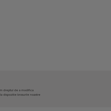
am
dreptul
de
a
modifica
la
dispozitie
brosurile
noastre