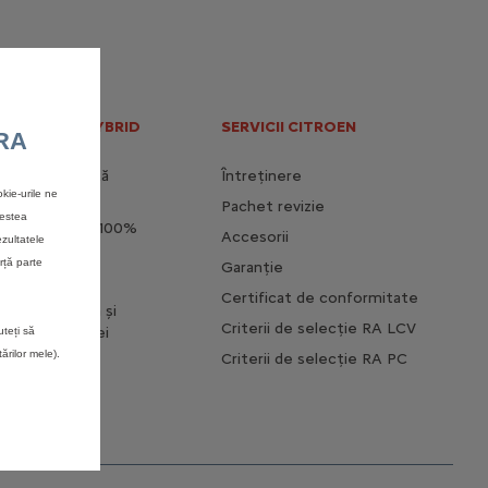
ELECTRIC & HYBRID
SERVICII CITROEN
RA
 stilul de viață
Întreținere
kie-urile ne
Pachet revizie
cestea
e unui vehicul 100%
Accesorii
ezultatele
rță parte
Garanție
i mașina
Certificat de conformitate
ază autonomia și
Criterii de selecție RA LCV
viață a bateriei
uteți să
rilor mele).
Criterii de selecție RA PC