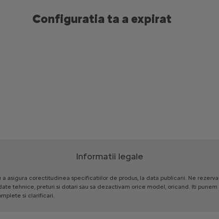
Configuratia ta a expirat
Informatii legale
u
a
asigura
corectitudinea
specificatiilor
de
produs,
la
data
publicarii.
Ne
rezerv
date
tehnice,
preturi
si
dotari
sau
sa
dezactivam
orice
model,
oricand.
Iti
punem
omplete
si
clarificari.