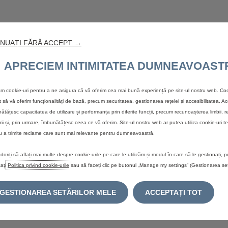
NUAȚI FĂRĂ ACCEPT →
LE
CUMPĂRĂ O MAȘINĂ
DESPRE 
APRECIEM INTIMITATEA DUMNEAVOAST
Configurează
Descoperă
zăm cookie-uri pentru a ne asigura că vă oferim cea mai bună experiență pe site-ul nostru web. Coo
electric
Oferte curente autoturisme
t să vă oferim funcționalități de bază, precum securitatea, gestionarea rețelei și accesibilitatea. A
Avantajel
Vezi modelele în stoc
ătățesc capacitatea de utilizare și performanța prin diferite funcții, precum recunoașterea limbii, r
electric
rii și, prin urmare, îmbunătățesc ceea ce vă oferim. Site-ul nostru web ar putea utiliza cookie-uri te
Descarcă lista de prețuri
Încarcă-ț
u a trimite reclame care sunt mai relevante pentru dumneavoastră.
Maximize
durata de 
doriți să aflați mai multe despre cookie-urile pe care le utilizăm și modul în care să le gestionați, p
ați
Politica privind cookie-urile
sau să faceți clic pe butonul „Manage my settings” (Gestionarea setă
GESTIONAREA SETĂRILOR MELE
ACCEPTAȚI TOT