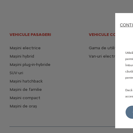
CONTI
VEHICULE PASAGERI
VEHICULE COMERCIA
Mașini electrice
Gama de utilitare
Utili
Mașini hybrid
Van-uri electrice
permi
Mașini plug-in-hybride
îmbun
căută
SUV-uri
pentr
Mașini hatchback
Mașini de familie
Dacă 
acces
Mașini compact
Mașini de oraș