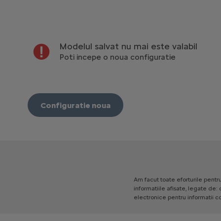
Modelul salvat nu mai este valabil
Poti incepe o noua configuratie
Configuratie noua
Am
facut
toate
eforturile
pentr
informatiile
afisate,
legate
de:
electronice
pentru
informatii
c