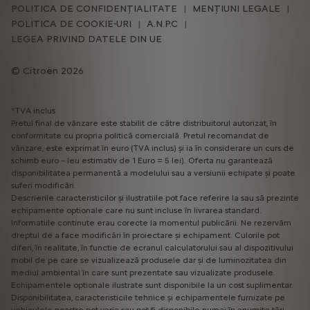
POLITICA DE CONFIDENȚIALITATE
MENȚIUNI LEGALE
POLITICA DE COOKIE-URI
A.N.P.C
LEGEA PRIVIND DATELE DIN UE
Citroën 2026
*TVA inclus
Pretul final de vânzare este stabilit de către distribuitorul autorizat, în
conformitate cu propria politică comercială. Pretul recomandat de
vânzare, este exprimat în euro (TVA inclus) și ia în considerare un curs de
schimb euro – leu estimativ de 1 Euro = 5 lei). Oferta nu garantează
disponibilitatea permanentă a modelului sau a versiunii echipate și poate
suferi modificări.
Descrierile caracteristicilor și ilustratiile pot face referire la sau să prezinte
echipamente optionale care nu sunt incluse în livrarea standard.
Informatiile continute erau corecte la momentul publicării. Ne rezervăm
dreptul de a face modificări în proiectare și echipament. Culorile pot
diferi, în realitate, în functie de ecranul calculatorului sau al dispozitivului
mobil de pe care se vizualizează produsele dar și de luminozitatea din
mediul ambiental în care sunt prezentate sau vizualizate produsele.
Echipamentele optionale ilustrate sunt disponibile la un cost suplimentar.
Disponibilitatea, caracteristicile tehnice și echipamentele furnizate pe