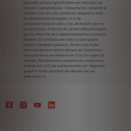
preventiv
urmand
specificatiile
din
manualul
de
utilizare
a
automobilului.
Consumul
de
carburant
si
emisiile
CO2
ale
unui
autoturism
depind
nu
doar
de
randamentul
energetic,
ci
si
de
comportamentul
la
volan
si
de
alti
factori
care
nu
tin
de
tehnica.
Dioxidul
de
carbon
este
principalul
gaz
cu
efect
de
sera
responsabil
pentru
incalzirea
planetei.
O
conduita
adecvata
la
volan
poate
reduce
consistent
poluarea.
Pentru
mai
multe
informații
privind
valorile
oficiale
ale
consumului
de
carburant
și
ale
emisiilor
de
CO2,
te
rugăm
să
consulți
"Ghidul
privind
consumul
de
carburant
și
emisiile
de
CO2
ale
autoturismelor
noi"
disponibil
gratuit
în
toate
punctele
de
vânzare
sau
pe
www.rarom.ro