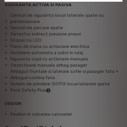
SIGURANTA ACTIVA SI PASIVA
Centuri de siguranta locuri laterale spate cu
pretensionare
Senzori de parcare spate
Detector indirect presiune pneuri
Stopuri cu LED
Frana de mana cu actionare electrica
Inchidere automata a usilor in rulaj
Siguranta copii cu actionare manuala
Dezactivare manuala airbag pasager
Airbaguri frontale si laterale sofer si pasager fata +
Airbaguri cortina fata
Sistem de prindere ISOFIX locuri laterale spate
Pack Safety Plus
DESIGN
Pavilion in culoarea caroseriei