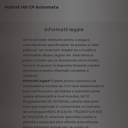
Hybrid 145 CP Automata
Informatii legale
Am
facut
toate
eforturile
pentru
a
asigura
corectitudinea
specificatiilor
de
produs,
la
data
publicarii.
Ne
rezervam
dreptul
de
a
modifica
informatiile
afisate,
legate
de:
date
tehnice,
preturi
si
dotari
sau
sa
dezactivam
orice
model,
oricand.
Iti
punem
la
dispozitie
brosurile
noastre
electronice
pentru
informatii
complete
si
clarificari.
Informatii
legale*
Datele
privind
consumul
de
combustibil
și
emisiile
de
CO2
sunt
determinate
în
baza
noii
Proceduri
de
testare
a
autovehiculelor
ușoare
armonizată
la
nivel
mondial,
WLTP
(Regulamentul
UE
2017/948),
valorile
relevante
fiind
apoi
exprimate
în
conformitate
cu
normele
de
omologare
NEDC
(R
(CE)
Nr.
715/2007
și
R
(CE)
Nr.
692/2008,
în
versiunile
aplicabile)
pentru
a
permite
comparația
între
diferite
autovehicule.
Pentru
informații
actualizate,
te
rugăm
să