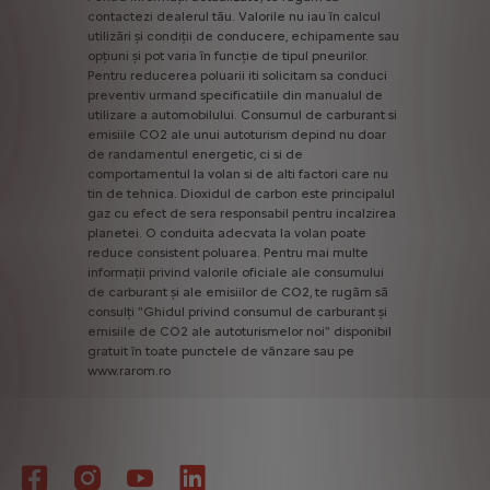
contactezi
dealerul
tău.
Valorile
nu
iau
în
calcul
utilizări
și
condiții
de
conducere,
echipamente
sau
opțiuni
și
pot
varia
în
funcție
de
tipul
pneurilor.
Pentru
reducerea
poluarii
iti
solicitam
sa
conduci
preventiv
urmand
specificatiile
din
manualul
de
utilizare
a
automobilului.
Consumul
de
carburant
si
emisiile
CO2
ale
unui
autoturism
depind
nu
doar
de
randamentul
energetic,
ci
si
de
comportamentul
la
volan
si
de
alti
factori
care
nu
tin
de
tehnica.
Dioxidul
de
carbon
este
principalul
gaz
cu
efect
de
sera
responsabil
pentru
incalzirea
planetei.
O
conduita
adecvata
la
volan
poate
reduce
consistent
poluarea.
Pentru
mai
multe
informații
privind
valorile
oficiale
ale
consumului
de
carburant
și
ale
emisiilor
de
CO2,
te
rugăm
să
consulți
"Ghidul
privind
consumul
de
carburant
și
emisiile
de
CO2
ale
autoturismelor
noi"
disponibil
gratuit
în
toate
punctele
de
vânzare
sau
pe
www.rarom.ro