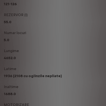
121-126
REZERVOR (l)
55.0
Numar locuri
5.0
Lungime
4652.0
Latime
1936 (2108 cu oglinzile nepliate)
Inaltime
1688.0
MOTORIZARE