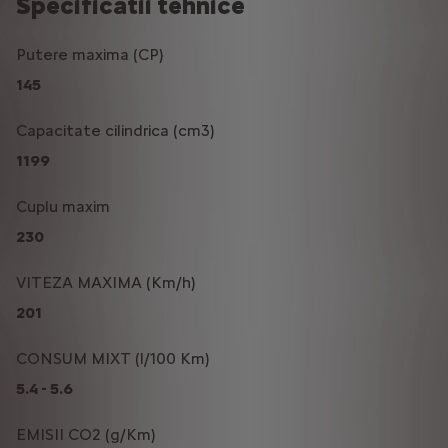
Specificatii tehnice
Putere maxima (CP)
145
Capacitate cilindrica (cm3)
1199
Cuplu maxim
230
VITEZA MAXIMA (Km/h)
201
CONSUM MIXT (l/100 Km)
5.4 - 5.6
EMISII CO2 (g/Km)