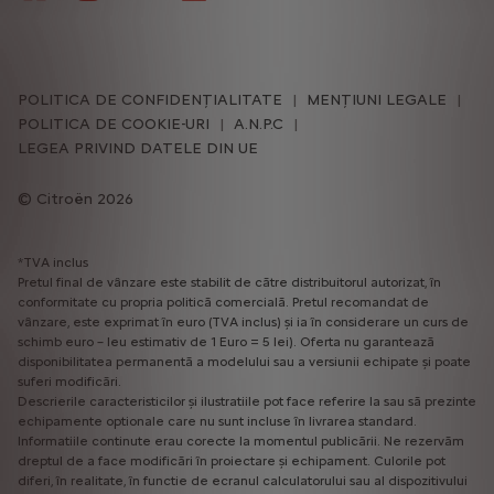
POLITICA DE CONFIDENȚIALITATE
MENȚIUNI LEGALE
POLITICA DE COOKIE-URI
A.N.P.C
LEGEA PRIVIND DATELE DIN UE
Citroën 2026
*TVA inclus
Pretul final de vânzare este stabilit de către distribuitorul autorizat, în
conformitate cu propria politică comercială. Pretul recomandat de
vânzare, este exprimat în euro (TVA inclus) și ia în considerare un curs de
schimb euro – leu estimativ de 1 Euro = 5 lei). Oferta nu garantează
disponibilitatea permanentă a modelului sau a versiunii echipate și poate
suferi modificări.
Descrierile caracteristicilor și ilustratiile pot face referire la sau să prezinte
echipamente optionale care nu sunt incluse în livrarea standard.
Informatiile continute erau corecte la momentul publicării. Ne rezervăm
dreptul de a face modificări în proiectare și echipament. Culorile pot
diferi, în realitate, în functie de ecranul calculatorului sau al dispozitivului