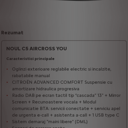
Rezumat
NOUL C5 AIRCROSS YOU
Caracteristici principale
Oglinzi exterioare reglabile electric si incalzite,
rabatabile manual
CITROËN ADVANCED COMFORT Suspensie cu
amortizare hidraulica progresiva
Radio DAB pe ecran tactil tip “cascada” 13" + Mirror
Screen + Recunoastere vocala + Modul
comunicatie BTA: servicii conectate + serviciu apel
de urgenta e-call + asistenta a-call + 1 USB type C
Sistem demaraj "maini libere" (DML)