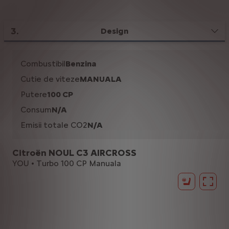
3
.
Design
Combustibil
Benzina
Cutie de viteze
MANUALA
Putere
100 CP
Consum
N/A
Emisii totale CO2
N/A
Citroën NOUL C3 AIRCROSS
YOU • Turbo 100 CP Manuala