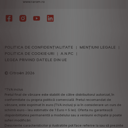
www.rarom.ro
POLITICA DE CONFIDENȚIALITATE
MENȚIUNI LEGALE
POLITICA DE COOKIE-URI
A.N.P.C
LEGEA PRIVIND DATELE DIN UE
Citroën 2026
*TVA inclus
Pretul final de vânzare este stabilit de către distribuitorul autorizat, în
conformitate cu propria politică comercială. Pretul recomandat de
vânzare, este exprimat în euro (TVA inclus) și ia în considerare un curs de
schimb euro – leu estimativ de 1 Euro = 5 lei). Oferta nu garantează
disponibilitatea permanentă a modelului sau a versiunii echipate și poate
suferi modificări.
Descrierile caracteristicilor și ilustratiile pot face referire la sau să prezinte