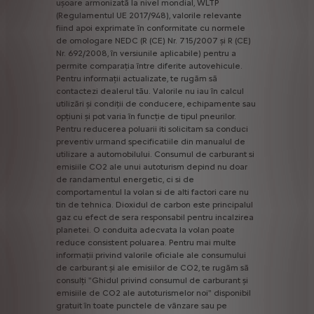
ușoare
armonizată
la
nivel
mondial,
WLTP
(Regulamentul
UE
2017/948),
valorile
relevante
fiind
apoi
exprimate
în
conformitate
cu
normele
de
omologare
NEDC
(R
(CE)
Nr.
715/2007
și
R
(CE)
Nr.
692/2008,
în
versiunile
aplicabile)
pentru
a
permite
comparația
între
diferite
autovehicule.
Pentru
informații
actualizate,
te
rugăm
să
contactezi
dealerul
tău.
Valorile
nu
iau
în
calcul
utilizări
și
condiții
de
conducere,
echipamente
sau
opțiuni
și
pot
varia
în
funcție
de
tipul
pneurilor.
Pentru
reducerea
poluarii
iti
solicitam
sa
conduci
preventiv
urmand
specificatiile
din
manualul
de
utilizare
a
automobilului.
Consumul
de
carburant
si
emisiile
CO2
ale
unui
autoturism
depind
nu
doar
de
randamentul
energetic,
ci
si
de
comportamentul
la
volan
si
de
alti
factori
care
nu
tin
de
tehnica.
Dioxidul
de
carbon
este
principalul
gaz
cu
efect
de
sera
responsabil
pentru
incalzirea
planetei.
O
conduita
adecvata
la
volan
poate
reduce
consistent
poluarea.
Pentru
mai
multe
informații
privind
valorile
oficiale
ale
consumului
de
carburant
și
ale
emisiilor
de
CO2,
te
rugăm
să
consulți
"Ghidul
privind
consumul
de
carburant
și
emisiile
de
CO2
ale
autoturismelor
noi"
disponibil
gratuit
în
toate
punctele
de
vânzare
sau
pe