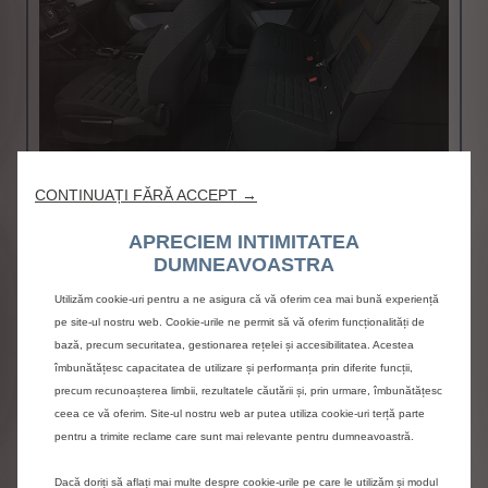
CONTINUAȚI FĂRĂ ACCEPT →
Tapiterie textila Urban Bronze (negru)
Inclus
APRECIEM INTIMITATEA
DUMNEAVOASTRA
JANTE
Utilizăm cookie-uri pentru a ne asigura că vă oferim cea mai bună experiență
pe site-ul nostru web. Cookie-urile ne permit să vă oferim funcționalități de
bază, precum securitatea, gestionarea rețelei și accesibilitatea. Acestea
îmbunătățesc capacitatea de utilizare și performanța prin diferite funcții,
precum recunoașterea limbii, rezultatele căutării și, prin urmare, îmbunătățesc
ceea ce vă oferim. Site-ul nostru web ar putea utiliza cookie-uri terță parte
pentru a trimite reclame care sunt mai relevante pentru dumneavoastră.
Dacă doriți să aflați mai multe despre cookie-urile pe care le utilizăm și modul