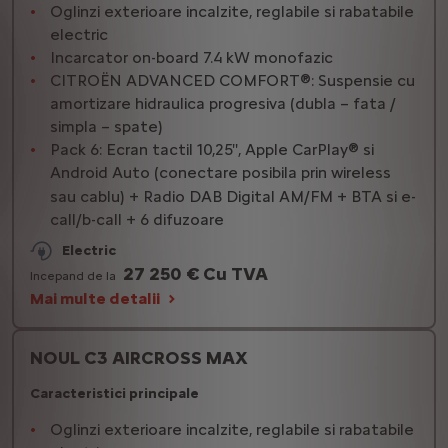
Oglinzi exterioare incalzite, reglabile si rabatabile
electric
Incarcator on-board 7.4 kW monofazic
CITROËN ADVANCED COMFORT®: Suspensie cu
amortizare hidraulica progresiva (dubla – fata /
simpla – spate)
Pack 6: Ecran tactil 10,25'', Apple CarPlay® si
Android Auto (conectare posibila prin wireless
sau cablu) + Radio DAB Digital AM/FM + BTA si e-
call/b-call + 6 difuzoare
Electric
27 250 € Cu TVA
Incepand de la
Mai multe detalii
NOUL C3 AIRCROSS MAX
Caracteristici principale
Oglinzi exterioare incalzite, reglabile si rabatabile