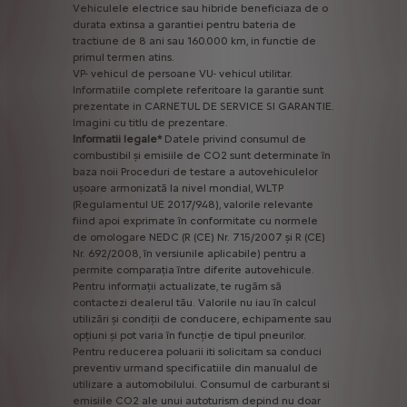
Vehiculele
electrice
sau
hibride
beneficiaza
de
o
durata
extinsa
a
garantiei
pentru
bateria
de
tractiune
de
8
ani
sau
160.000
km,
in
functie
de
primul
termen
atins.
VP-
vehicul
de
persoane
VU-
vehicul
utilitar.
Informatiile
complete
referitoare
la
garantie
sunt
prezentate
in
CARNETUL
DE
SERVICE
SI
GARANTIE.
Imagini
cu
titlu
de
prezentare.
Informatii
legale*
Datele
privind
consumul
de
combustibil
și
emisiile
de
CO2
sunt
determinate
în
baza
noii
Proceduri
de
testare
a
autovehiculelor
ușoare
armonizată
la
nivel
mondial,
WLTP
(Regulamentul
UE
2017/948),
valorile
relevante
fiind
apoi
exprimate
în
conformitate
cu
normele
de
omologare
NEDC
(R
(CE)
Nr.
715/2007
și
R
(CE)
Nr.
692/2008,
în
versiunile
aplicabile)
pentru
a
permite
comparația
între
diferite
autovehicule.
Pentru
informații
actualizate,
te
rugăm
să
contactezi
dealerul
tău.
Valorile
nu
iau
în
calcul
utilizări
și
condiții
de
conducere,
echipamente
sau
opțiuni
și
pot
varia
în
funcție
de
tipul
pneurilor.
Pentru
reducerea
poluarii
iti
solicitam
sa
conduci
preventiv
urmand
specificatiile
din
manualul
de
utilizare
a
automobilului.
Consumul
de
carburant
si
emisiile
CO2
ale
unui
autoturism
depind
nu
doar