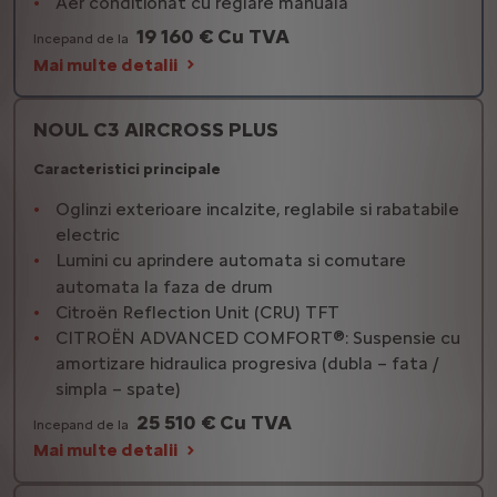
Aer conditionat cu reglare manuala
19 160 € Cu TVA
Incepand de la
Mai multe detalii
NOUL C3 AIRCROSS PLUS
Caracteristici principale
Oglinzi exterioare incalzite, reglabile si rabatabile
electric
Lumini cu aprindere automata si comutare
automata la faza de drum
Citroën Reflection Unit (CRU) TFT
CITROËN ADVANCED COMFORT®: Suspensie cu
amortizare hidraulica progresiva (dubla – fata /
simpla – spate)
25 510 € Cu TVA
Incepand de la
Mai multe detalii