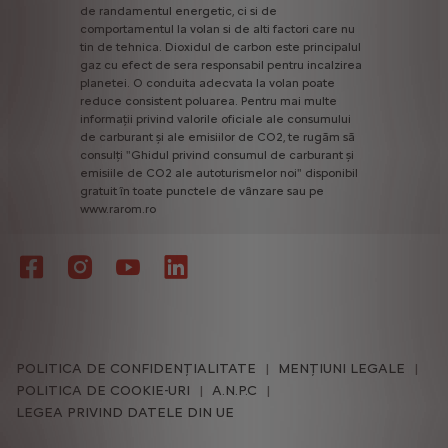
de
randamentul
energetic,
ci
si
de
comportamentul
la
volan
si
de
alti
factori
care
nu
tin
de
tehnica.
Dioxidul
de
carbon
este
principalul
gaz
cu
efect
de
sera
responsabil
pentru
incalzirea
planetei.
O
conduita
adecvata
la
volan
poate
reduce
consistent
poluarea.
Pentru
mai
multe
informații
privind
valorile
oficiale
ale
consumului
de
carburant
și
ale
emisiilor
de
CO2,
te
rugăm
să
consulți
"Ghidul
privind
consumul
de
carburant
și
emisiile
de
CO2
ale
autoturismelor
noi"
disponibil
gratuit
în
toate
punctele
de
vânzare
sau
pe
www.rarom.ro
POLITICA DE CONFIDENȚIALITATE
MENȚIUNI LEGALE
POLITICA DE COOKIE-URI
A.N.P.C
LEGEA PRIVIND DATELE DIN UE