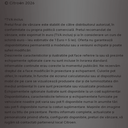
Citroën 2026
*TVA inclus
Pretul final de vânzare este stabilit de către distribuitorul autorizat, în
conformitate cu propria politică comercială. Pretul recomandat de
vânzare, este exprimat în euro (TVA inclus) și ia în considerare un curs de
schimb euro – leu estimativ de 1 Euro = 5 lei). Oferta nu garantează
disponibilitatea permanentă a modelului sau a versiunii echipate și poate
suferi modificări.
Descrierile caracteristicilor și ilustratiile pot face referire la sau să prezinte
echipamente optionale care nu sunt incluse în livrarea standard.
Informatiile continute erau corecte la momentul publicării. Ne rezervăm
dreptul de a face modificări în proiectare și echipament. Culorile pot
diferi, în realitate, în functie de ecranul calculatorului sau al dispozitivului
mobil de pe care se vizualizează produsele dar și de luminozitatea din
mediul ambiental în care sunt prezentate sau vizualizate produsele.
Echipamentele optionale ilustrate sunt disponibile la un cost suplimentar.
Disponibilitatea, caracteristicile tehnice și echipamentele furnizate pe
vehiculele noastre pot varia sau pot fi disponibile numai în anumite tări
sau pot fi disponibile numai la costuri suplimentare. Mașinile din imagine
sunt cu titlu de prezentare. Pentru informatii complete, actualizate și
personalizate privind oferta, configuratii disponibile, preturi de vânzare, vă
rugăm să contactati partenerul local Citroen.