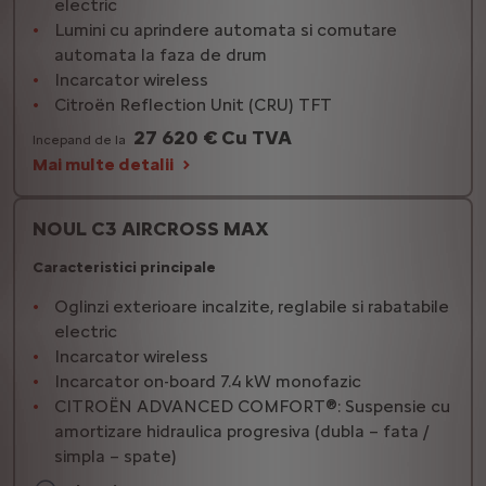
electric
Lumini cu aprindere automata si comutare
automata la faza de drum
Incarcator wireless
Citroën Reflection Unit (CRU) TFT
27 620 € Cu TVA
Incepand de la
Mai multe detalii
NOUL C3 AIRCROSS MAX
Caracteristici principale
Oglinzi exterioare incalzite, reglabile si rabatabile
electric
Incarcator wireless
Incarcator on-board 7.4 kW monofazic
CITROËN ADVANCED COMFORT®: Suspensie cu
amortizare hidraulica progresiva (dubla – fata /
simpla – spate)