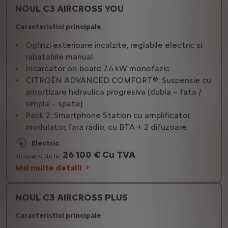
NOUL C3 AIRCROSS YOU
Caracteristici principale
Oglinzi exterioare incalzite, reglabile electric si
rabatabile manual
Incarcator on-board 7.4 kW monofazic
CITROËN ADVANCED COMFORT®: Suspensie cu
amortizare hidraulica progresiva (dubla – fata /
simpla – spate)
Pack 2: Smartphone Station cu amplificator,
modulator, fara radio, cu BTA + 2 difuzoare
Electric
26 100 € Cu TVA
Incepand de la
Mai multe detalii
NOUL C3 AIRCROSS PLUS
Caracteristici principale