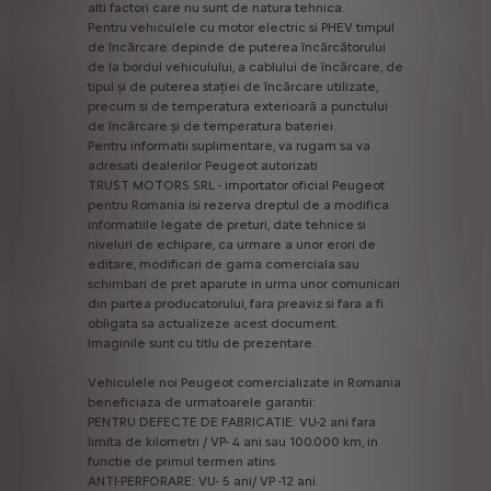
alti
factori
care
nu
sunt
de
natura
tehnica.
Pentru
vehiculele
cu
motor
electric
si
PHEV
timpul
de
încărcare
depinde
de
puterea
încărcătorului
de
la
bordul
vehiculului,
a
cablului
de
încărcare,
de
tipul
și
de
puterea
stației
de
încărcare
utilizate,
precum
si
de
temperatura
exterioară
a
punctului
de
încărcare
și
de
temperatura
bateriei.
Pentru
informatii
suplimentare,
va
rugam
sa
va
adresati
dealerilor
Peugeot
autorizati
TRUST
MOTORS
SRL
-
importator
oficial
Peugeot
pentru
Romania
isi
rezerva
dreptul
de
a
modifica
informatiile
legate
de
preturi,
date
tehnice
si
niveluri
de
echipare,
ca
urmare
a
unor
erori
de
editare,
modificari
de
gama
comerciala
sau
schimbari
de
pret
aparute
in
urma
unor
comunicari
din
partea
producatorului,
fara
preaviz
si
fara
a
fi
obligata
sa
actualizeze
acest
document.
Imaginile
sunt
cu
titlu
de
prezentare.
Vehiculele
noi
Peugeot
comercializate
in
Romania
beneficiaza
de
urmatoarele
garantii:
PENTRU
DEFECTE
DE
FABRICATIE:
VU-2
ani
fara
limita
de
kilometri
/
VP-
4
ani
sau
100.000
km,
in
functie
de
primul
termen
atins
ANTI-PERFORARE:
VU-
5
ani/
VP
-12
ani.