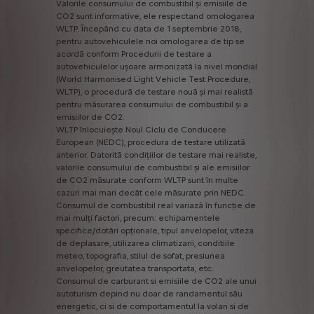
Valorile
consumului
de
combustibil
și
emisiile
de
CO2
sunt
informative,
ele
respectand
omologarea
WLTP.
Începând
cu
data
de
1
septembrie
2018,
pentru
autovehiculele
noi
omologarea
de
tip
se
acordă
conform
Procedurii
de
testare
a
autovehiculelor
ușoare
armonizată
la
nivel
mondial
(World
Harmonised
Light
Vehicle
Test
Procedure,
WLTP),
o
procedură
de
testare
nouă
și
mai
realistă
pentru
măsurarea
consumului
de
combustibil
și
a
emisiilor
de
CO2.
WLTP
înlocuiește
Noul
Ciclu
de
Conducere
European
(NEDC),
procedura
de
testare
utilizată
anterior.
Datorită
condițiilor
de
testare
mai
realiste,
valorile
consumului
de
combustibil
și
ale
emisiilor
de
CO2
măsurate
conform
WLTP
sunt
în
multe
cazuri
mai
mari
decât
cele
măsurate
prin
NEDC.
Consumul
de
combustibil
real
variază
în
funcție
de
mai
mulți
factori,
precum:
echipamentele
specifice/dotări
opționale,
tipul
anvelopelor,
viteza
de
deplasare,
utilizarea
climatizarii,
conditiile
meteo,
topografia,
stilul
de
sofat,
presiunea
anvelopelor,
greutatea
transportata,
etc.
Consumul
de
carburant
si
emisiile
de
CO2
ale
unui
autoturism
depind
nu
doar
de
randamentul
său
energetic,
ci
si
de
comportamentul
la
volan
si
de