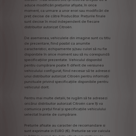
aduce
modificări
prețurilor
afișate,
în
orice
moment,
ca
urmare
a
unor
erori
sau
modificări
de
preț
decise
de
către
Producător.
Prețurile
finale
sunt
decise
în
mod
independent
de
fiecare
distribuitor
autorizat
Citroën.
De
asemenea,
vehiculele
din
imagine
sunt
cu
titlu
de
prezentare,
fiind
posibil
ca
anumite
caracteristici,
echipamente
și/sau
culori
să
nu
fie
disponibile
în
orice
moment
sau
să
nu
corespundă
specificațiilor
prezentate.
Vehiculul
disponibil
pentru
cumpărare
poate
fi
diferit
de
versiunea
vehiculului
configurat,
fiind
necesar
să
te
adresezi
unui
distribuitor
autorizat
Citroën
pentru
informații
punctuale
privind
specificațiile
disponibile
pentru
vehiculul
dorit.
Pentru
mai
multe
detalii,
te
rugăm
să
te
adresezi
oricărui
distribuitor
autorizat
Citroën
care
îți
va
comunica
prețul
final
și
specificațiile
vehiculului
selectat
înainte
de
cumpărare.
Preturile
afisate
au
caracter
de
recomandare
si
sunt
exprimate
in
EURO
(€).
Preturile
se
vor
calcula