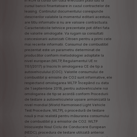
in
RON
la
cursul
din
data
efectuarii
platii
sau
la
cursul
bancii
finantatoare
in
cazul
contractelor
de
leasing.
Continutul
documentului
corespunde
descrierilor
valabile
la
momentul
editarii
acestuia,
are
titlu
informativ
si
nu
are
valoare
contractuala.
Caracteristicile
tehnice
prezentate
pot
diferi
fata
de
valorile
omologate.
Va
rugam
sa
consultati
concesionarii
autorizati
Citroen
pentru
a
primi
cele
mai
recente
informatii.
Consumul
de
combustibil
prezentat
este
un
parametru
determinat
de
producător
conform
metodologiei
adoptate
la
nivel
european
(WLTP,
Regulamentul
UE
nr.
1151/2017)
și
înscris
în
omologarea
CE
de
tip
a
autovehiculului
(COC).
Valorile
consumului
de
combustibil
și
emisiile
de
CO2
sunt
informative,
ele
respectand
omologarea
WLTP.
Începând
cu
data
de
1
septembrie
2018,
pentru
autovehiculele
noi
omologarea
de
tip
se
acordă
conform
Procedurii
de
testare
a
autovehiculelor
ușoare
armonizată
la
nivel
mondial
(World
Harmonised
Light
Vehicle
Test
Procedure,
WLTP),
o
procedură
de
testare
nouă
și
mai
realistă
pentru
măsurarea
consumului
de
combustibil
și
a
emisiilor
de
CO2.
WLTP
înlocuiește
Noul
Ciclu
de
Conducere
European
(NEDC),
procedura
de
testare
utilizată
anterior.