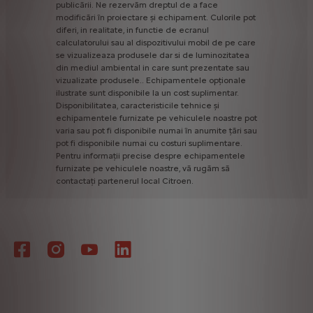
publicării.
Ne
rezervăm
dreptul
de
a
face
modificări
în
proiectare
și
echipament.
Culorile
pot
diferi,
in
realitate,
in
functie
de
ecranul
calculatorului
sau
al
dispozitivului
mobil
de
pe
care
se
vizualizeaza
produsele
dar
si
de
luminozitatea
din
mediul
ambiental
in
care
sunt
prezentate
sau
vizualizate
produsele..
Echipamentele
opționale
ilustrate
sunt
disponibile
la
un
cost
suplimentar.
Disponibilitatea,
caracteristicile
tehnice
și
echipamentele
furnizate
pe
vehiculele
noastre
pot
varia
sau
pot
fi
disponibile
numai
în
anumite
țări
sau
pot
fi
disponibile
numai
cu
costuri
suplimentare.
Pentru
informații
precise
despre
echipamentele
furnizate
pe
vehiculele
noastre,
vă
rugăm
să
contactați
partenerul
local
Citroen.