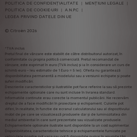
POLITICA DE CONFIDENȚIALITATE
MENȚIUNI LEGALE
POLITICA DE COOKIE-URI
A.N.P.C
LEGEA PRIVIND DATELE DIN UE
Citroën 2026
*TVA inclus
Pretul final de vânzare este stabilit de către distribuitorul autorizat, în
conformitate cu propria politică comercială. Pretul recomandat de
vânzare, este exprimat în euro (TVA inclus) și ia în considerare un curs de
schimb euro – leu estimativ de 1 Euro = 5 lei). Oferta nu garantează
disponibilitatea permanentă a modelului sau a versiunii echipate și poate
suferi modificări.
Descrierile caracteristicilor și ilustratiile pot face referire la sau să prezinte
echipamente optionale care nu sunt incluse în livrarea standard.
Informatiile continute erau corecte la momentul publicării. Ne rezervăm
dreptul de a face modificări în proiectare și echipament. Culorile pot
diferi, în realitate, în functie de ecranul calculatorului sau al dispozitivului
mobil de pe care se vizualizează produsele dar și de luminozitatea din
mediul ambiental în care sunt prezentate sau vizualizate produsele.
Echipamentele optionale ilustrate sunt disponibile la un cost suplimentar.
Disponibilitatea, caracteristicile tehnice și echipamentele furnizate pe
vehiculele noastre pot varia sau pot fi disponibile numai în anumite tări