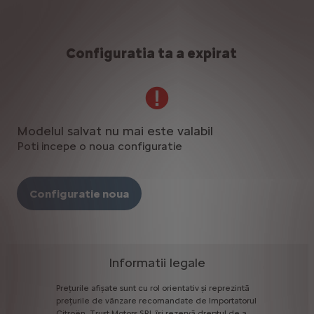
Configuratia ta a expirat
Modelul salvat nu mai este valabil
Poti incepe o noua configuratie
Configuratie noua
Informatii legale
Prețurile
afișate
sunt
cu
rol
orientativ
și
reprezintă
prețurile
de
vânzare
recomandate
de
Importatorul
Citroën.
Trust
Motors
SRL
îşi
rezervă
dreptul
de
a