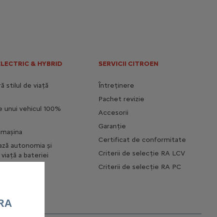
ELECTRIC & HYBRID
SERVICII CITROEN
 stilul de viață
Întreținere
Pachet revizie
e unui vehicul 100%
Accesorii
Garanție
i mașina
Certificat de conformitate
ază autonomia și
Criterii de selecție RA LCV
viață a bateriei
Criterii de selecție RA PC
RA