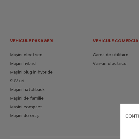
VEHICULE PASAGERI
VEHICULE COMERCIA
Mașini electrice
Gama de utilitare
Mașini hybrid
Van-uri electrice
Mașini plug-in-hybride
SUV-uri
Mașini hatchback
Mașini de familie
Mașini compact
Mașini de oraș
CONTI