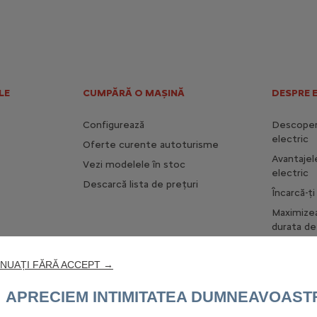
LE
CUMPĂRĂ O MAȘINĂ
DESPRE 
Configurează
Descoperă
electric
Oferte curente autoturisme
Avantajel
Vezi modelele în stoc
electric
Descarcă lista de prețuri
Încarcă-ț
Maximize
durata de 
NUAȚI FĂRĂ ACCEPT →
APRECIEM INTIMITATEA DUMNEAVOAST