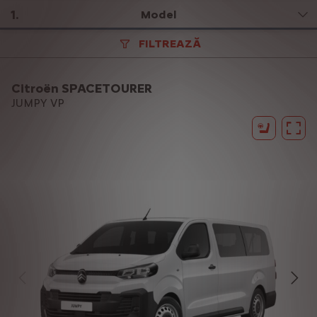
1
.
Model
FILTREAZĂ
Citroën SPACETOURER
JUMPY VP