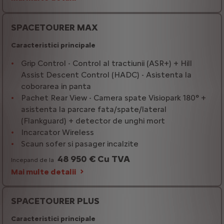
SPACETOURER MAX
Caracteristici principale
Grip Control - Control al tractiunii (ASR+) + Hill
Assist Descent Control (HADC) - Asistenta la
coborarea in panta
Pachet Rear View - Camera spate Visiopark 180° +
asistenta la parcare fata/spate/lateral
(Flankguard) + detector de unghi mort
Incarcator Wireless
Scaun sofer si pasager incalzite
48 950 € Cu TVA
Incepand de la
Mai multe detalii
SPACETOURER PLUS
Caracteristici principale