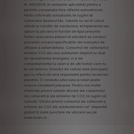
Nr.
692/2008,
în
versiunile
aplicabile)
pentru
a
permite
comparația
între
diferite
autovehicule.
Pentru
informații
actualizate,
te
rugăm
să
contactezi
dealerul
tău.
Valorile
nu
iau
în
calcul
utilizări
și
condiții
de
conducere,
echipamente
sau
opțiuni
și
pot
varia
în
funcție
de
tipul
pneurilor.
Pentru
reducerea
poluarii
iti
solicitam
sa
conduci
preventiv
urmand
specificatiile
din
manualul
de
utilizare
a
automobilului.
Consumul
de
carburant
si
emisiile
CO2
ale
unui
autoturism
depind
nu
doar
de
randamentul
energetic,
ci
si
de
comportamentul
la
volan
si
de
alti
factori
care
nu
tin
de
tehnica.
Dioxidul
de
carbon
este
principalul
gaz
cu
efect
de
sera
responsabil
pentru
incalzirea
planetei.
O
conduita
adecvata
la
volan
poate
reduce
consistent
poluarea.
Pentru
mai
multe
informații
privind
valorile
oficiale
ale
consumului
de
carburant
și
ale
emisiilor
de
CO2,
te
rugăm
să
consulți
"Ghidul
privind
consumul
de
carburant
și
emisiile
de
CO2
ale
autoturismelor
noi"
disponibil
gratuit
în
toate
punctele
de
vânzare
sau
pe
www.rarom.ro