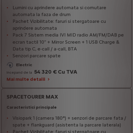
Lumini cu aprindere automata si comutare
automata la faza de drum
Pachet Vizibilitate: faruri si stergatoare cu
aprindere automata
Pack 7 Sistem media IVI MID radio AM/FM/DAB pe
ecran tactil 10'' + Mirror Screen + 1 USB Charge &
Data tip C, e-call / a-call, BTA
Senzori parcare spate
Electric
54 320 € Cu TVA
Incepand de la
Mai multe detalii
SPACETOURER MAX
Caracteristici principale
Visiopark 1 (camera 180°) + senzori de parcare fata /
spate + flankguard (asistenta la parcare laterala)
Pachet Vizibilitate: faruri si stergatoare cu