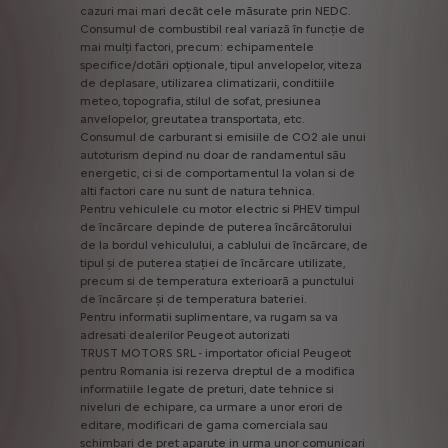
cazuri
mai
mari
decât
cele
măsurate
prin
NEDC.
Consumul
de
combustibil
real
variază
în
funcție
de
mai
mulți
factori,
precum:
echipamentele
specifice/dotări
opționale,
tipul
anvelopelor,
viteza
de
deplasare,
utilizarea
climatizarii,
conditiile
meteo,
topografia,
stilul
de
sofat,
presiunea
anvelopelor,
greutatea
transportata,
etc.
Consumul
de
carburant
si
emisiile
de
CO2
ale
unui
autoturism
depind
nu
doar
de
randamentul
său
energetic,
ci
si
de
comportamentul
la
volan
si
de
alti
factori
care
nu
sunt
de
natura
tehnica.
Pentru
vehiculele
cu
motor
electric
si
PHEV
timpul
de
încărcare
depinde
de
puterea
încărcătorului
de
la
bordul
vehiculului,
a
cablului
de
încărcare,
de
tipul
și
de
puterea
stației
de
încărcare
utilizate,
precum
si
de
temperatura
exterioară
a
punctului
de
încărcare
și
de
temperatura
bateriei.
Pentru
informatii
suplimentare,
va
rugam
sa
va
adresati
dealerilor
Peugeot
autorizati
TRUST
MOTORS
SRL
-
importator
oficial
Peugeot
pentru
Romania
isi
rezerva
dreptul
de
a
modifica
informatiile
legate
de
preturi,
date
tehnice
si
niveluri
de
echipare,
ca
urmare
a
unor
erori
de
editare,
modificari
de
gama
comerciala
sau
schimbari
de
pret
aparute
in
urma
unor
comunicari