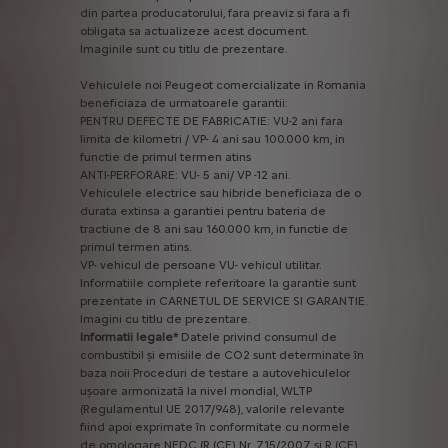
din
partea
producatorului,
fara
preaviz
si
fara
a
fi
obligata
sa
actualizeze
acest
document.
Imaginile
sunt
cu
titlu
de
prezentare.
Vehiculele
noi
Peugeot
comercializate
in
Romania
beneficiaza
de
urmatoarele
garantii:
PENTRU
DEFECTE
DE
FABRICATIE:
VU-2
ani
fara
limita
de
kilometri
/
VP-
4
ani
sau
100.000
km,
in
functie
de
primul
termen
atins
ANTI-PERFORARE:
VU-
5
ani/
VP
-12
ani.
Vehiculele
electrice
sau
hibride
beneficiaza
de
o
durata
extinsa
a
garantiei
pentru
bateria
de
tractiune
de
8
ani
sau
160.000
km,
in
functie
de
primul
termen
atins.
VP-
vehicul
de
persoane
VU-
vehicul
utilitar.
Informatiile
complete
referitoare
la
garantie
sunt
prezentate
in
CARNETUL
DE
SERVICE
SI
GARANTIE.
Imagini
cu
titlu
de
prezentare.
Informatii
legale*
Datele
privind
consumul
de
combustibil
și
emisiile
de
CO2
sunt
determinate
în
baza
noii
Proceduri
de
testare
a
autovehiculelor
ușoare
armonizată
la
nivel
mondial,
WLTP
(Regulamentul
UE
2017/948),
valorile
relevante
fiind
apoi
exprimate
în
conformitate
cu
normele
de
omologare
NEDC
(R
(CE)
Nr.
715/2007
și
R
(CE)