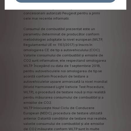
Caracteristicile
tehnice
prezentate
pot
diferi
fata
de
valorile
omologate.
Va
rugam
sa
consultati
concesionarii
autorizati
Peugeot
pentru
a
primi
cele
mai
recente
informatii.
Consumul
de
combustibil
prezentat
este
un
parametru
determinat
de
producător
conform
metodologiei
adoptate
la
nivel
european
(WLTP,
Regulamentul
UE
nr.
1151/2017)
și
înscris
în
omologarea
CE
de
tip
a
autovehiculului
(COC).
Valorile
consumului
de
combustibil
și
emisiile
de
CO2
sunt
informative,
ele
respectand
omologarea
WLTP.
Începând
cu
data
de
1
septembrie
2018,
pentru
autovehiculele
noi
omologarea
de
tip
se
acordă
conform
Procedurii
de
testare
a
autovehiculelor
ușoare
armonizată
la
nivel
mondial
(World
Harmonised
Light
Vehicle
Test
Procedure,
WLTP),
o
procedură
de
testare
nouă
și
mai
realistă
pentru
măsurarea
consumului
de
combustibil
și
a
emisiilor
de
CO2.
WLTP
înlocuiește
Noul
Ciclu
de
Conducere
European
(NEDC),
procedura
de
testare
utilizată
anterior.
Datorită
condițiilor
de
testare
mai
realiste,
valorile
consumului
de
combustibil
și
ale
emisiilor
de
CO2
măsurate
conform
WLTP
sunt
în
multe