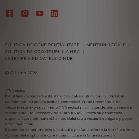
POLITICA DE CONFIDENȚIALITATE
MENȚIUNI LEGALE
POLITICA DE COOKIE-URI
A.N.P.C
LEGEA PRIVIND DATELE DIN UE
Citroën 2026
*TVA inclus
Pretul final de vânzare este stabilit de către distribuitorul autorizat, în
conformitate cu propria politică comercială. Pretul recomandat de
vânzare, este exprimat în euro (TVA inclus) și ia în considerare un curs de
schimb euro – leu estimativ de 1 Euro = 5 lei). Oferta nu garantează
disponibilitatea permanentă a modelului sau a versiunii echipate și poate
suferi modificări.
Descrierile caracteristicilor și ilustratiile pot face referire la sau să prezinte
echipamente optionale care nu sunt incluse în livrarea standard.