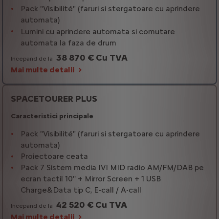
Pack "Visibilité" (faruri si stergatoare cu aprindere
automata)
Lumini cu aprindere automata si comutare
automata la faza de drum
38 870 € Cu TVA
Incepand de la
Mai multe detalii
SPACETOURER PLUS
Caracteristici principale
Pack "Visibilité" (faruri si stergatoare cu aprindere
automata)
Proiectoare ceata
Pack 7 Sistem media IVI MID radio AM/FM/DAB pe
ecran tactil 10'' + Mirror Screen + 1 USB
Charge&Data tip C, E-call / A-call
42 520 € Cu TVA
Incepand de la
Mai multe detalii