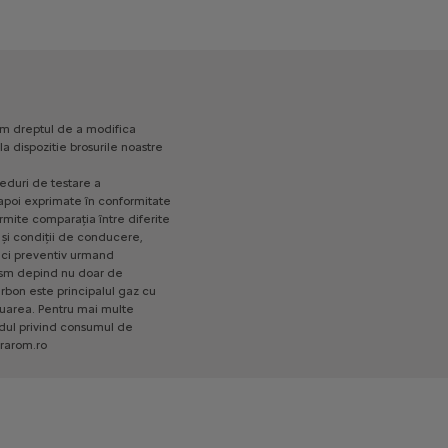
Pret cu TVA fara
38 870 €
optionale
Personalizare
0 €
Opționale
0 €
Pret total optionale &
0 €
am
dreptul
de
a
modifica
personalizare
la
dispozitie
brosurile
noastre
eduri
de
testare
a
apoi
exprimate
în
conformitate
rmite
comparația
între
diferite
și
condiții
de
conducere,
ci
preventiv
urmand
ism
depind
nu
doar
de
rbon
este
principalul
gaz
cu
uarea.
Pentru
mai
multe
dul
privind
consumul
de
rarom.ro