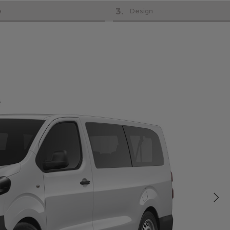
3
.
e
Design