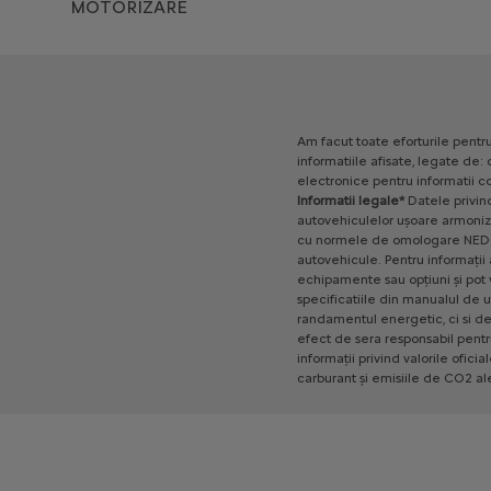
MOTORIZARE
Am
facut
toate
eforturile
pentr
informatiile
afisate,
legate
de:
electronice
pentru
informatii
c
Informatii
legale*
Datele
privin
autovehiculelor
ușoare
armoniz
cu
normele
de
omologare
NED
autovehicule.
Pentru
informații
echipamente
sau
opțiuni
și
pot
specificatiile
din
manualul
de
u
randamentul
energetic,
ci
si
d
efect
de
sera
responsabil
pentr
informații
privind
valorile
oficia
carburant
și
emisiile
de
CO2
al