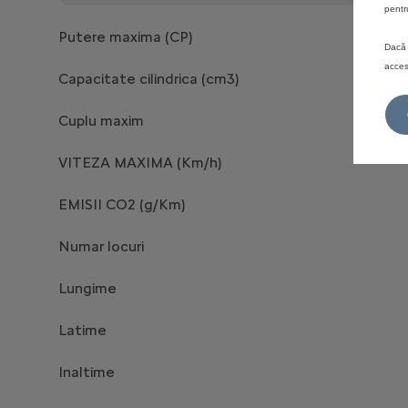
pentr
Putere maxima (CP)
Dacă 
acces
Capacitate cilindrica (cm3)
Cuplu maxim
VITEZA MAXIMA (Km/h)
EMISII CO2 (g/Km)
Numar locuri
Lungime
Latime
Inaltime