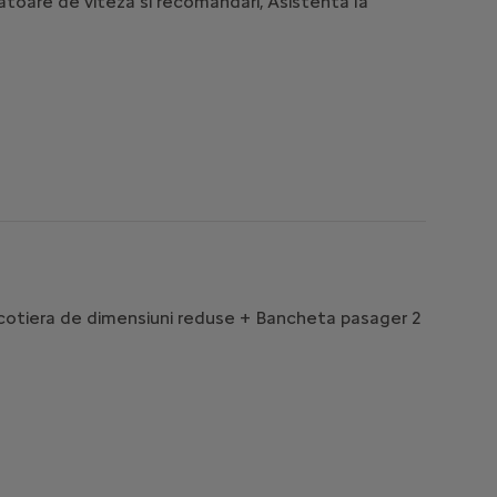
atoare de viteza si recomandari, Asistenta la
Emisii totale CO2
N/A
Modifica
Exterior
 si cotiera de dimensiuni reduse + Bancheta pasager 2
Alb (Kaolin White)
Inclus in pret
Modifica