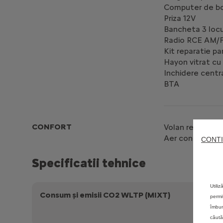
Computer de b
Priza 12V
Bancheta 3 locu
Radio RCE AM/FM
Kit reparatie p
Hayon vitrat cu 
Inchidere cent
BTA
CONFORT
Volan reglabil 
Aer conditiona
CONTI
Specificatii tehnice
Utili
Consum și emisii CO2 WLTP (MIXT)
Consu
permi
îmbun
Emisii 
căută