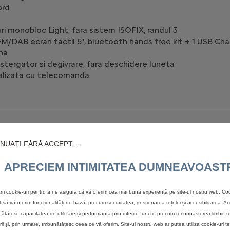
ord
ri monobloc Light, fara sistem ISOFIX, randul 3
/DAB ecran tactil 5'', bluetooth hands free kit + 1 USB Char
ana
stergator si degivrare, fara deschidere luneta
ralizata cu telecomanda
pe inaltime si adancime + Comenzi integrate
t manual
NUAȚI FĂRĂ ACCEPT →
APRECIEM INTIMITATEA DUMNEAVOAST
zăm cookie-uri pentru a ne asigura că vă oferim cea mai bună experiență pe site-ul nostru web. Coo
m
t să vă oferim funcționalități de bază, precum securitatea, gestionarea rețelei și accesibilitatea. A
ătățesc capacitatea de utilizare și performanța prin diferite funcții, precum recunoașterea limbii, r
totale CO2
rii și, prin urmare, îmbunătățesc ceea ce vă oferim. Site-ul nostru web ar putea utiliza cookie-uri te