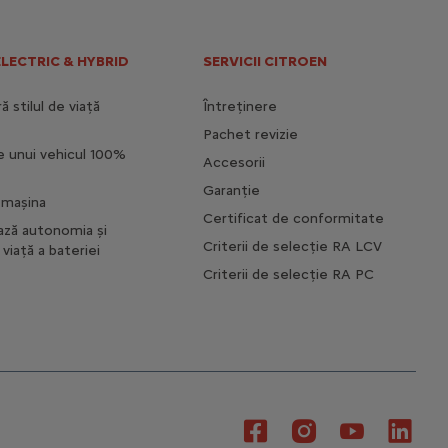
ELECTRIC & HYBRID
SERVICII CITROEN
 stilul de viață
Întreținere
Pachet revizie
e unui vehicul 100%
Accesorii
Garanție
i mașina
Certificat de conformitate
ază autonomia și
Criterii de selecție RA LCV
viață a bateriei
Criterii de selecție RA PC