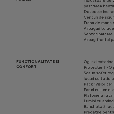
indicatoare de 
pastrarea benzii
Detector indire
Centuri de sigu
Frana de mana c
Airbaguri torace
Senzori parcare
Airbag frontal 
FUNCTIONALITATE SI
Oglinzi exterio
CONFORT
Protectie TPO p
Scaun sofer regl
locuri cu tetier
Pack "Visibilité
Faruri cu lumini 
Plafoniera fata
Lumini cu apri
Bancheta 3 locur
Pregatire pentru