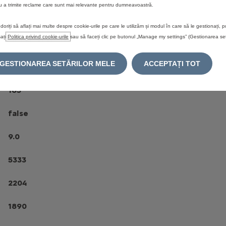
u a trimite reclame care sunt mai relevante pentru dumneavoastră.
180
doriți să aflați mai multe despre cookie-urile pe care le utilizăm și modul în care să le gestionați, p
ați
Politica privind cookie-urile
sau să faceți clic pe butonul „Manage my settings” (Gestionarea setă
2184.0
GESTIONAREA SETĂRILOR MELE
ACCEPTAȚI TOT
400
185
false
9.0
5333
2204
1890