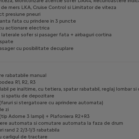
viteza, Monitorizare atentie sofer DAA4, Recunoastere indic
 de mers LKA, Cruise Control si Limitator de viteza
ct presiune pneuri
ranta fata cu prindere in 3 puncte
u actionare electrica
 laterale sofer si pasager fata + airbaguri cortina
 spate
pasager cu posibilitate decuplare
are rabatabile manual
odea R1, R2, R3
abil pe inaltime, cu tetiera, spatar rabatabil, reglaj lombar
a si spatiu de depozitare
" (faruri si stergatoare cu aprindere automata)
de zi
 (tip Adome 3 lampi) + Plafoniera R2+R3
ndere automata si comutare automata la faza de drum
i rand 2 2/3-1/3 rabatabila
 carligul de tractare