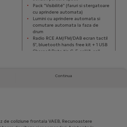
Pack "Visibilité" (faruri si stergatoare
cu aprindere automata)
Lumini cu aprindere automata si
comutare automata la faza de
drum
Radio RCE AM/FM/DAB ecran tactil
5'', bluetooth hands free kit + 1 USB
Charge&Data tip C, E-call/A-call
Modifica
Continua
Diesel 180 CP Automata
Combustibil
Diesel
Cutie de viteze
AUTOMATA
Putere
180 CP
Consum
N/A
az de coliziune frontala VAEB, Recunoastere