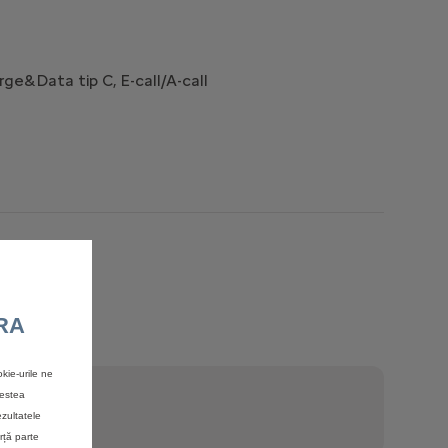
ge&Data tip C, E-call/A-call
Jante 17'' (225/55 R17)
Inclus in pret
RA
Modifica
kie-urile ne
N/A
cestea
Interior
ezultatele
N/A
rță parte