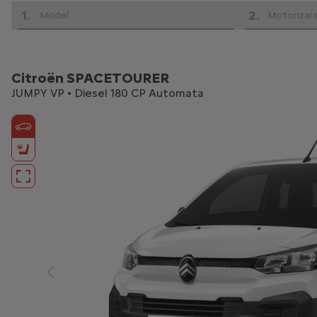
1
.
2
.
Model
Motorizar
Citroën SPACETOURER
JUMPY VP • Diesel 180 CP Automata