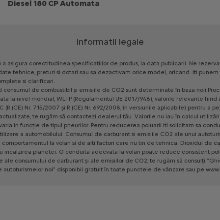
Diesel 180 CP Automata
Informatii legale
u
a
asigura
corectitudinea
specificatiilor
de
produs,
la
data
publicarii.
Ne
rezerv
date
tehnice,
preturi
si
dotari
sau
sa
dezactivam
orice
model,
oricand.
Iti
punem
omplete
si
clarificari.
d
consumul
de
combustibil
și
emisiile
de
CO2
sunt
determinate
în
baza
noii
Proc
ată
la
nivel
mondial,
WLTP
(Regulamentul
UE
2017/948),
valorile
relevante
fiind
C
(R
(CE)
Nr.
715/2007
și
R
(CE)
Nr.
692/2008,
în
versiunile
aplicabile)
pentru
a
pe
actualizate,
te
rugăm
să
contactezi
dealerul
tău.
Valorile
nu
iau
în
calcul
utilizări
varia
în
funcție
de
tipul
pneurilor.
Pentru
reducerea
poluarii
iti
solicitam
sa
condu
tilizare
a
automobilului.
Consumul
de
carburant
si
emisiile
CO2
ale
unui
autotur
e
comportamentul
la
volan
si
de
alti
factori
care
nu
tin
de
tehnica.
Dioxidul
de
ca
u
incalzirea
planetei.
O
conduita
adecvata
la
volan
poate
reduce
consistent
pol
le
ale
consumului
de
carburant
și
ale
emisiilor
de
CO2,
te
rugăm
să
consulți
"Ghi
e
autoturismelor
noi"
disponibil
gratuit
în
toate
punctele
de
vânzare
sau
pe
www.