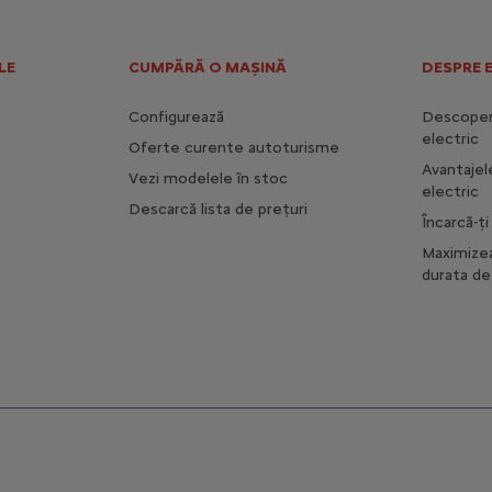
LE
CUMPĂRĂ O MAȘINĂ
DESPRE 
Configurează
Descoperă
electric
Oferte curente autoturisme
Avantajel
Vezi modelele în stoc
electric
Descarcă lista de prețuri
Încarcă-ț
Maximize
durata de 