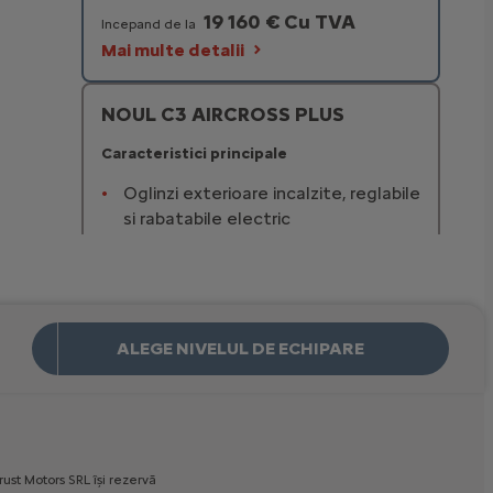
19 160 € Cu TVA
Incepand de la
Mai multe detalii
NOUL C3 AIRCROSS PLUS
Caracteristici principale
Oglinzi exterioare incalzite, reglabile
si rabatabile electric
Lumini cu aprindere automata si
comutare automata la faza de
drum
Citroën Reflection Unit (CRU) TFT
CITROËN ADVANCED COMFORT®:
ALEGE NIVELUL DE ECHIPARE
Suspensie cu amortizare hidraulica
progresiva (dubla – fata / simpla –
spate)
25 510 € Cu TVA
Incepand de la
rust
Motors
SRL
îşi
rezervă
Mai multe detalii