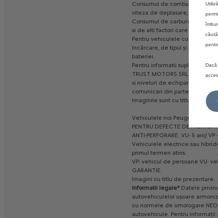
Consumul
de
combustibil
real
v
Utili
viteza
de
deplasare,
utilizarea
permi
Consumul
de
carburant
si
emisi
îmbun
si
de
alti
factori
care
nu
sunt
de
căută
Pentru
vehiculele
cu
motor
elec
pentr
încărcare,
de
tipul
și
de
putere
bateriei.
Pentru
informatii
suplimentare,
Dacă 
TRUST
MOTORS
SRL
-
importato
acces
si
niveluri
de
echipare,
ca
urma
comunicari
din
partea
producato
Imaginile
sunt
cu
titlu
de
preze
Vehiculele
noi
Peugeot
comerc
PENTRU
DEFECTE
DE
FABRICAT
ANTI-PERFORARE:
VU-
5
ani/
VP
Vehiculele
electrice
sau
hibrid
primul
termen
atins.
VP-
vehicul
de
persoane
VU-
ve
GARANTIE.
Imagini
cu
titlu
de
prezentare.
Informatii
legale*
Datele
privin
autovehiculelor
ușoare
armoniz
cu
normele
de
omologare
NED
autovehicule.
Pentru
informații