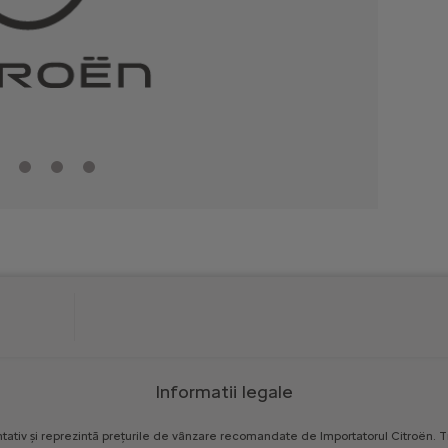
Informatii legale
tativ
și
reprezintă
prețurile
de
vânzare
recomandate
de
Importatorul
Citroën.
T