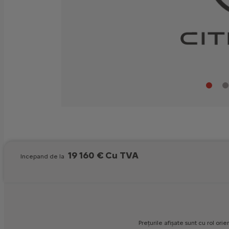
19 160 € Cu TVA
Incepand de la
Prețurile
afișate
sunt
cu
rol
orien