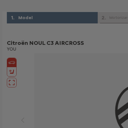
1
.
2
.
Model
Motorizar
Citroën NOUL C3 AIRCROSS
YOU