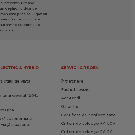
27 250 € Cu TVA
ci
preventiv
urmand
Incepand de la
ism
depind
nu
doar
de
Mai multe detalii
rbon
este
principalul
gaz
cu
uarea.
Pentru
mai
multe
dul
privind
consumul
de
NOUL C3 AIRCROSS MAX
rarom.ro
Caracteristici principale
Oglinzi exterioare incalzite, reglabile
si rabatabile electric
Lumini cu aprindere automata si
ELECTRIC & HYBRID
SERVICII CITROEN
comutare automata la faza de
drum
 stilul de viață
Întreținere
Incarcator wireless
Pachet revizie
Citroën Reflection Unit (CRU) TFT
e unui vehicul 100%
Accesorii
27 620 € Cu TVA
Incepand de la
Garanție
Mai multe detalii
i mașina
Certificat de conformitate
ază autonomia și
Criterii de selecție RA LCV
viață a bateriei
NOUL C3 AIRCROSS MAX
Criterii de selecție RA PC