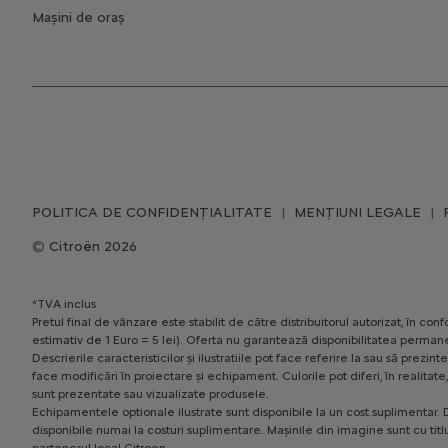
Mașini de oraș
POLITICA DE CONFIDENȚIALITATE
MENȚIUNI LEGALE
Citroën 2026
*TVA inclus
Pretul final de vânzare este stabilit de către distribuitorul autorizat, în 
estimativ de 1 Euro = 5 lei). Oferta nu garantează disponibilitatea permane
Descrierile caracteristicilor și ilustratiile pot face referire la sau să pr
face modificări în proiectare și echipament. Culorile pot diferi, în realita
sunt prezentate sau vizualizate produsele.
Echipamentele optionale ilustrate sunt disponibile la un cost suplimentar. D
disponibile numai la costuri suplimentare. Mașinile din imagine sunt cu titl
partenerul local Citroen.