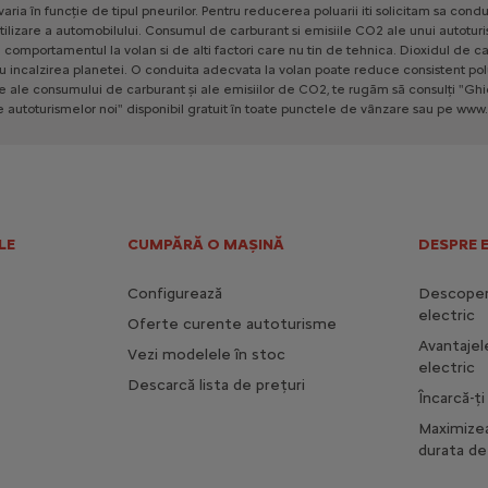
varia
în
funcție
de
tipul
pneurilor.
Pentru
reducerea
poluarii
iti
solicitam
sa
condu
tilizare
a
automobilului.
Consumul
de
carburant
si
emisiile
CO2
ale
unui
autotur
e
comportamentul
la
volan
si
de
alti
factori
care
nu
tin
de
tehnica.
Dioxidul
de
ca
u
incalzirea
planetei.
O
conduita
adecvata
la
volan
poate
reduce
consistent
pol
le
ale
consumului
de
carburant
și
ale
emisiilor
de
CO2,
te
rugăm
să
consulți
"Ghi
e
autoturismelor
noi"
disponibil
gratuit
în
toate
punctele
de
vânzare
sau
pe
www.
LE
CUMPĂRĂ O MAȘINĂ
DESPRE 
Configurează
Descoperă
electric
Oferte curente autoturisme
Avantajel
Vezi modelele în stoc
electric
Descarcă lista de prețuri
Încarcă-ț
Maximize
durata de 