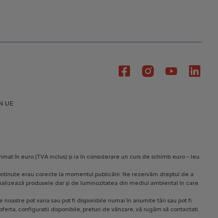
Caracteristici principale
Oglinzi exterioare incalzite, reglabile
si rabatabile electric
Incarcator wireless
Incarcator on-board 7.4 kW
monofazic
CITROËN ADVANCED COMFORT®:
Suspensie cu amortizare hidraulica
progresiva (dubla – fata / simpla –
N UE
spate)
Electric
29 250 € Cu TVA
Incepand de la
Mai multe detalii
rimat în euro (TVA inclus) și ia în considerare un curs de schimb euro – leu
le continute erau corecte la momentul publicării. Ne rezervăm dreptul de a
 vizualizează produsele dar și de luminozitatea din mediul ambiental în care
noastre pot varia sau pot fi disponibile numai în anumite tări sau pot fi
ferta, configuratii disponibile, preturi de vânzare, vă rugăm să contactati