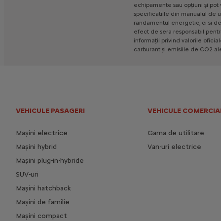
echipamente
sau
opțiuni
și
pot
specificatiile
din
manualul
de
u
randamentul
energetic,
ci
si
d
efect
de
sera
responsabil
pentr
informații
privind
valorile
oficia
carburant
și
emisiile
de
CO2
al
VEHICULE PASAGERI
VEHICULE COMERCIA
Mașini electrice
Gama de utilitare
Mașini hybrid
Van-uri electrice
Mașini plug-in-hybride
SUV-uri
Mașini hatchback
Mașini de familie
Mașini compact