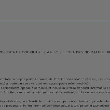
POLITICA DE COOKIE-URI
A.N.P.C
LEGEA PRIVIND DATELE DI
conformitate cu propria politică comercială. Pretul recomandat de vânzare, este exp
ntă a modelului sau a versiunii echipate și poate suferi modificări.
ezinte echipamente optionale care nu sunt incluse în livrarea standard. Informatii
te, în functie de ecranul calculatorului sau al dispozitivului mobil de pe care se
isponibilitatea, caracteristicile tehnice și echipamentele furnizate pe vehiculele 
u de prezentare. Pentru informatii complete, actualizate și personalizate privind o